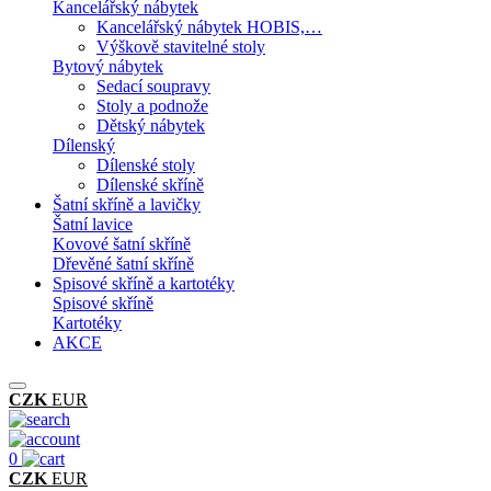
Kancelářský nábytek
Kancelářský nábytek HOBIS,…
Výškově stavitelné stoly
Bytový nábytek
Sedací soupravy
Stoly a podnože
Dětský nábytek
Dílenský
Dílenské stoly
Dílenské skříně
Šatní skříně a lavičky
Šatní lavice
Kovové šatní skříně
Dřevěné šatní skříně
Spisové skříně a kartotéky
Spisové skříně
Kartotéky
AKCE
CZK
EUR
0
CZK
EUR