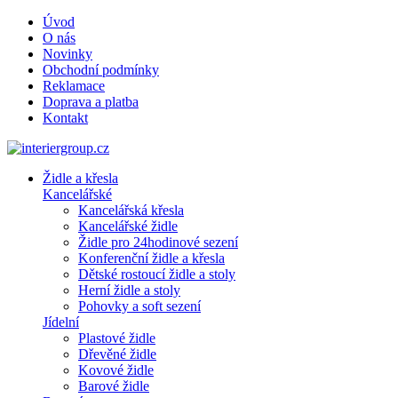
Úvod
O nás
Novinky
Obchodní podmínky
Reklamace
Doprava a platba
Kontakt
Židle a křesla
Kancelářské
Kancelářská křesla
Kancelářské židle
Židle pro 24hodinové sezení
Konferenční židle a křesla
Dětské rostoucí židle a stoly
Herní židle a stoly
Pohovky a soft sezení
Jídelní
Plastové židle
Dřevěné židle
Kovové židle
Barové židle