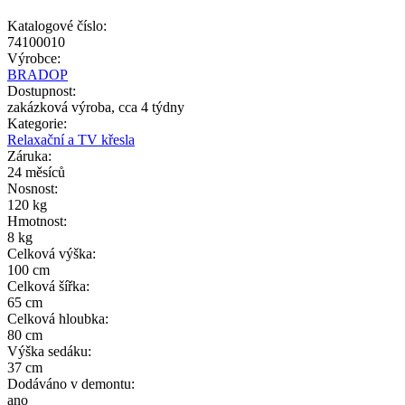
Katalogové číslo:
74100010
Výrobce:
BRADOP
Dostupnost:
zakázková výroba, cca 4 týdny
Kategorie:
Relaxační a TV křesla
Záruka:
24 měsíců
Nosnost:
120 kg
Hmotnost:
8 kg
Celková výška:
100 cm
Celková šířka:
65 cm
Celková hloubka:
80 cm
Výška sedáku:
37 cm
Dodáváno v demontu:
ano