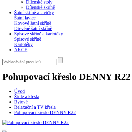
Dílenské stoly
Dílenské skříně
Šatní skříně a lavičky
Šatní lavice
Kovové šatní skříně
Dřevěné šatní skříně
Spisové skříně a kartotéky
Spisové skříně
Kartotéky
AKCE
Pohupovací křeslo DENNY R22
Úvod
Židle a křesla
Bytové
Relaxační a TV křesla
Pohupovací křeslo DENNY R22