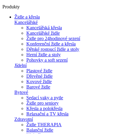
Produkty
Židle a křesla
Kancelářské
Kancelářská křesla
Kancelářské židle
Židle pro 24hodinové sezení
Konferenční židle a křesla
Dětské rostoucí židle a stoly
Herní židle a stoly
Pohovky a soft sezení
Jídelní
Plastové židle
Dřevěné židle
Kovové židle
Barové židle
Bytové
Sedací vaky a pytle
Židle pro seniory
Křesla a polokřesla
Relaxační a TV křesla
Zdravotní
Židle THERAPIA
Balanční židle