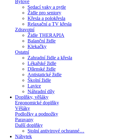
Bytové
Sedací vaky a pytle
Židle pro seniory
Křesla a polokřesla
Relaxační a TV křesla
Zdravotní
Židle THERAPIA
Balanční židle
Klekačky
Ostatní
Zahradní židle a křesla
Lékařské židle
Dílenské židle
Antistatické židle
Školní židle
Lavice
Náhradní díly
Doplňky, věšáky
Ergonomické doplňky
Věšáky
Podložky a podnožky
Paravany
Další doplňky
Stolní antivirové ochranné…
Nábytek