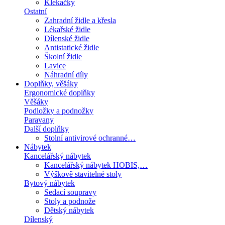
Klekačky
Ostatní
Zahradní židle a křesla
Lékařské židle
Dílenské židle
Antistatické židle
Školní židle
Lavice
Náhradní díly
Doplňky, věšáky
Ergonomické doplňky
Věšáky
Podložky a podnožky
Paravany
Další doplňky
Stolní antivirové ochranné…
Nábytek
Kancelářský nábytek
Kancelářský nábytek HOBIS,…
Výškově stavitelné stoly
Bytový nábytek
Sedací soupravy
Stoly a podnože
Dětský nábytek
Dílenský