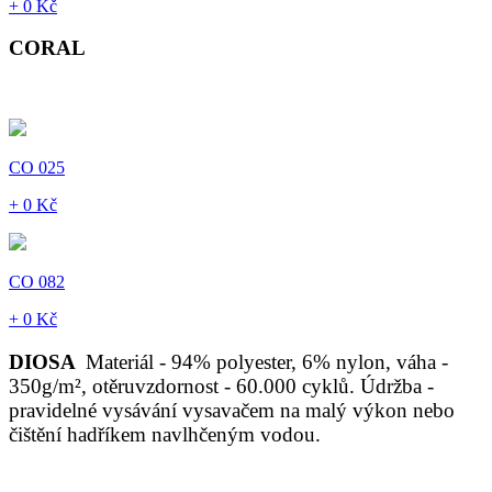
+ 0 Kč
CORAL
CO 025
+ 0 Kč
CO 082
+ 0 Kč
DIOSA
Materiál - 94% polyester, 6% nylon, váha -
350g/m², otěruvzdornost - 60.000 cyklů. Údržba -
pravidelné vysávání vysavačem na malý výkon nebo
čištění hadříkem navlhčeným vodou.