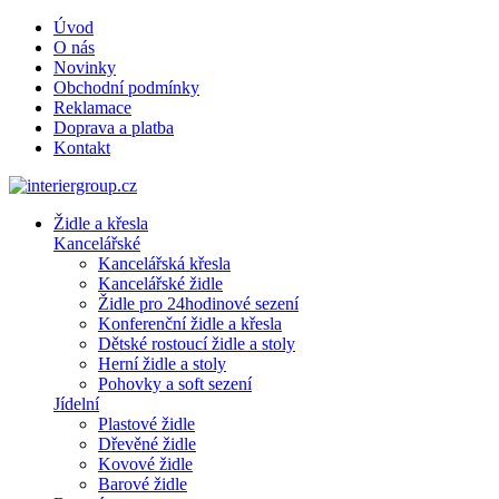
Úvod
O nás
Novinky
Obchodní podmínky
Reklamace
Doprava a platba
Kontakt
Židle a křesla
Kancelářské
Kancelářská křesla
Kancelářské židle
Židle pro 24hodinové sezení
Konferenční židle a křesla
Dětské rostoucí židle a stoly
Herní židle a stoly
Pohovky a soft sezení
Jídelní
Plastové židle
Dřevěné židle
Kovové židle
Barové židle