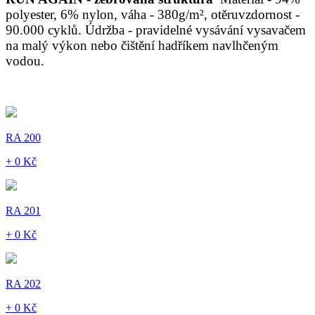
polyester, 6% nylon, váha - 380g/m², otěruvzdornost -
90.000 cyklů. Údržba - pravidelné vysávání vysavačem
na malý výkon nebo čištění hadříkem navlhčeným
vodou.
RA 200
+ 0 Kč
RA 201
+ 0 Kč
RA 202
+ 0 Kč