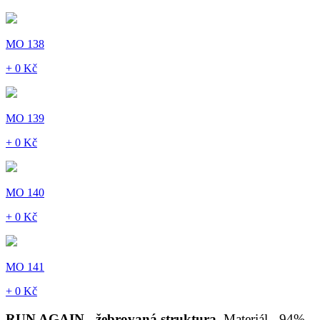
MO 138
+ 0 Kč
MO 139
+ 0 Kč
MO 140
+ 0 Kč
MO 141
+ 0 Kč
RUN AGAIN - žebrovaná struktura
Materiál - 94%