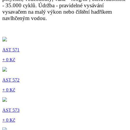
- 35.000 cyklů. Údržba - pravidelné vysávání
vysavačem na malý výkon nebo čištění hadříkem
navlhčeným vodou.
AST 571
+ 0 Kč
AST 572
+ 0 Kč
AST 573
+ 0 Kč