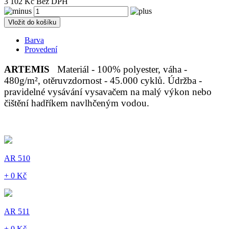
3 102 Kč Bez DPH
Vložit do košíku
Barva
Provedení
ARTEMIS
Materiál - 100% polyester, váha -
480g/m², otěruvzdornost - 45.000 cyklů. Údržba -
pravidelné vysávání vysavačem na malý výkon nebo
čištění hadříkem navlhčeným vodou.
AR 510
+ 0 Kč
AR 511
+ 0 Kč