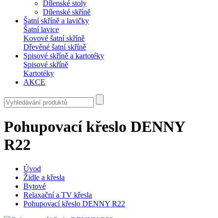
Dílenské stoly
Dílenské skříně
Šatní skříně a lavičky
Šatní lavice
Kovové šatní skříně
Dřevěné šatní skříně
Spisové skříně a kartotéky
Spisové skříně
Kartotéky
AKCE
Pohupovací křeslo DENNY
R22
Úvod
Židle a křesla
Bytové
Relaxační a TV křesla
Pohupovací křeslo DENNY R22