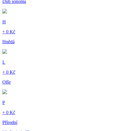
Dub sonoma
H
+ 0 Kč
Hnědá
L
+ 0 Kč
Olše
P
+ 0 Kč
Přírodní