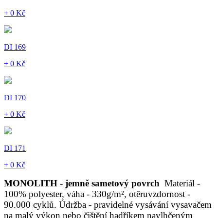
+ 0 Kč
DI 169
+ 0 Kč
DI 170
+ 0 Kč
DI 171
+ 0 Kč
MONOLITH - jemně sametový povrch
Materiál -
100% polyester, váha - 330g/m², otěruvzdornost -
90.000 cyklů. Údržba - pravidelné vysávání vysavačem
na malý výkon nebo čištění hadříkem navlhčeným