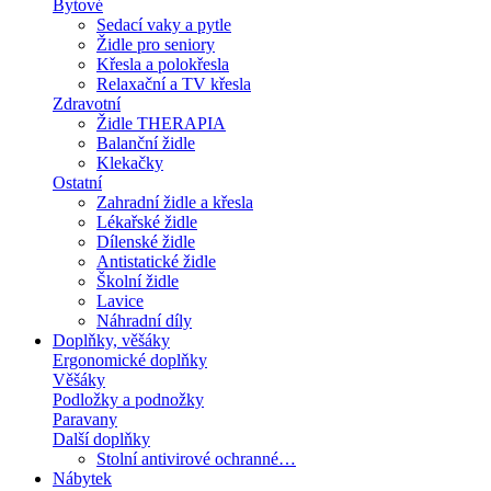
Bytové
Sedací vaky a pytle
Židle pro seniory
Křesla a polokřesla
Relaxační a TV křesla
Zdravotní
Židle THERAPIA
Balanční židle
Klekačky
Ostatní
Zahradní židle a křesla
Lékařské židle
Dílenské židle
Antistatické židle
Školní židle
Lavice
Náhradní díly
Doplňky, věšáky
Ergonomické doplňky
Věšáky
Podložky a podnožky
Paravany
Další doplňky
Stolní antivirové ochranné…
Nábytek