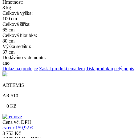
Hmotnost:
8 kg
Celková výška:
100 cm
Celková šířka:
65 cm
Celková hloubka:
80 cm
Výška sedáku:
37 cm
Dodáváno v demontu:
ano
Dotaz na prodejce
Zaslat produkt emailem
Tisk produktu
celý popis
ARTEMIS
AR 510
+ 0 Kč
Cena vč. DPH
cz
eur
159,92 €
3 753 Kč