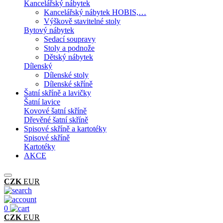
Kancelářský nábytek
Kancelářský nábytek HOBIS,…
Výškově stavitelné stoly
Bytový nábytek
Sedací soupravy
Stoly a podnože
Dětský nábytek
Dílenský
Dílenské stoly
Dílenské skříně
Šatní skříně a lavičky
Šatní lavice
Kovové šatní skříně
Dřevěné šatní skříně
Spisové skříně a kartotéky
Spisové skříně
Kartotéky
AKCE
CZK
EUR
0
CZK
EUR