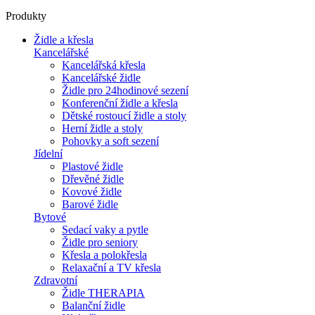
Produkty
Židle a křesla
Kancelářské
Kancelářská křesla
Kancelářské židle
Židle pro 24hodinové sezení
Konferenční židle a křesla
Dětské rostoucí židle a stoly
Herní židle a stoly
Pohovky a soft sezení
Jídelní
Plastové židle
Dřevěné židle
Kovové židle
Barové židle
Bytové
Sedací vaky a pytle
Židle pro seniory
Křesla a polokřesla
Relaxační a TV křesla
Zdravotní
Židle THERAPIA
Balanční židle