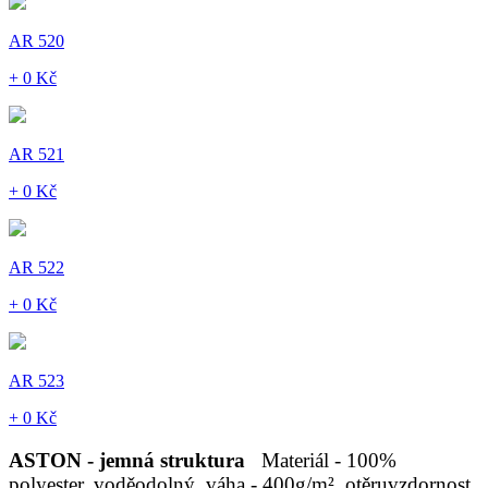
AR 520
+ 0 Kč
AR 521
+ 0 Kč
AR 522
+ 0 Kč
AR 523
+ 0 Kč
ASTON - jemná struktura
Materiál - 100%
polyester, voděodolný, váha - 400g/m², otěruvzdornost