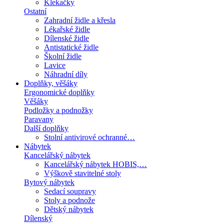
Klekačky
Ostatní
Zahradní židle a křesla
Lékařské židle
Dílenské židle
Antistatické židle
Školní židle
Lavice
Náhradní díly
Doplňky, věšáky
Ergonomické doplňky
Věšáky
Podložky a podnožky
Paravany
Další doplňky
Stolní antivirové ochranné…
Nábytek
Kancelářský nábytek
Kancelářský nábytek HOBIS,…
Výškově stavitelné stoly
Bytový nábytek
Sedací soupravy
Stoly a podnože
Dětský nábytek
Dílenský