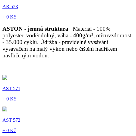
AR 523
+ 0 Kč
ASTON - jemná struktura
Materiál - 100%
polyester, voděodolný, váha - 400g/m², otěruvzdornost
- 35.000 cyklů. Údržba - pravidelné vysávání
vysavačem na malý výkon nebo čištění hadříkem
navlhčeným vodou.
AST 571
+ 0 Kč
AST 572
+ 0 Kč