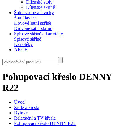
Dílenské stoly
Dílenské skříně
Šatní skříně a lavičky
Šatní lavice
Kovové šatní skříně
Dřevěné šatní skříně
Spisové skříně a kartotéky
Spisové skříně
Kartotéky
AKCE
Pohupovací křeslo DENNY
R22
Úvod
Židle a křesla
Bytové
Relaxační a TV křesla
Pohupovací křeslo DENNY R22