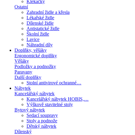
Klekačky
Ostatní
Zahradní židle a křesla
Lékařské židle
Dílenské židle
Antistatické židle
Školní židle
Lavice
Náhradní díly
Doplňky, věšáky
Ergonomické doplňky
Věšáky
Podložky a podnožky
Paravany
Další doplňky
Stolní antivirové ochranné…
Nábytek
Kancelářský nábytek
Kancelářský nábytek HOBIS,…
Výškově stavitelné stoly
Bytový nábytek
Sedací soupravy
Stoly a podnože
Dětský nábytek
Dílenský