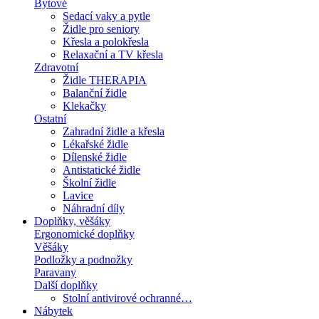
Bytové
Sedací vaky a pytle
Židle pro seniory
Křesla a polokřesla
Relaxační a TV křesla
Zdravotní
Židle THERAPIA
Balanční židle
Klekačky
Ostatní
Zahradní židle a křesla
Lékařské židle
Dílenské židle
Antistatické židle
Školní židle
Lavice
Náhradní díly
Doplňky, věšáky
Ergonomické doplňky
Věšáky
Podložky a podnožky
Paravany
Další doplňky
Stolní antivirové ochranné…
Nábytek