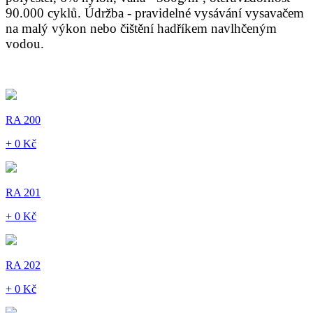
90.000 cyklů. Údržba - pravidelné vysávání vysavačem
na malý výkon nebo čištění hadříkem navlhčeným
vodou.
RA 200
+ 0 Kč
RA 201
+ 0 Kč
RA 202
+ 0 Kč