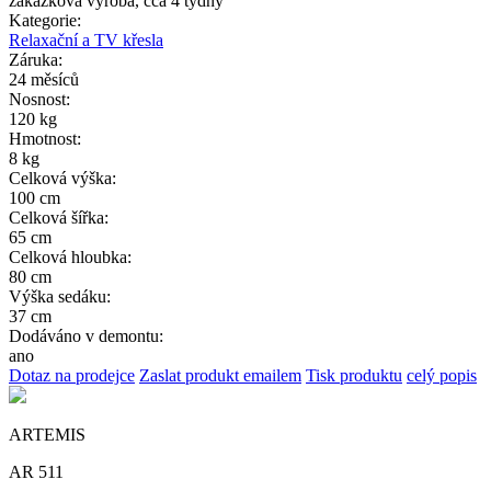
zakázková výroba, cca 4 týdny
Kategorie:
Relaxační a TV křesla
Záruka:
24 měsíců
Nosnost:
120 kg
Hmotnost:
8 kg
Celková výška:
100 cm
Celková šířka:
65 cm
Celková hloubka:
80 cm
Výška sedáku:
37 cm
Dodáváno v demontu:
ano
Dotaz na prodejce
Zaslat produkt emailem
Tisk produktu
celý popis
ARTEMIS
AR 511