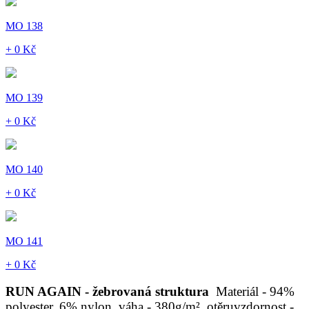
MO 138
+ 0 Kč
MO 139
+ 0 Kč
MO 140
+ 0 Kč
MO 141
+ 0 Kč
RUN AGAIN - žebrovaná struktura
Materiál - 94%
polyester, 6% nylon, váha - 380g/m², otěruvzdornost -