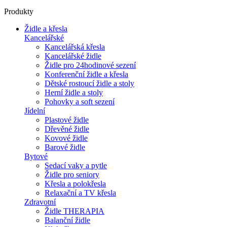
Produkty
Židle a křesla
Kancelářské
Kancelářská křesla
Kancelářské židle
Židle pro 24hodinové sezení
Konferenční židle a křesla
Dětské rostoucí židle a stoly
Herní židle a stoly
Pohovky a soft sezení
Jídelní
Plastové židle
Dřevěné židle
Kovové židle
Barové židle
Bytové
Sedací vaky a pytle
Židle pro seniory
Křesla a polokřesla
Relaxační a TV křesla
Zdravotní
Židle THERAPIA
Balanční židle