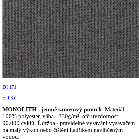
DI 171
+ 0 Kč
MONOLITH - jemně sametový povrch
Materiál -
100% polyester, váha - 330g/m², otěruvzdornost -
90.000 cyklů. Údržba - pravidelné vysávání vysavačem
na malý výkon nebo čištění hadříkem navlhčeným
vodou.