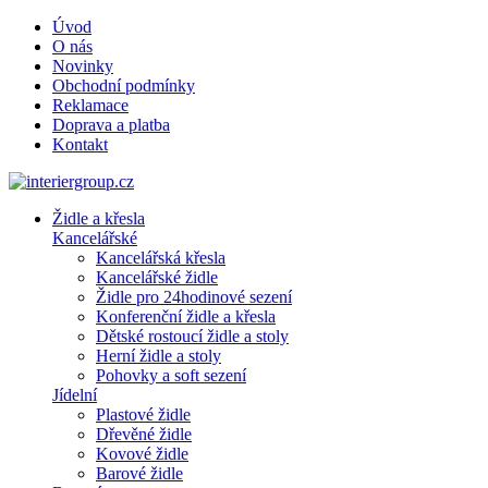
Úvod
O nás
Novinky
Obchodní podmínky
Reklamace
Doprava a platba
Kontakt
Židle a křesla
Kancelářské
Kancelářská křesla
Kancelářské židle
Židle pro 24hodinové sezení
Konferenční židle a křesla
Dětské rostoucí židle a stoly
Herní židle a stoly
Pohovky a soft sezení
Jídelní
Plastové židle
Dřevěné židle
Kovové židle
Barové židle