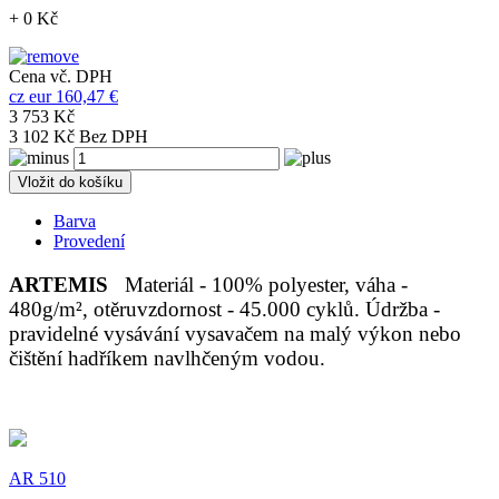
+ 0 Kč
Cena vč. DPH
cz
eur
160,47 €
3 753 Kč
3 102 Kč Bez DPH
Vložit do košíku
Barva
Provedení
ARTEMIS
Materiál - 100% polyester, váha -
480g/m², otěruvzdornost - 45.000 cyklů. Údržba -
pravidelné vysávání vysavačem na malý výkon nebo
čištění hadříkem navlhčeným vodou.
AR 510