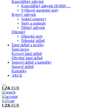
Kancelářský nábytek
Kancelářský nábytek HOBIS,…
Výškově stavitelné stoly
Bytový nábytek
Sedací soupravy
Stoly a podnože
Dětský nábytek
Dílenský
Dílenské stoly
Dílenské skříně
Šatní skříně a lavičky
Šatní lavice
Kovové šatní skříně
Dřevěné šatní skříně
Spisové skříně a kartotéky
Spisové skříně
Kartotéky
AKCE
CZK
EUR
0
CZK
EUR