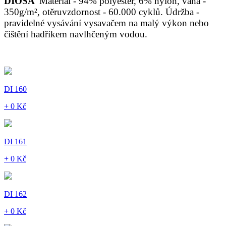
DIOSA
Materiál - 94% polyester, 6% nylon, váha -
350g/m², otěruvzdornost - 60.000 cyklů. Údržba -
pravidelné vysávání vysavačem na malý výkon nebo
čištění hadříkem navlhčeným vodou.
DI 160
+ 0 Kč
DI 161
+ 0 Kč
DI 162
+ 0 Kč