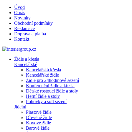
Úvod
O nás
Novinky
Obchodní podmínky
Reklamace
Doprava a platba
Kontakt
Židle a křesla
Kancelářské
Kancelářská křesla
Kancelářské židle
Židle pro 24hodinové sezení
Konferenční židle a křesla
Dětské rostoucí židle a stoly
Herní židle a stoly
Pohovky a soft sezení
Jídelní
Plastové židle
Dřevěné židle
Kovové židle
Barové židle