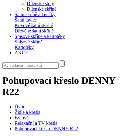
Dílenské stoly
Dílenské skříně
Šatní skříně a lavičky
Šatní lavice
Kovové šatní skříně
Dřevěné šatní skříně
Spisové skříně a kartotéky
Spisové skříně
Kartotéky
AKCE
Pohupovací křeslo DENNY
R22
Úvod
Židle a křesla
Bytové
Relaxační a TV křesla
Pohupovací křeslo DENNY R22