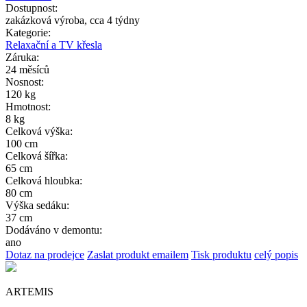
Dostupnost:
zakázková výroba, cca 4 týdny
Kategorie:
Relaxační a TV křesla
Záruka:
24 měsíců
Nosnost:
120 kg
Hmotnost:
8 kg
Celková výška:
100 cm
Celková šířka:
65 cm
Celková hloubka:
80 cm
Výška sedáku:
37 cm
Dodáváno v demontu:
ano
Dotaz na prodejce
Zaslat produkt emailem
Tisk produktu
celý popis
ARTEMIS