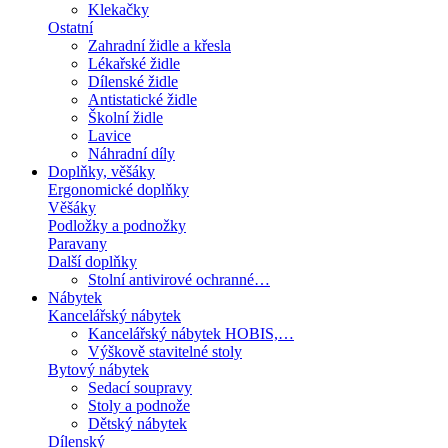
Klekačky
Ostatní
Zahradní židle a křesla
Lékařské židle
Dílenské židle
Antistatické židle
Školní židle
Lavice
Náhradní díly
Doplňky, věšáky
Ergonomické doplňky
Věšáky
Podložky a podnožky
Paravany
Další doplňky
Stolní antivirové ochranné…
Nábytek
Kancelářský nábytek
Kancelářský nábytek HOBIS,…
Výškově stavitelné stoly
Bytový nábytek
Sedací soupravy
Stoly a podnože
Dětský nábytek
Dílenský