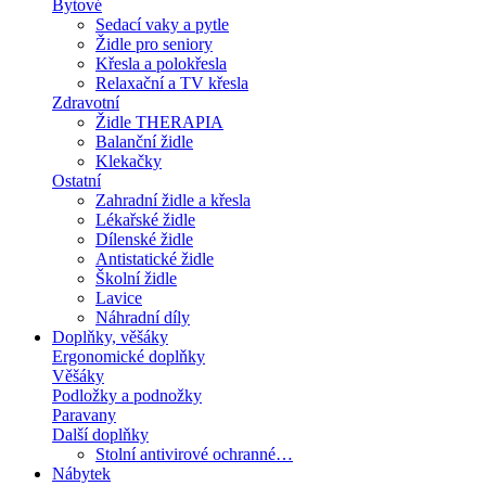
Bytové
Sedací vaky a pytle
Židle pro seniory
Křesla a polokřesla
Relaxační a TV křesla
Zdravotní
Židle THERAPIA
Balanční židle
Klekačky
Ostatní
Zahradní židle a křesla
Lékařské židle
Dílenské židle
Antistatické židle
Školní židle
Lavice
Náhradní díly
Doplňky, věšáky
Ergonomické doplňky
Věšáky
Podložky a podnožky
Paravany
Další doplňky
Stolní antivirové ochranné…
Nábytek