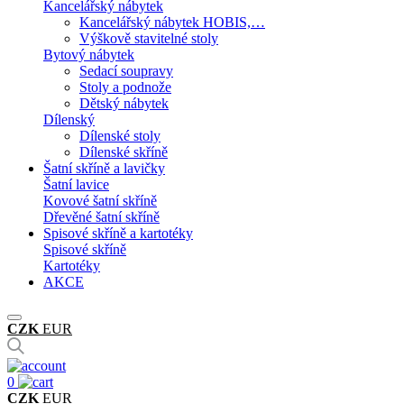
Kancelářský nábytek
Kancelářský nábytek HOBIS,…
Výškově stavitelné stoly
Bytový nábytek
Sedací soupravy
Stoly a podnože
Dětský nábytek
Dílenský
Dílenské stoly
Dílenské skříně
Šatní skříně a lavičky
Šatní lavice
Kovové šatní skříně
Dřevěné šatní skříně
Spisové skříně a kartotéky
Spisové skříně
Kartotéky
AKCE
CZK
EUR
0
CZK
EUR