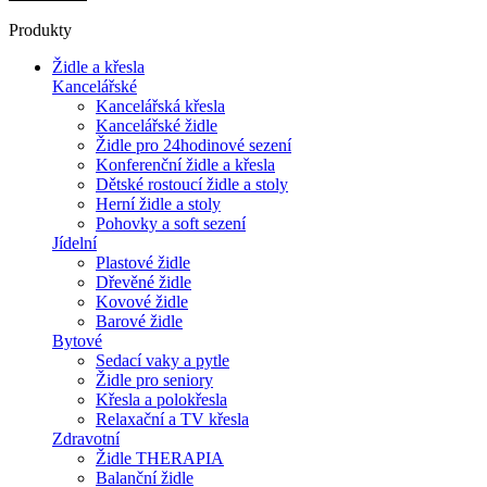
Produkty
Židle a křesla
Kancelářské
Kancelářská křesla
Kancelářské židle
Židle pro 24hodinové sezení
Konferenční židle a křesla
Dětské rostoucí židle a stoly
Herní židle a stoly
Pohovky a soft sezení
Jídelní
Plastové židle
Dřevěné židle
Kovové židle
Barové židle
Bytové
Sedací vaky a pytle
Židle pro seniory
Křesla a polokřesla
Relaxační a TV křesla
Zdravotní
Židle THERAPIA
Balanční židle