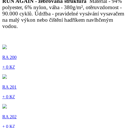
RUN AGAIN - žebrovaná struktura
Materiál - 94%
polyester, 6% nylon, váha - 380g/m², otěruvzdornost -
90.000 cyklů. Údržba - pravidelné vysávání vysavačem
na malý výkon nebo čištění hadříkem navlhčeným
vodou.
RA 200
+ 0 Kč
RA 201
+ 0 Kč
RA 202
+ 0 Kč