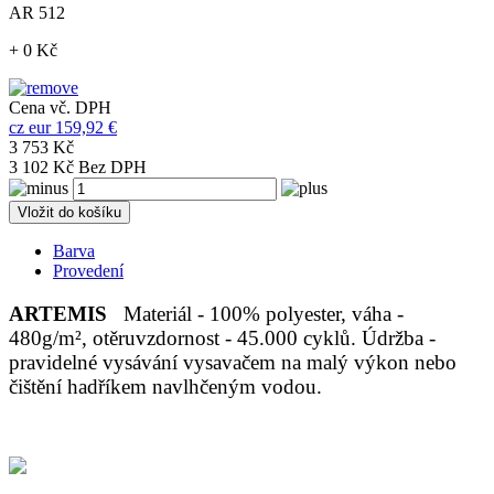
AR 512
+ 0 Kč
Cena vč. DPH
cz
eur
159,92 €
3 753 Kč
3 102 Kč Bez DPH
Vložit do košíku
Barva
Provedení
ARTEMIS
Materiál - 100% polyester, váha -
480g/m², otěruvzdornost - 45.000 cyklů. Údržba -
pravidelné vysávání vysavačem na malý výkon nebo
čištění hadříkem navlhčeným vodou.