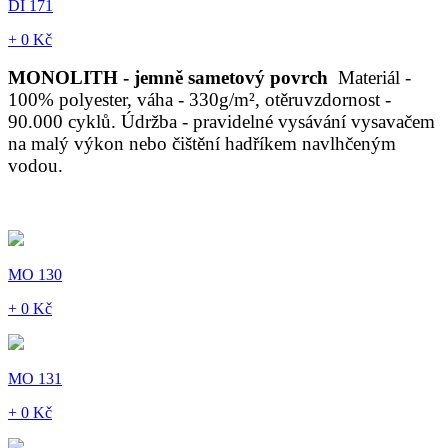
DI 171
+ 0 Kč
MONOLITH - jemně sametový povrch
Materiál -
100% polyester, váha - 330g/m², otěruvzdornost -
90.000 cyklů. Údržba - pravidelné vysávání vysavačem
na malý výkon nebo čištění hadříkem navlhčeným
vodou.
MO 130
+ 0 Kč
MO 131
+ 0 Kč