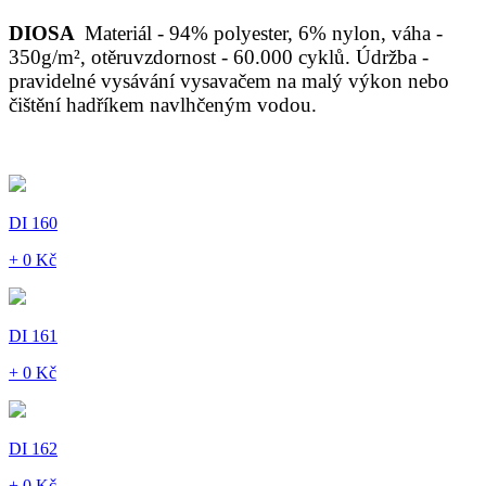
DIOSA
Materiál - 94% polyester, 6% nylon, váha -
350g/m², otěruvzdornost - 60.000 cyklů. Údržba -
pravidelné vysávání vysavačem na malý výkon nebo
čištění hadříkem navlhčeným vodou.
DI 160
+ 0 Kč
DI 161
+ 0 Kč
DI 162
+ 0 Kč