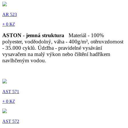
AR 523
+ 0 Kč
ASTON - jemná struktura
Materiál - 100%
polyester, voděodolný, váha - 400g/m², otěruvzdornost
- 35.000 cyklů. Údržba - pravidelné vysávání
vysavačem na malý výkon nebo čištění hadříkem
navlhčeným vodou.
AST 571
+ 0 Kč
AST 572