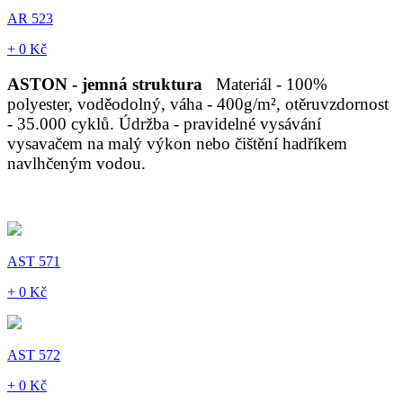
AR 523
+ 0 Kč
ASTON - jemná struktura
Materiál - 100%
polyester, voděodolný, váha - 400g/m², otěruvzdornost
- 35.000 cyklů. Údržba - pravidelné vysávání
vysavačem na malý výkon nebo čištění hadříkem
navlhčeným vodou.
AST 571
+ 0 Kč
AST 572
+ 0 Kč