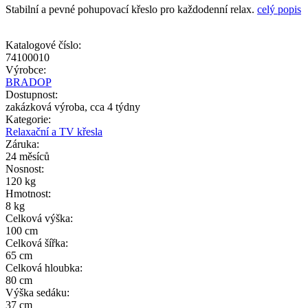
Stabilní a pevné pohupovací křeslo pro každodenní relax.
celý popis
Katalogové číslo:
74100010
Výrobce:
BRADOP
Dostupnost:
zakázková výroba, cca 4 týdny
Kategorie:
Relaxační a TV křesla
Záruka:
24 měsíců
Nosnost:
120 kg
Hmotnost:
8 kg
Celková výška:
100 cm
Celková šířka:
65 cm
Celková hloubka:
80 cm
Výška sedáku:
37 cm