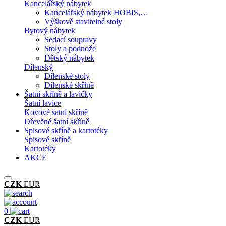
Kancelářský nábytek
Kancelářský nábytek HOBIS,…
Výškově stavitelné stoly
Bytový nábytek
Sedací soupravy
Stoly a podnože
Dětský nábytek
Dílenský
Dílenské stoly
Dílenské skříně
Šatní skříně a lavičky
Šatní lavice
Kovové šatní skříně
Dřevěné šatní skříně
Spisové skříně a kartotéky
Spisové skříně
Kartotéky
AKCE
CZK
EUR
0
CZK
EUR