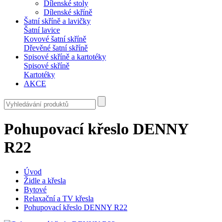
Dílenské stoly
Dílenské skříně
Šatní skříně a lavičky
Šatní lavice
Kovové šatní skříně
Dřevěné šatní skříně
Spisové skříně a kartotéky
Spisové skříně
Kartotéky
AKCE
Pohupovací křeslo DENNY
R22
Úvod
Židle a křesla
Bytové
Relaxační a TV křesla
Pohupovací křeslo DENNY R22