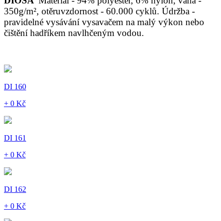
DIOSA
Materiál - 94% polyester, 6% nylon, váha -
350g/m², otěruvzdornost - 60.000 cyklů. Údržba -
pravidelné vysávání vysavačem na malý výkon nebo
čištění hadříkem navlhčeným vodou.
DI 160
+ 0 Kč
DI 161
+ 0 Kč
DI 162
+ 0 Kč