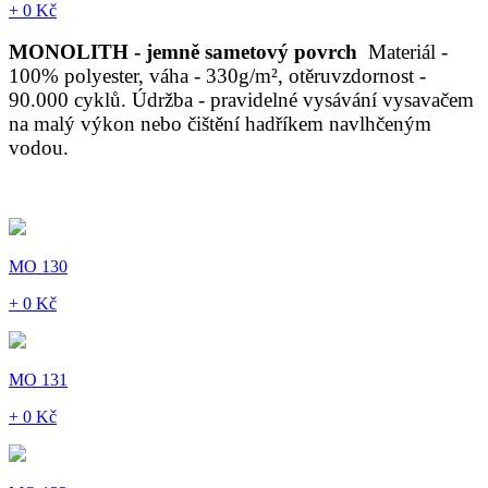
+ 0 Kč
MONOLITH - jemně sametový povrch
Materiál -
100% polyester, váha - 330g/m², otěruvzdornost -
90.000 cyklů. Údržba - pravidelné vysávání vysavačem
na malý výkon nebo čištění hadříkem navlhčeným
vodou.
MO 130
+ 0 Kč
MO 131
+ 0 Kč