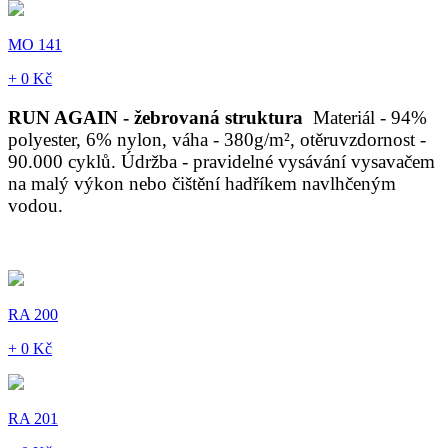
MO 141
+ 0 Kč
RUN AGAIN - žebrovaná struktura
Materiál - 94%
polyester, 6% nylon, váha - 380g/m², otěruvzdornost -
90.000 cyklů. Údržba - pravidelné vysávání vysavačem
na malý výkon nebo čištění hadříkem navlhčeným
vodou.
RA 200
+ 0 Kč
RA 201