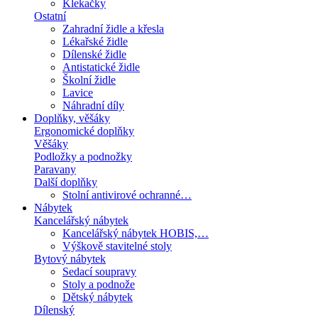
Klekačky
Ostatní
Zahradní židle a křesla
Lékařské židle
Dílenské židle
Antistatické židle
Školní židle
Lavice
Náhradní díly
Doplňky, věšáky
Ergonomické doplňky
Věšáky
Podložky a podnožky
Paravany
Další doplňky
Stolní antivirové ochranné…
Nábytek
Kancelářský nábytek
Kancelářský nábytek HOBIS,…
Výškově stavitelné stoly
Bytový nábytek
Sedací soupravy
Stoly a podnože
Dětský nábytek
Dílenský