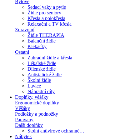
Bytové
Sedací vaky a pytle
Židle pro seniory
Křesla a polokřesla
Relaxační a TV křesla
Zdravotní
Židle THERAPIA
Balanční židle
Klekačky
Ostatní
Zahradní židle a křesla
Lékařské židle
Dílenské židle
Antistatické židle
Školní židle
Lavice
Náhradní díly
Doplňky, věšáky
Ergonomické doplňky
Věšáky
Podložky a podnožky
Paravany
Další doplňky
Stolní antivirové ochranné…
Nábytek