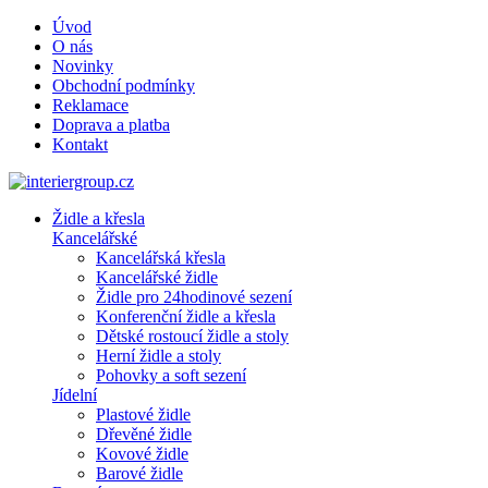
Úvod
O nás
Novinky
Obchodní podmínky
Reklamace
Doprava a platba
Kontakt
Židle a křesla
Kancelářské
Kancelářská křesla
Kancelářské židle
Židle pro 24hodinové sezení
Konferenční židle a křesla
Dětské rostoucí židle a stoly
Herní židle a stoly
Pohovky a soft sezení
Jídelní
Plastové židle
Dřevěné židle
Kovové židle
Barové židle