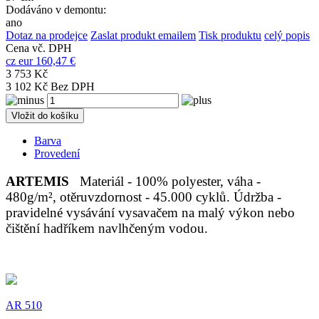
Dodáváno v demontu:
ano
Dotaz na prodejce
Zaslat produkt emailem
Tisk produktu
celý popis
Cena vč. DPH
cz
eur
160,47 €
3 753 Kč
3 102 Kč Bez DPH
Vložit do košíku
Barva
Provedení
ARTEMIS
Materiál - 100% polyester, váha -
480g/m², otěruvzdornost - 45.000 cyklů. Údržba -
pravidelné vysávání vysavačem na malý výkon nebo
čištění hadříkem navlhčeným vodou.
AR 510