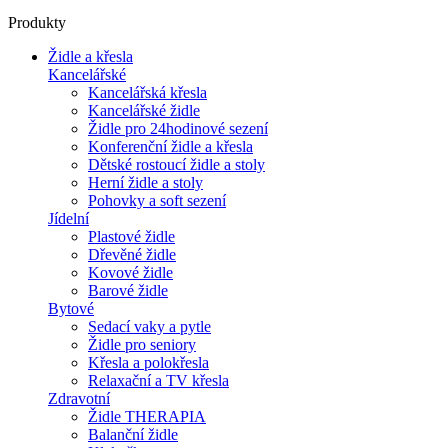
Produkty
Židle a křesla
Kancelářské
Kancelářská křesla
Kancelářské židle
Židle pro 24hodinové sezení
Konferenční židle a křesla
Dětské rostoucí židle a stoly
Herní židle a stoly
Pohovky a soft sezení
Jídelní
Plastové židle
Dřevěné židle
Kovové židle
Barové židle
Bytové
Sedací vaky a pytle
Židle pro seniory
Křesla a polokřesla
Relaxační a TV křesla
Zdravotní
Židle THERAPIA
Balanční židle