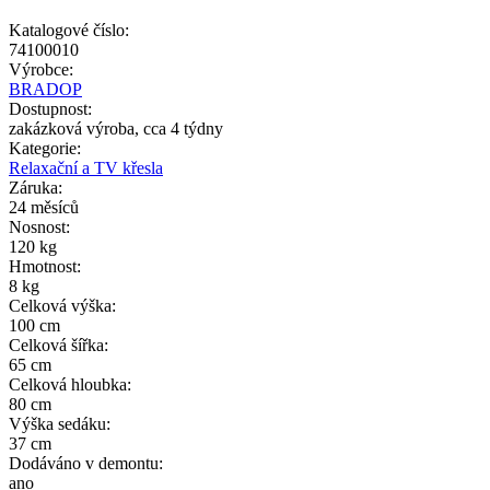
Katalogové číslo:
74100010
Výrobce:
BRADOP
Dostupnost:
zakázková výroba, cca 4 týdny
Kategorie:
Relaxační a TV křesla
Záruka:
24 měsíců
Nosnost:
120 kg
Hmotnost:
8 kg
Celková výška:
100 cm
Celková šířka:
65 cm
Celková hloubka:
80 cm
Výška sedáku:
37 cm
Dodáváno v demontu:
ano