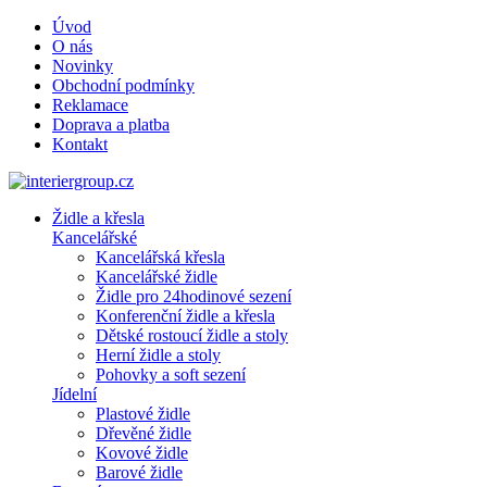
Úvod
O nás
Novinky
Obchodní podmínky
Reklamace
Doprava a platba
Kontakt
Židle a křesla
Kancelářské
Kancelářská křesla
Kancelářské židle
Židle pro 24hodinové sezení
Konferenční židle a křesla
Dětské rostoucí židle a stoly
Herní židle a stoly
Pohovky a soft sezení
Jídelní
Plastové židle
Dřevěné židle
Kovové židle
Barové židle