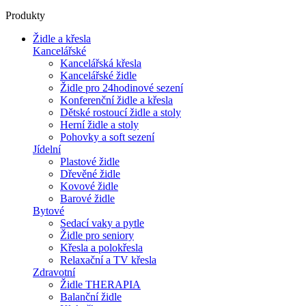
Produkty
Židle a křesla
Kancelářské
Kancelářská křesla
Kancelářské židle
Židle pro 24hodinové sezení
Konferenční židle a křesla
Dětské rostoucí židle a stoly
Herní židle a stoly
Pohovky a soft sezení
Jídelní
Plastové židle
Dřevěné židle
Kovové židle
Barové židle
Bytové
Sedací vaky a pytle
Židle pro seniory
Křesla a polokřesla
Relaxační a TV křesla
Zdravotní
Židle THERAPIA
Balanční židle