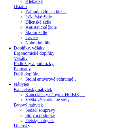
Klekačky
Ostatní
Zahradní židle a křesla
Lékařské židle
Dílenské židle
Antistatické židle
Školní židle
Lavice
Náhradní díly
Doplňky, věšáky
Ergonomické doplňky
Věšáky
Podložky a podnožky
Paravany
Další doplňky
Stolní antivirové ochranné…
Nábytek
Kancelářský nábytek
Kancelářský nábytek HOBIS,…
Výškově stavitelné stoly
Bytový nábytek
Sedací soupravy
Stoly a podnože
Dětský nábytek
Dílenský