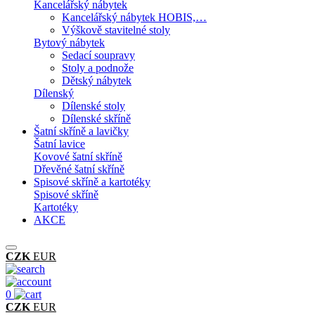
Kancelářský nábytek
Kancelářský nábytek HOBIS,…
Výškově stavitelné stoly
Bytový nábytek
Sedací soupravy
Stoly a podnože
Dětský nábytek
Dílenský
Dílenské stoly
Dílenské skříně
Šatní skříně a lavičky
Šatní lavice
Kovové šatní skříně
Dřevěné šatní skříně
Spisové skříně a kartotéky
Spisové skříně
Kartotéky
AKCE
CZK
EUR
0
CZK
EUR