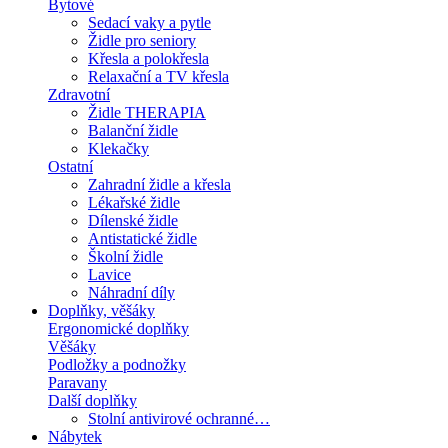
Bytové
Sedací vaky a pytle
Židle pro seniory
Křesla a polokřesla
Relaxační a TV křesla
Zdravotní
Židle THERAPIA
Balanční židle
Klekačky
Ostatní
Zahradní židle a křesla
Lékařské židle
Dílenské židle
Antistatické židle
Školní židle
Lavice
Náhradní díly
Doplňky, věšáky
Ergonomické doplňky
Věšáky
Podložky a podnožky
Paravany
Další doplňky
Stolní antivirové ochranné…
Nábytek