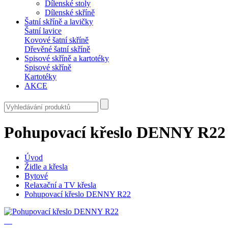
Dílenské stoly
Dílenské skříně
Šatní skříně a lavičky
Šatní lavice
Kovové šatní skříně
Dřevěné šatní skříně
Spisové skříně a kartotéky
Spisové skříně
Kartotéky
AKCE
Pohupovací křeslo DENNY R22
Úvod
Židle a křesla
Bytové
Relaxační a TV křesla
Pohupovací křeslo DENNY R22