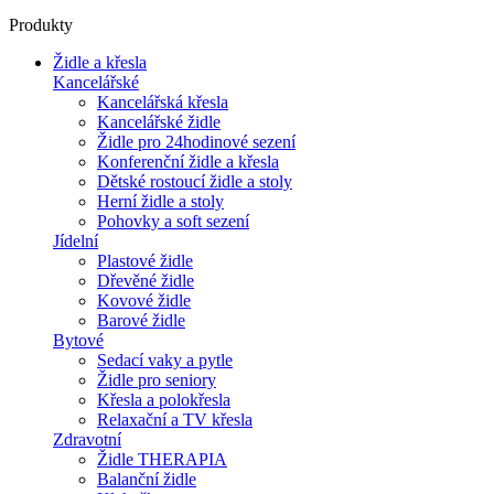
Produkty
Židle a křesla
Kancelářské
Kancelářská křesla
Kancelářské židle
Židle pro 24hodinové sezení
Konferenční židle a křesla
Dětské rostoucí židle a stoly
Herní židle a stoly
Pohovky a soft sezení
Jídelní
Plastové židle
Dřevěné židle
Kovové židle
Barové židle
Bytové
Sedací vaky a pytle
Židle pro seniory
Křesla a polokřesla
Relaxační a TV křesla
Zdravotní
Židle THERAPIA
Balanční židle