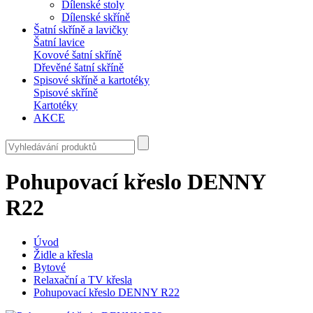
Dílenské stoly
Dílenské skříně
Šatní skříně a lavičky
Šatní lavice
Kovové šatní skříně
Dřevěné šatní skříně
Spisové skříně a kartotéky
Spisové skříně
Kartotéky
AKCE
Pohupovací křeslo DENNY
R22
Úvod
Židle a křesla
Bytové
Relaxační a TV křesla
Pohupovací křeslo DENNY R22