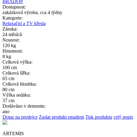
BRADOP
Dostupnost:
zakázková výroba, cca 4 týdny
Kategorie:
Relaxační a TV křesla
Záruka:
24 měsíců
Nosnost:
120 kg
Hmotnost:
8 kg
Celková výška:
100 cm
Celková šířka:
65 cm
Celková hloubka:
80 cm
Výška sedáku:
37 cm
Dodáváno v demontu:
ano
Dotaz na prodejce
Zaslat produkt emailem
Tisk produktu
celý popis
ARTEMIS