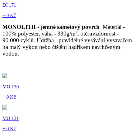
DI 171
+ 0 Kč
MONOLITH - jemně sametový povrch
Materiál -
100% polyester, váha - 330g/m², otěruvzdornost -
90.000 cyklů. Údržba - pravidelné vysávání vysavačem
na malý výkon nebo čištění hadříkem navlhčeným
vodou.
MO 130
+ 0 Kč
MO 131
+ 0 Kč