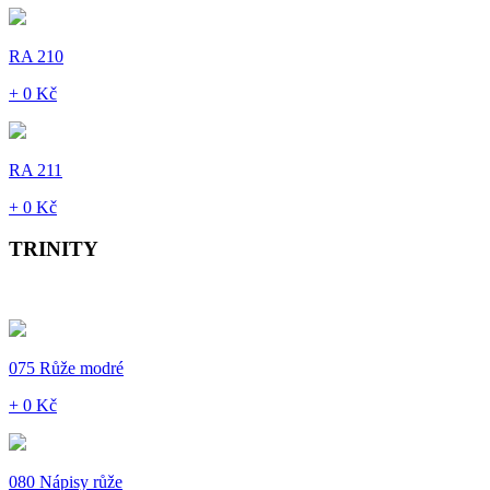
RA 210
+ 0 Kč
RA 211
+ 0 Kč
TRINITY
075 Růže modré
+ 0 Kč
080 Nápisy růže