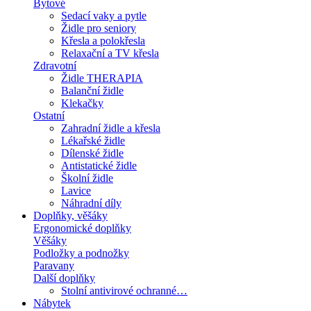
Bytové
Sedací vaky a pytle
Židle pro seniory
Křesla a polokřesla
Relaxační a TV křesla
Zdravotní
Židle THERAPIA
Balanční židle
Klekačky
Ostatní
Zahradní židle a křesla
Lékařské židle
Dílenské židle
Antistatické židle
Školní židle
Lavice
Náhradní díly
Doplňky, věšáky
Ergonomické doplňky
Věšáky
Podložky a podnožky
Paravany
Další doplňky
Stolní antivirové ochranné…
Nábytek