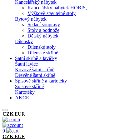
Kancelářský nábytek
Kancelářský nábytek HOBIS,…
Výškově stavitelné stoly
Bytový nábytek
Sedací soupravy
Stoly a podnože
Dětský nábytek
Dílenský
Dílenské stoly
Dílenské skříně
Šatní skříně a lavičky
Šatní lavice
Kovové šatní skříně
Dřevěné šatní skříně
Spisové skříně a kartotéky
Spisové skříně
Kartotéky
AKCE
CZK
EUR
0
CZK
EUR