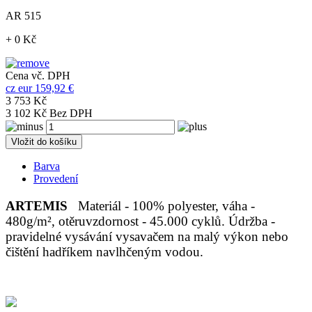
AR 515
+ 0 Kč
Cena vč. DPH
cz
eur
159,92 €
3 753 Kč
3 102 Kč Bez DPH
Vložit do košíku
Barva
Provedení
ARTEMIS
Materiál - 100% polyester, váha -
480g/m², otěruvzdornost - 45.000 cyklů. Údržba -
pravidelné vysávání vysavačem na malý výkon nebo
čištění hadříkem navlhčeným vodou.