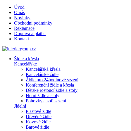
Úvod
O nás
Novinky
Obchodní podmínky
Reklamace
Doprava a platba
Kontakt
Židle a křesla
Kancelářské
Kancelářská křesla
Kancelářské židle
Židle pro 24hodinové sezení
Konferenční židle a křesla
Dětské rostoucí židle a stoly
Herní židle a stoly
Pohovky a soft sezení
Jídelní
Plastové židle
Dřevěné židle
Kovové židle
Barové židle