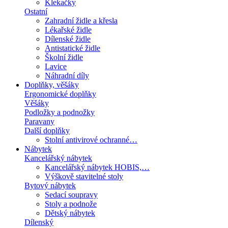
Klekačky
Ostatní
Zahradní židle a křesla
Lékařské židle
Dílenské židle
Antistatické židle
Školní židle
Lavice
Náhradní díly
Doplňky, věšáky
Ergonomické doplňky
Věšáky
Podložky a podnožky
Paravany
Další doplňky
Stolní antivirové ochranné…
Nábytek
Kancelářský nábytek
Kancelářský nábytek HOBIS,…
Výškově stavitelné stoly
Bytový nábytek
Sedací soupravy
Stoly a podnože
Dětský nábytek
Dílenský