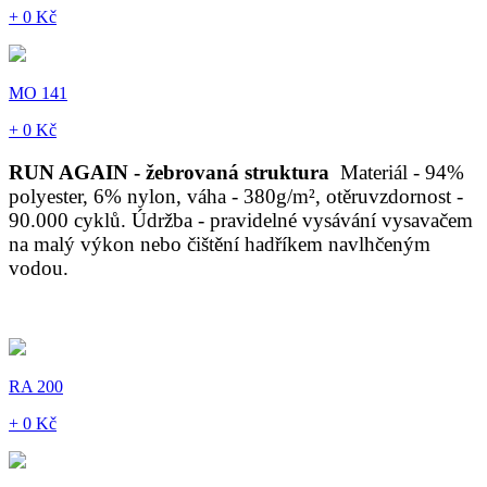
+ 0 Kč
MO 141
+ 0 Kč
RUN AGAIN - žebrovaná struktura
Materiál - 94%
polyester, 6% nylon, váha - 380g/m², otěruvzdornost -
90.000 cyklů. Údržba - pravidelné vysávání vysavačem
na malý výkon nebo čištění hadříkem navlhčeným
vodou.
RA 200
+ 0 Kč