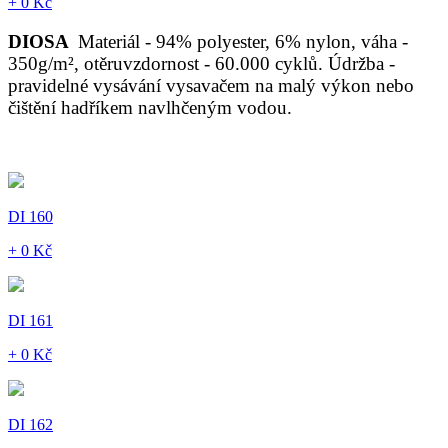
+ 0 Kč
DIOSA
Materiál - 94% polyester, 6% nylon, váha -
350g/m², otěruvzdornost - 60.000 cyklů. Údržba -
pravidelné vysávání vysavačem na malý výkon nebo
čištění hadříkem navlhčeným vodou.
DI 160
+ 0 Kč
DI 161
+ 0 Kč
DI 162