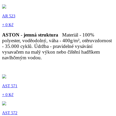
AR 523
+ 0 Kč
ASTON - jemná struktura
Materiál - 100%
polyester, voděodolný, váha - 400g/m², otěruvzdornost
- 35.000 cyklů. Údržba - pravidelné vysávání
vysavačem na malý výkon nebo čištění hadříkem
navlhčeným vodou.
AST 571
+ 0 Kč
AST 572