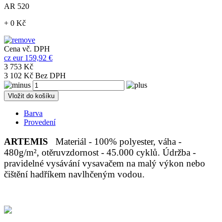
AR 520
+ 0 Kč
Cena vč. DPH
cz
eur
159,92 €
3 753 Kč
3 102 Kč Bez DPH
Vložit do košíku
Barva
Provedení
ARTEMIS
Materiál - 100% polyester, váha -
480g/m², otěruvzdornost - 45.000 cyklů. Údržba -
pravidelné vysávání vysavačem na malý výkon nebo
čištění hadříkem navlhčeným vodou.