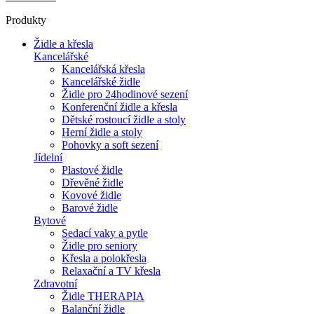
Produkty
Židle a křesla
Kancelářské
Kancelářská křesla
Kancelářské židle
Židle pro 24hodinové sezení
Konferenční židle a křesla
Dětské rostoucí židle a stoly
Herní židle a stoly
Pohovky a soft sezení
Jídelní
Plastové židle
Dřevěné židle
Kovové židle
Barové židle
Bytové
Sedací vaky a pytle
Židle pro seniory
Křesla a polokřesla
Relaxační a TV křesla
Zdravotní
Židle THERAPIA
Balanční židle