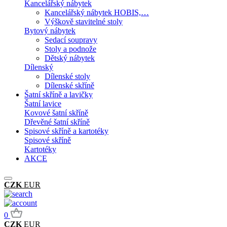
Kancelářský nábytek
Kancelářský nábytek HOBIS,…
Výškově stavitelné stoly
Bytový nábytek
Sedací soupravy
Stoly a podnože
Dětský nábytek
Dílenský
Dílenské stoly
Dílenské skříně
Šatní skříně a lavičky
Šatní lavice
Kovové šatní skříně
Dřevěné šatní skříně
Spisové skříně a kartotéky
Spisové skříně
Kartotéky
AKCE
CZK
EUR
0
CZK
EUR