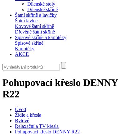
Dílenské stoly
Dílenské skříně
Šatní skříně a lavičky
Šatní lavice
Kovové šatní skříně
Dřevěné šatní skříně
Spisové skříně a kartotéky
Spisové skříně
Kartotéky
AKCE
Pohupovací křeslo DENNY
R22
Úvod
Židle a křesla
Bytové
Relaxační a TV křesla
Pohupovací křeslo DENNY R22