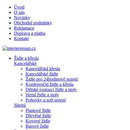
Úvod
O nás
Novinky
Obchodní podmínky
Reklamace
Doprava a platba
Kontakt
Židle a křesla
Kancelářské
Kancelářská křesla
Kancelářské židle
Židle pro 24hodinové sezení
Konferenční židle a křesla
Dětské rostoucí židle a stoly
Herní židle a stoly
Pohovky a soft sezení
Jídelní
Plastové židle
Dřevěné židle
Kovové židle
Barové židle