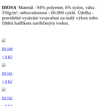
DIOSA
Materiál - 94% polyester, 6% nylon, váha -
350g/m², otěruvzdornost - 60.000 cyklů. Údržba -
pravidelné vysávání vysavačem na malý výkon nebo
čištění hadříkem navlhčeným vodou.
DI 160
+ 0 Kč
DI 161
+ 0 Kč
DI 162