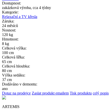
Dostupnost:
zakázková výroba, cca 4 týdny
Kategorie:
Relaxační a TV křesla
Záruka:
24 měsíců
Nosnost:
120 kg
Hmotnost:
8 kg
Celková výška:
100 cm
Celková šířka:
65 cm
Celková hloubka:
80 cm
Výška sedáku:
37 cm
Dodáváno v demontu:
ano
Dotaz na prodejce
Zaslat produkt emailem
Tisk produktu
celý popis
ARTEMIS