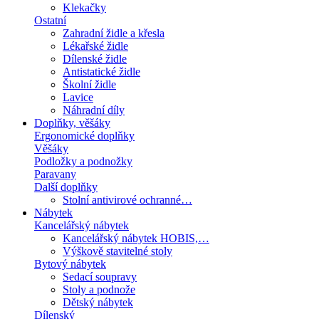
Klekačky
Ostatní
Zahradní židle a křesla
Lékařské židle
Dílenské židle
Antistatické židle
Školní židle
Lavice
Náhradní díly
Doplňky, věšáky
Ergonomické doplňky
Věšáky
Podložky a podnožky
Paravany
Další doplňky
Stolní antivirové ochranné…
Nábytek
Kancelářský nábytek
Kancelářský nábytek HOBIS,…
Výškově stavitelné stoly
Bytový nábytek
Sedací soupravy
Stoly a podnože
Dětský nábytek
Dílenský