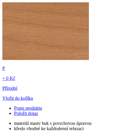
P
+ 0 Kč
Přírodní
Vložit do košíku
Popis produktu
Položit dotaz
materiál masiv buk s povrchovou úpravou
křeslo vhodné ke každodenní relaxaci