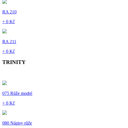
RA 210
+ 0 Kč
RA 211
+ 0 Kč
TRINITY
075 Růže modré
+ 0 Kč
080 Nápisy růže