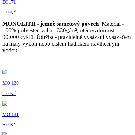
DI 171
+ 0 Kč
MONOLITH - jemně sametový povrch
Materiál -
100% polyester, váha - 330g/m², otěruvzdornost -
90.000 cyklů. Údržba - pravidelné vysávání vysavačem
na malý výkon nebo čištění hadříkem navlhčeným
vodou.
MO 130
+ 0 Kč
MO 131
+ 0 Kč