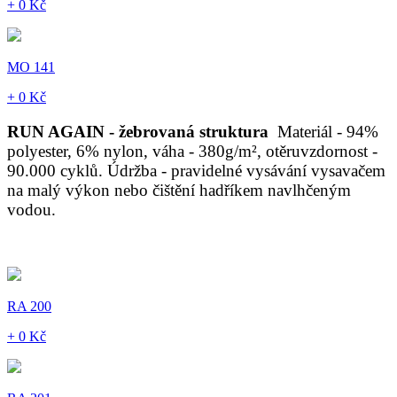
+ 0 Kč
MO 141
+ 0 Kč
RUN AGAIN - žebrovaná struktura
Materiál - 94%
polyester, 6% nylon, váha - 380g/m², otěruvzdornost -
90.000 cyklů. Údržba - pravidelné vysávání vysavačem
na malý výkon nebo čištění hadříkem navlhčeným
vodou.
RA 200
+ 0 Kč