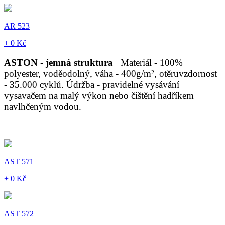
AR 523
+ 0 Kč
ASTON - jemná struktura
Materiál - 100%
polyester, voděodolný, váha - 400g/m², otěruvzdornost
- 35.000 cyklů. Údržba - pravidelné vysávání
vysavačem na malý výkon nebo čištění hadříkem
navlhčeným vodou.
AST 571
+ 0 Kč
AST 572