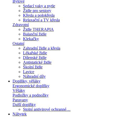
Bytové
Sedací vaky a pytle
Židle pro seniory
Křesla a polokřesla
Relaxační a TV křesla
Zdravotní
Židle THERAPIA
Balanční židle
Klekačky
Ostatní
Zahradní židle a křesla
Lékařské židle
Dílenské židle
Antistatické židle
Školní židle
Lavice
Náhradní díly
Doplňky, věšáky
Ergonomické doplňky
Věšáky
Podložky a podnožky
Paravany
Další doplňky
Stolní antivirové ochranné…
Nábytek