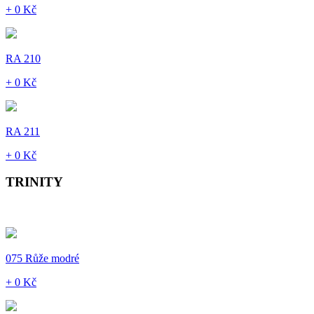
+ 0 Kč
RA 210
+ 0 Kč
RA 211
+ 0 Kč
TRINITY
075 Růže modré
+ 0 Kč