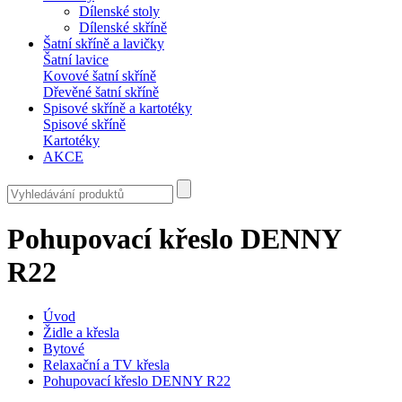
Dílenské stoly
Dílenské skříně
Šatní skříně a lavičky
Šatní lavice
Kovové šatní skříně
Dřevěné šatní skříně
Spisové skříně a kartotéky
Spisové skříně
Kartotéky
AKCE
Pohupovací křeslo DENNY
R22
Úvod
Židle a křesla
Bytové
Relaxační a TV křesla
Pohupovací křeslo DENNY R22