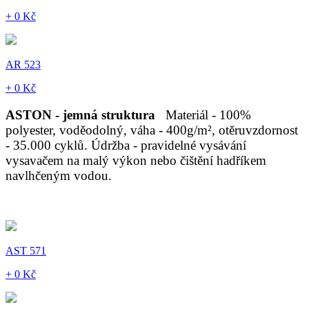
+ 0 Kč
AR 523
+ 0 Kč
ASTON - jemná struktura
Materiál - 100%
polyester, voděodolný, váha - 400g/m², otěruvzdornost
- 35.000 cyklů. Údržba - pravidelné vysávání
vysavačem na malý výkon nebo čištění hadříkem
navlhčeným vodou.
AST 571
+ 0 Kč