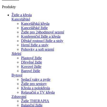
Produkty
Židle a křesla
Kancelářské
Kancelářská křesla
Kancelářské židle
Židle pro 24hodinové sezení
Konferenční židle a křesla
Dětské rostoucí židle a stoly
Herní židle a stoly
Pohovky a soft sezení
Jídelní
Plastové židle
Dřevěné židle
Kovové židle
Barové židle
Bytové
Sedací vaky a pytle
Židle pro seniory
Křesla a polokřesla
Relaxační a TV křesla
Zdravotní
Židle THERAPIA
Balanční židle