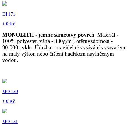
DI 171
+ 0 Kč
MONOLITH - jemně sametový povrch
Materiál -
100% polyester, váha - 330g/m², otěruvzdornost -
90.000 cyklů. Údržba - pravidelné vysávání vysavačem
na malý výkon nebo čištění hadříkem navlhčeným
vodou.
MO 130
+ 0 Kč
MO 131