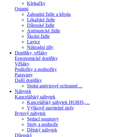
Klekačky
Ostatní
Zahradní židle a křesla
Lékařské židle
Dílenské židle
Antistatické židle
Školní židle
Lavice
Náhradní díly
Doplňky, věšáky
Ergonomické doplňky
Věšáky
Podložky a podnožky
Paravany
Další doplňky
Stolní antivirové ochranné…
Nábytek
Kancelářský nábytek
Kancelářský nábytek HOBIS,…
Výškově stavitelné stoly
Bytový nábytek
Sedací soupravy
Stoly a podnože
Dětský nábytek
Dílenský