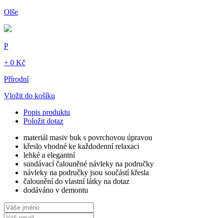
Olše
P
+ 0 Kč
Přírodní
Vložit do košíku
Popis produktu
Položit dotaz
materiál masiv buk s povrchovou úpravou
křeslo vhodné ke každodenní relaxaci
lehké a elegantní
sundávací čalouněné návleky na područky
návleky na područky jsou součástí křesla
čalounění do vlastní látky na dotaz
dodáváno v demontu