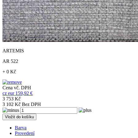
ARTEMIS
AR 522
+ 0 Kč
Cena vč. DPH
cz
eur
159,92 €
3 753 Kč
3 102 Kč Bez DPH
Vložit do košíku
Barva
Provedení