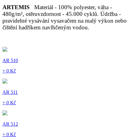
ARTEMIS
Materiál - 100% polyester, váha -
480g/m², otěruvzdornost - 45.000 cyklů. Údržba -
pravidelné vysávání vysavačem na malý výkon nebo
čištění hadříkem navlhčeným vodou.
AR 510
+ 0 Kč
AR 511
+ 0 Kč
AR 512
+ 0 Kč