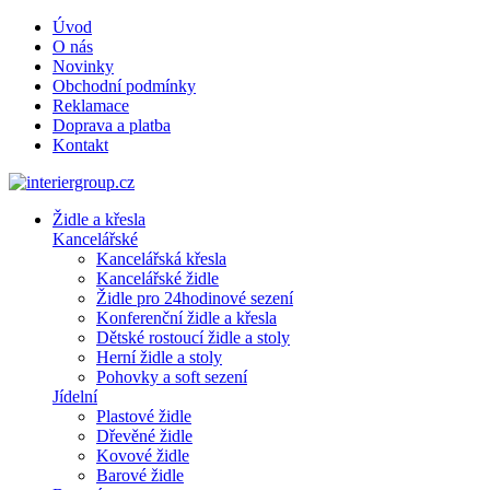
Úvod
O nás
Novinky
Obchodní podmínky
Reklamace
Doprava a platba
Kontakt
Židle a křesla
Kancelářské
Kancelářská křesla
Kancelářské židle
Židle pro 24hodinové sezení
Konferenční židle a křesla
Dětské rostoucí židle a stoly
Herní židle a stoly
Pohovky a soft sezení
Jídelní
Plastové židle
Dřevěné židle
Kovové židle
Barové židle