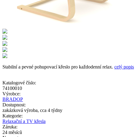
Stabilní a pevné pohupovací křeslo pro každodenní relax.
celý popis
Katalogové číslo:
74100010
Výrobce:
BRADOP
Dostupnost:
zakázková výroba, cca 4 týdny
Kategorie:
Relaxační a TV křesla
Záruka:
24 měsíců