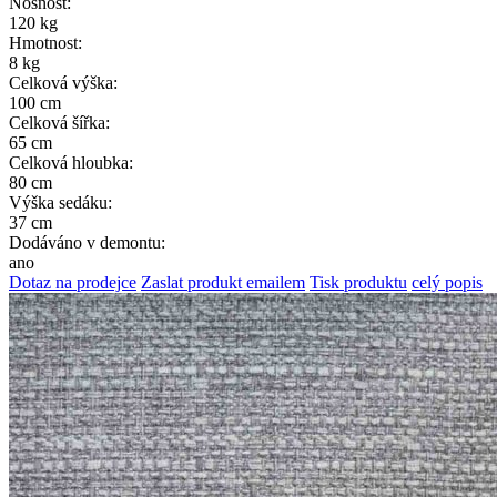
Nosnost:
120 kg
Hmotnost:
8 kg
Celková výška:
100 cm
Celková šířka:
65 cm
Celková hloubka:
80 cm
Výška sedáku:
37 cm
Dodáváno v demontu:
ano
Dotaz na prodejce
Zaslat produkt emailem
Tisk produktu
celý popis