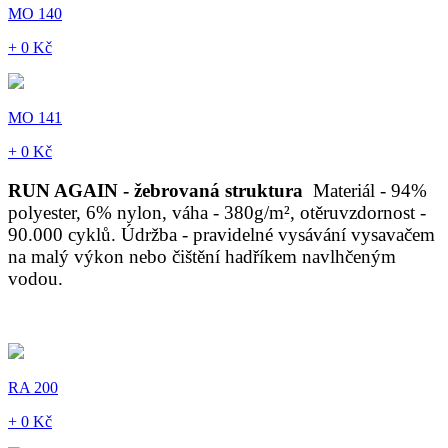
MO 140
+ 0 Kč
MO 141
+ 0 Kč
RUN AGAIN - žebrovaná struktura
Materiál - 94%
polyester, 6% nylon, váha - 380g/m², otěruvzdornost -
90.000 cyklů. Údržba - pravidelné vysávání vysavačem
na malý výkon nebo čištění hadříkem navlhčeným
vodou.
RA 200
+ 0 Kč