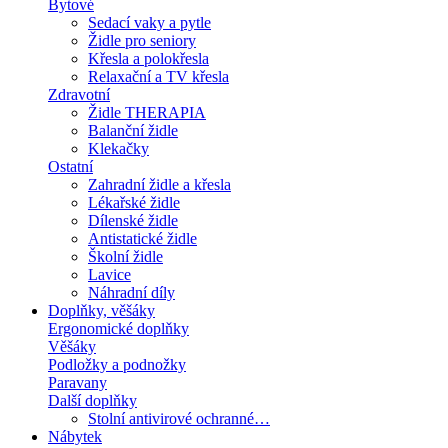
Bytové
Sedací vaky a pytle
Židle pro seniory
Křesla a polokřesla
Relaxační a TV křesla
Zdravotní
Židle THERAPIA
Balanční židle
Klekačky
Ostatní
Zahradní židle a křesla
Lékařské židle
Dílenské židle
Antistatické židle
Školní židle
Lavice
Náhradní díly
Doplňky, věšáky
Ergonomické doplňky
Věšáky
Podložky a podnožky
Paravany
Další doplňky
Stolní antivirové ochranné…
Nábytek