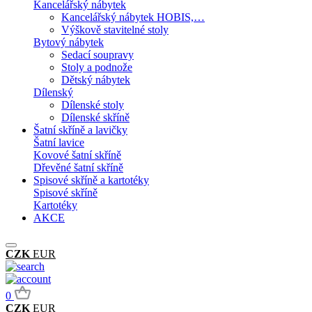
Kancelářský nábytek
Kancelářský nábytek HOBIS,…
Výškově stavitelné stoly
Bytový nábytek
Sedací soupravy
Stoly a podnože
Dětský nábytek
Dílenský
Dílenské stoly
Dílenské skříně
Šatní skříně a lavičky
Šatní lavice
Kovové šatní skříně
Dřevěné šatní skříně
Spisové skříně a kartotéky
Spisové skříně
Kartotéky
AKCE
CZK
EUR
0
CZK
EUR