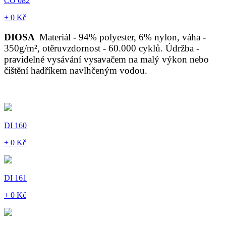
CO 082
+ 0 Kč
DIOSA
Materiál - 94% polyester, 6% nylon, váha -
350g/m², otěruvzdornost - 60.000 cyklů. Údržba -
pravidelné vysávání vysavačem na malý výkon nebo
čištění hadříkem navlhčeným vodou.
DI 160
+ 0 Kč
DI 161
+ 0 Kč