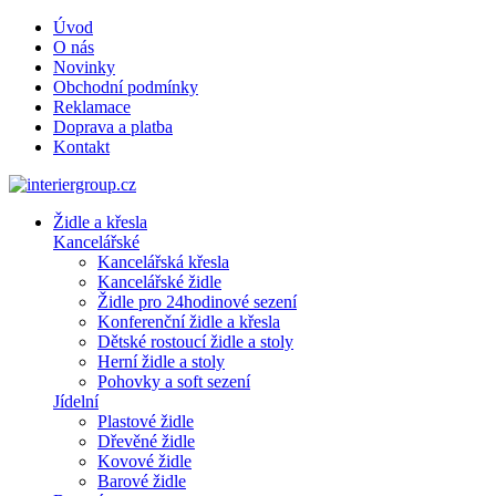
Úvod
O nás
Novinky
Obchodní podmínky
Reklamace
Doprava a platba
Kontakt
Židle a křesla
Kancelářské
Kancelářská křesla
Kancelářské židle
Židle pro 24hodinové sezení
Konferenční židle a křesla
Dětské rostoucí židle a stoly
Herní židle a stoly
Pohovky a soft sezení
Jídelní
Plastové židle
Dřevěné židle
Kovové židle
Barové židle