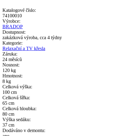
Katalogové číslo:
74100010
Výrobce:
BRADOP
Dostupnost:
zakázková výroba, cca 4 týdny
Kategorie:
Relaxační a TV křesla
Záruka:
24 měsíců
Nosnost:
120 kg
Hmotnost:
8 kg
Celková výška:
100 cm
Celková šířka:
65 cm
Celková hloubka:
80 cm
Výška sedáku:
37 cm
Dodáváno v demontu:
ano