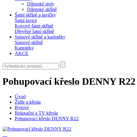
Dílenské stoly
Dílenské skříně
Šatní skříně a lavičky
Šatní lavice
Kovové šatní skříně
Dřevěné šatní skříně
Spisové skříně a kartotéky
Spisové skříně
Kartotéky
AKCE
Pohupovací křeslo DENNY R22
Úvod
Židle a křesla
Bytové
Relaxační a TV křesla
Pohupovací křeslo DENNY R22