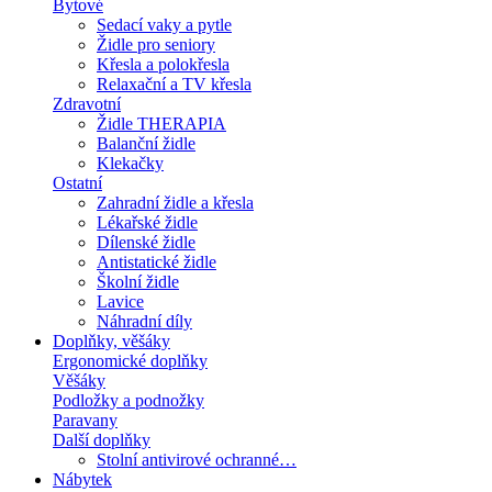
Bytové
Sedací vaky a pytle
Židle pro seniory
Křesla a polokřesla
Relaxační a TV křesla
Zdravotní
Židle THERAPIA
Balanční židle
Klekačky
Ostatní
Zahradní židle a křesla
Lékařské židle
Dílenské židle
Antistatické židle
Školní židle
Lavice
Náhradní díly
Doplňky, věšáky
Ergonomické doplňky
Věšáky
Podložky a podnožky
Paravany
Další doplňky
Stolní antivirové ochranné…
Nábytek