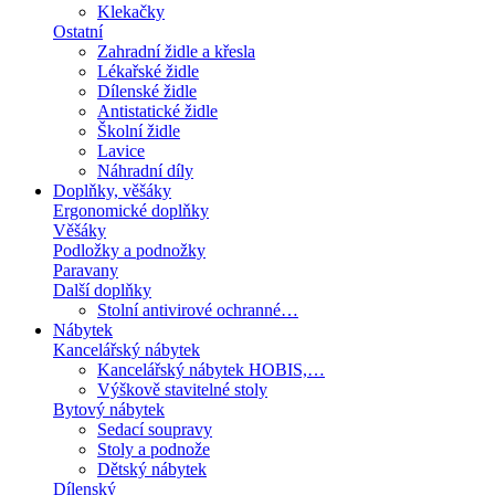
Klekačky
Ostatní
Zahradní židle a křesla
Lékařské židle
Dílenské židle
Antistatické židle
Školní židle
Lavice
Náhradní díly
Doplňky, věšáky
Ergonomické doplňky
Věšáky
Podložky a podnožky
Paravany
Další doplňky
Stolní antivirové ochranné…
Nábytek
Kancelářský nábytek
Kancelářský nábytek HOBIS,…
Výškově stavitelné stoly
Bytový nábytek
Sedací soupravy
Stoly a podnože
Dětský nábytek
Dílenský