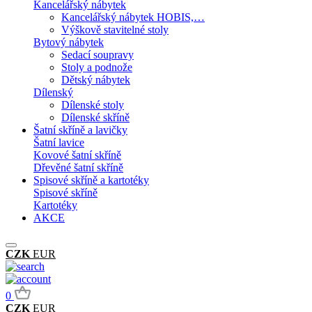
Kancelářský nábytek
Kancelářský nábytek HOBIS,…
Výškově stavitelné stoly
Bytový nábytek
Sedací soupravy
Stoly a podnože
Dětský nábytek
Dílenský
Dílenské stoly
Dílenské skříně
Šatní skříně a lavičky
Šatní lavice
Kovové šatní skříně
Dřevěné šatní skříně
Spisové skříně a kartotéky
Spisové skříně
Kartotéky
AKCE
CZK
EUR
0
CZK
EUR