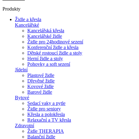
Produkty
Židle a křesla
Kancelářské
Kancelářská křesla
Kancelářské židle
Židle pro 24hodinové sezení
Konferenční židle a křesla
Dětské rostoucí židle a stoly
Herní židle a stoly
Pohovky a soft sezení
Jídelní
Plastové židle
Dřevěné židle
Kovové židle
Barové židle
Bytové
Sedací vaky a pytle
Židle pro seniory
Křesla a polokřesla
Relaxační a TV křesla
Zdravotní
Židle THERAPIA
Balanční židle