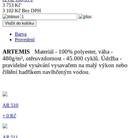
3 753 Kč
3 102 Kč Bez DPH
Vložit do košíku
Barva
Provedení
ARTEMIS
Materiál - 100% polyester, váha -
480g/m², otěruvzdornost - 45.000 cyklů. Údržba -
pravidelné vysávání vysavačem na malý výkon nebo
čištění hadříkem navlhčeným vodou.
AR 510
+ 0 Kč
AR 511