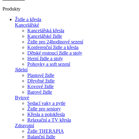
Produkty
Židle a křesla
Kancelářské
Kancelářská křesla
Kancelářské židle
Židle pro 24hodinové sezení
Konferenční židle a křesla
Dětské rostoucí židle a stoly
Herní židle a stoly
Pohovky a soft sezení
Jídelní
Plastové židle
Dřevěné židle
Kovové židle
Barové židle
Bytové
Sedací vaky a pytle
Židle pro seniory
Křesla a polokřesla
Relaxační a TV křesla
Zdravotní
Židle THERAPIA
Balanční židle