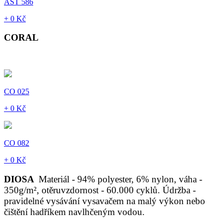
AST 586
+ 0 Kč
CORAL
CO 025
+ 0 Kč
CO 082
+ 0 Kč
DIOSA
Materiál - 94% polyester, 6% nylon, váha -
350g/m², otěruvzdornost - 60.000 cyklů. Údržba -
pravidelné vysávání vysavačem na malý výkon nebo
čištění hadříkem navlhčeným vodou.