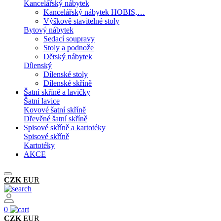
Kancelářský nábytek
Kancelářský nábytek HOBIS,…
Výškově stavitelné stoly
Bytový nábytek
Sedací soupravy
Stoly a podnože
Dětský nábytek
Dílenský
Dílenské stoly
Dílenské skříně
Šatní skříně a lavičky
Šatní lavice
Kovové šatní skříně
Dřevěné šatní skříně
Spisové skříně a kartotéky
Spisové skříně
Kartotéky
AKCE
CZK
EUR
0
CZK
EUR