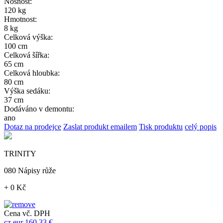
Nosnost:
120 kg
Hmotnost:
8 kg
Celková výška:
100 cm
Celková šířka:
65 cm
Celková hloubka:
80 cm
Výška sedáku:
37 cm
Dodáváno v demontu:
ano
Dotaz na prodejce
Zaslat produkt emailem
Tisk produktu
celý popis
TRINITY
080 Nápisy růže
+ 0 Kč
Cena vč. DPH
cz
eur
160,33 €