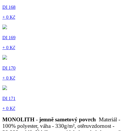
DI 168
+ 0 Kč
DI 169
+ 0 Kč
DI 170
+ 0 Kč
DI 171
+ 0 Kč
MONOLITH - jemně sametový povrch
Materiál -
100% polyester, váha - 330g/m², otěruvzdornost -