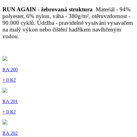
RUN AGAIN - žebrovaná struktura
Materiál - 94%
polyester, 6% nylon, váha - 380g/m², otěruvzdornost -
90.000 cyklů. Údržba - pravidelné vysávání vysavačem
na malý výkon nebo čištění hadříkem navlhčeným
vodou.
RA 200
+ 0 Kč
RA 201
+ 0 Kč
RA 202