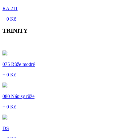
RA 211
+ 0 Kč
TRINITY
075 Růže modré
+ 0 Kč
080 Nápisy růže
+ 0 Kč
DS