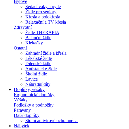
Bytové
Sedací vaky a pytle
Židle pro seniory
Křesla a polokřesla
Relaxační a TV křesla
Zdravotní
Židle THERAPIA
Balanční židle
Klekačky
Ostatní
Zahradní židle a křesla
Lékařské židle
Dílenské židle
Antistatické židle
Školní židle
Lavice
Náhradní díly
Doplňky, věšáky
Ergonomické doplňky
Věšáky
Podložky a podnožky
Paravany
Další doplňky
Stolní antivirové ochranné…
Nábytek