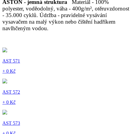
ASTON - jemná struktura
Materiál - 100%
polyester, voděodolný, váha - 400g/m², otěruvzdornost
- 35.000 cyklů. Údržba - pravidelné vysávání
vysavačem na malý výkon nebo čištění hadříkem
navlhčeným vodou.
AST 571
+ 0 Kč
AST 572
+ 0 Kč
AST 573
+ 0 Kč