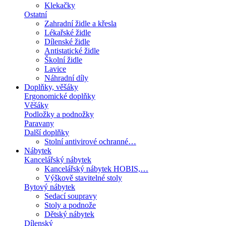
Klekačky
Ostatní
Zahradní židle a křesla
Lékařské židle
Dílenské židle
Antistatické židle
Školní židle
Lavice
Náhradní díly
Doplňky, věšáky
Ergonomické doplňky
Věšáky
Podložky a podnožky
Paravany
Další doplňky
Stolní antivirové ochranné…
Nábytek
Kancelářský nábytek
Kancelářský nábytek HOBIS,…
Výškově stavitelné stoly
Bytový nábytek
Sedací soupravy
Stoly a podnože
Dětský nábytek
Dílenský