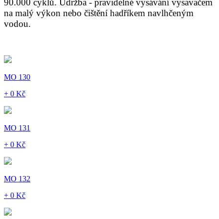
90.000 cyklů. Údržba - pravidelné vysávání vysavačem
na malý výkon nebo čištění hadříkem navlhčeným
vodou.
MO 130
+ 0 Kč
MO 131
+ 0 Kč
MO 132
+ 0 Kč