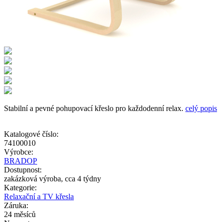
Stabilní a pevné pohupovací křeslo pro každodenní relax.
celý popis
Katalogové číslo:
74100010
Výrobce:
BRADOP
Dostupnost:
zakázková výroba, cca 4 týdny
Kategorie:
Relaxační a TV křesla
Záruka:
24 měsíců