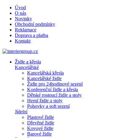
Úvod
O nás
Novinky
Obchodní podmínky
Reklamace
Doprava a platba
Kontakt
Židle a křesla
Kancelářské
Kancelářská křesla
Kancelářské židle
Židle pro 24hodinové sezení
Konferenční židle a křesla
Dětské rostoucí židle a stoly
Herní židle a stoly
Pohovky a soft sezení
Jídelní
Plastové židle
Dřevěné židle
Kovové židle
Barové židle