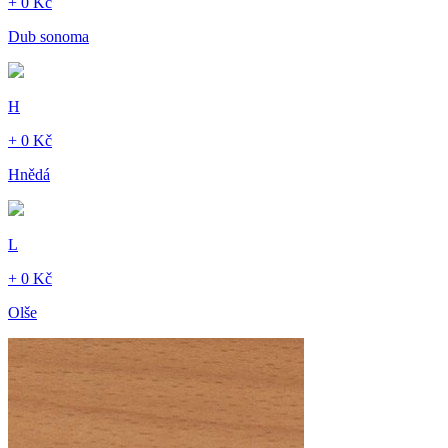
+ 0 Kč
Dub sonoma
H
+ 0 Kč
Hnědá
L
+ 0 Kč
Olše