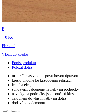
P
+ 0 Kč
Přírodní
Vložit do košíku
Popis produktu
Položit dotaz
materiál masiv buk s povrchovou úpravou
křeslo vhodné ke každodenní relaxaci
lehké a elegantní
sundávací čalouněné návleky na područky
návleky na područky jsou součástí křesla
čalounění do vlastní látky na dotaz
dodáváno v demontu