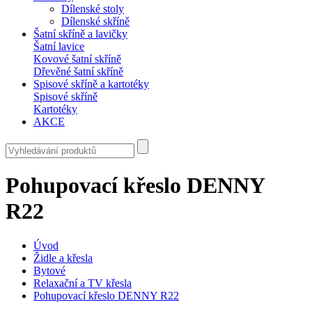
Dílenské stoly
Dílenské skříně
Šatní skříně a lavičky
Šatní lavice
Kovové šatní skříně
Dřevěné šatní skříně
Spisové skříně a kartotéky
Spisové skříně
Kartotéky
AKCE
Pohupovací křeslo DENNY
R22
Úvod
Židle a křesla
Bytové
Relaxační a TV křesla
Pohupovací křeslo DENNY R22