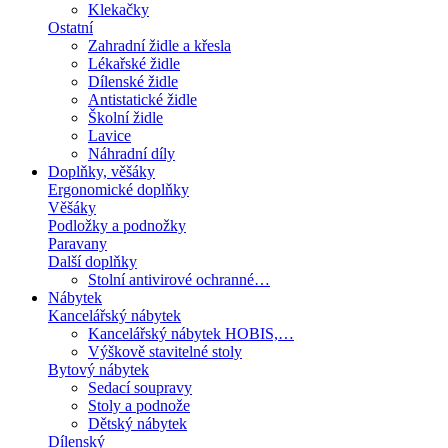
Klekačky
Ostatní
Zahradní židle a křesla
Lékařské židle
Dílenské židle
Antistatické židle
Školní židle
Lavice
Náhradní díly
Doplňky, věšáky
Ergonomické doplňky
Věšáky
Podložky a podnožky
Paravany
Další doplňky
Stolní antivirové ochranné…
Nábytek
Kancelářský nábytek
Kancelářský nábytek HOBIS,…
Výškově stavitelné stoly
Bytový nábytek
Sedací soupravy
Stoly a podnože
Dětský nábytek
Dílenský