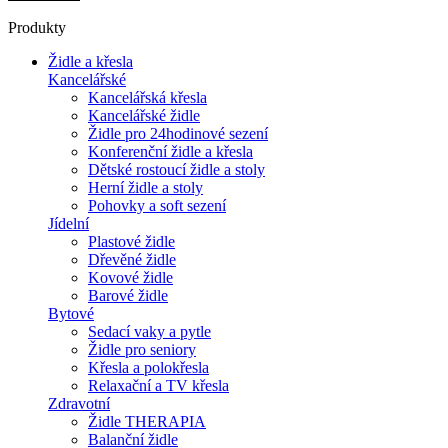
Produkty
Židle a křesla
Kancelářské
Kancelářská křesla
Kancelářské židle
Židle pro 24hodinové sezení
Konferenční židle a křesla
Dětské rostoucí židle a stoly
Herní židle a stoly
Pohovky a soft sezení
Jídelní
Plastové židle
Dřevěné židle
Kovové židle
Barové židle
Bytové
Sedací vaky a pytle
Židle pro seniory
Křesla a polokřesla
Relaxační a TV křesla
Zdravotní
Židle THERAPIA
Balanční židle