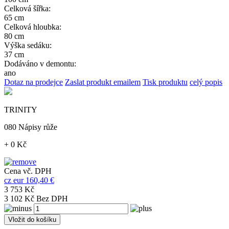
Celková šířka:
65 cm
Celková hloubka:
80 cm
Výška sedáku:
37 cm
Dodáváno v demontu:
ano
Dotaz na prodejce
Zaslat produkt emailem
Tisk produktu
celý popis
TRINITY
080 Nápisy růže
+ 0 Kč
Cena vč. DPH
cz
eur
160,40 €
3 753 Kč
3 102 Kč Bez DPH
Vložit do košíku