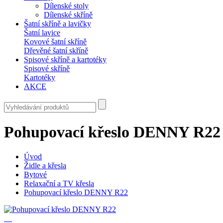
Dílenské stoly
Dílenské skříně
Šatní skříně a lavičky
Šatní lavice
Kovové šatní skříně
Dřevěné šatní skříně
Spisové skříně a kartotéky
Spisové skříně
Kartotéky
AKCE
Pohupovací křeslo DENNY R22
Úvod
Židle a křesla
Bytové
Relaxační a TV křesla
Pohupovací křeslo DENNY R22