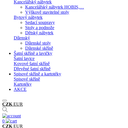
Kancelářský nábytek
Kancelářský nábytek HOBIS,…
Výškově stavitelné stoly
Bytový nábytek
Sedací soupravy
Stoly a podnože
Dětský nábytek
Dílenský
Dílenské stoly
Dílenské skříně
Šatní skříně a lavičky
Šatní lavice
Kovové šatní skříně
Dřevěné šatní skříně
Spisové skříně a kartotéky
Spisové skříně
Kartotéky
AKCE
CZK
EUR
0
CZK
EUR