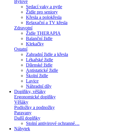
Bytové
Sedací vaky a pytle
Židle pro seniory
Křesla a polokřesla
Relaxační a TV křesla
Zdravotní
Židle THERAPIA
Balanční židle
Klekačky
Ostatní
Zahradní židle a křesla
Lékařské židle
Dílenské židle
Antistatické židle
Školní židle
Lavice
Náhradní díly
Doplňky, věšáky
Ergonomické doplňky
Věšáky
Podložky a podnožky
Paravany
Další doplňky
Stolní antivirové ochranné…
Nábytek