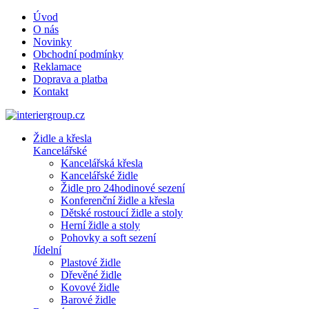
Úvod
O nás
Novinky
Obchodní podmínky
Reklamace
Doprava a platba
Kontakt
Židle a křesla
Kancelářské
Kancelářská křesla
Kancelářské židle
Židle pro 24hodinové sezení
Konferenční židle a křesla
Dětské rostoucí židle a stoly
Herní židle a stoly
Pohovky a soft sezení
Jídelní
Plastové židle
Dřevěné židle
Kovové židle
Barové židle