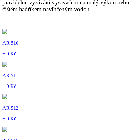
pravidelné vysávání vysavačem na malý výkon nebo
čištění hadříkem navlhčeným vodou.
AR 510
+ 0 Kč
AR 511
+ 0 Kč
AR 512
+ 0 Kč