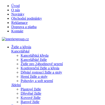
Úvod
O nás
Novinky
Obchodní podmínky
Reklamace
Doprava a platba
Kontakt
Židle a křesla
Kancelářské
Kancelářská křesla
Kancelářské židle
Židle pro 24hodinové sezení
Konferenční židle a křesla
Dětské rostoucí židle a stoly
Herní židle a stoly
Pohovky a soft sezení
Jídelní
Plastové židle
Dřevěné židle
Kovové židle
Barové židle