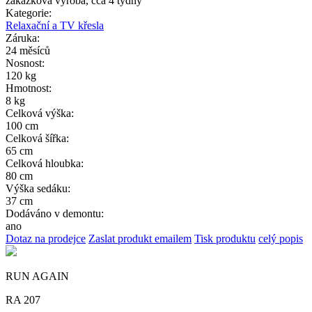
zakázková výroba, cca 4 týdny
Kategorie:
Relaxační a TV křesla
Záruka:
24 měsíců
Nosnost:
120 kg
Hmotnost:
8 kg
Celková výška:
100 cm
Celková šířka:
65 cm
Celková hloubka:
80 cm
Výška sedáku:
37 cm
Dodáváno v demontu:
ano
Dotaz na prodejce
Zaslat produkt emailem
Tisk produktu
celý popis
RUN AGAIN
RA 207