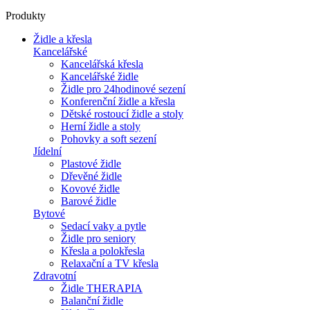
Produkty
Židle a křesla
Kancelářské
Kancelářská křesla
Kancelářské židle
Židle pro 24hodinové sezení
Konferenční židle a křesla
Dětské rostoucí židle a stoly
Herní židle a stoly
Pohovky a soft sezení
Jídelní
Plastové židle
Dřevěné židle
Kovové židle
Barové židle
Bytové
Sedací vaky a pytle
Židle pro seniory
Křesla a polokřesla
Relaxační a TV křesla
Zdravotní
Židle THERAPIA
Balanční židle