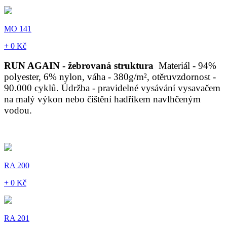
MO 141
+ 0 Kč
RUN AGAIN - žebrovaná struktura
Materiál - 94%
polyester, 6% nylon, váha - 380g/m², otěruvzdornost -
90.000 cyklů. Údržba - pravidelné vysávání vysavačem
na malý výkon nebo čištění hadříkem navlhčeným
vodou.
RA 200
+ 0 Kč
RA 201