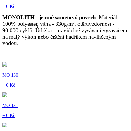
+ 0 Kč
MONOLITH - jemně sametový povrch
Materiál -
100% polyester, váha - 330g/m², otěruvzdornost -
90.000 cyklů. Údržba - pravidelné vysávání vysavačem
na malý výkon nebo čištění hadříkem navlhčeným
vodou.
MO 130
+ 0 Kč
MO 131
+ 0 Kč