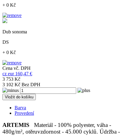
+ 0 Kč
Dub sonoma
DS
+ 0 Kč
Cena vč. DPH
cz
eur
160,47 €
3 753 Kč
3 102 Kč Bez DPH
Vložit do košíku
Barva
Provedení
ARTEMIS
Materiál - 100% polyester, váha -
480g/m², otěruvzdornost - 45.000 cyklů. Údržba -