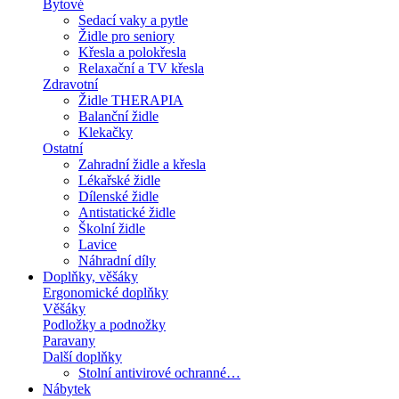
Bytové
Sedací vaky a pytle
Židle pro seniory
Křesla a polokřesla
Relaxační a TV křesla
Zdravotní
Židle THERAPIA
Balanční židle
Klekačky
Ostatní
Zahradní židle a křesla
Lékařské židle
Dílenské židle
Antistatické židle
Školní židle
Lavice
Náhradní díly
Doplňky, věšáky
Ergonomické doplňky
Věšáky
Podložky a podnožky
Paravany
Další doplňky
Stolní antivirové ochranné…
Nábytek