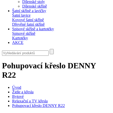
Dílenské stoly
Dílenské skříně
Šatní skříně a lavičky
Šatní lavice
Kovové šatní skříně
Dřevěné šatní skříně
Spisové skříně a kartotéky
Spisové skříně
Kartotéky
AKCE
Pohupovací křeslo DENNY
R22
Úvod
Židle a křesla
Bytové
Relaxační a TV křesla
Pohupovací křeslo DENNY R22