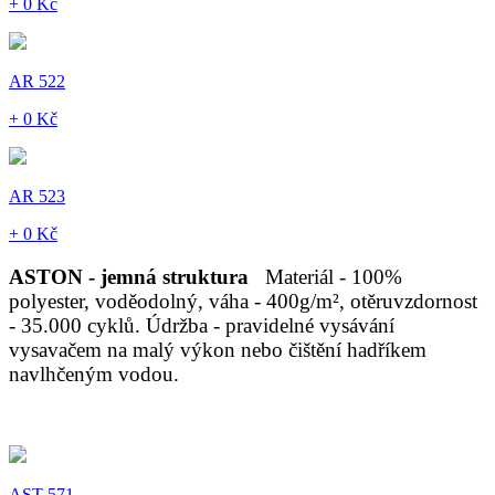
+ 0 Kč
AR 522
+ 0 Kč
AR 523
+ 0 Kč
ASTON - jemná struktura
Materiál - 100%
polyester, voděodolný, váha - 400g/m², otěruvzdornost
- 35.000 cyklů. Údržba - pravidelné vysávání
vysavačem na malý výkon nebo čištění hadříkem
navlhčeným vodou.
AST 571