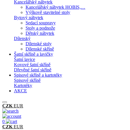
Kancelářský nábytek
Kancelářský nábytek HOBIS,…
Výškově stavitelné stoly
Bytový nábytek
Sedací soupravy
Stoly a podnože
Dětský nábytek
Dílenský
Dílenské stoly
Dílenské skříně
Šatní skříně a lavičky
Šatní lavice
Kovové šatní skříně
Dřevěné šatní skříně
Spisové skříně a kartotéky
Spisové skříně
Kartotéky
AKCE
CZK
EUR
0
CZK
EUR