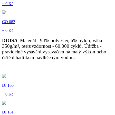
+ 0 Kč
CO 082
+ 0 Kč
DIOSA
Materiál - 94% polyester, 6% nylon, váha -
350g/m², otěruvzdornost - 60.000 cyklů. Údržba -
pravidelné vysávání vysavačem na malý výkon nebo
čištění hadříkem navlhčeným vodou.
DI 160
+ 0 Kč
DI 161