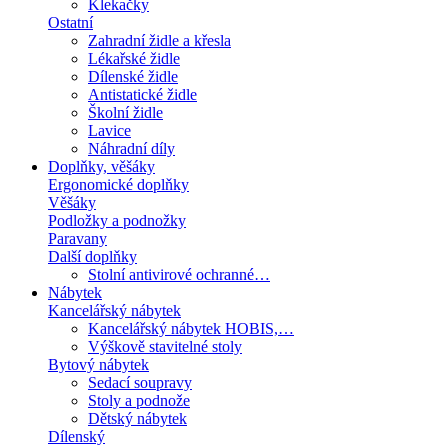
Klekačky
Ostatní
Zahradní židle a křesla
Lékařské židle
Dílenské židle
Antistatické židle
Školní židle
Lavice
Náhradní díly
Doplňky, věšáky
Ergonomické doplňky
Věšáky
Podložky a podnožky
Paravany
Další doplňky
Stolní antivirové ochranné…
Nábytek
Kancelářský nábytek
Kancelářský nábytek HOBIS,…
Výškově stavitelné stoly
Bytový nábytek
Sedací soupravy
Stoly a podnože
Dětský nábytek
Dílenský