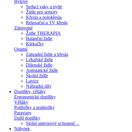
Bytové
Sedací vaky a pytle
Židle pro seniory
Křesla a polokřesla
Relaxační a TV křesla
Zdravotní
Židle THERAPIA
Balanční židle
Klekačky
Ostatní
Zahradní židle a křesla
Lékařské židle
Dílenské židle
Antistatické židle
Školní židle
Lavice
Náhradní díly
Doplňky, věšáky
Ergonomické doplňky
Věšáky
Podložky a podnožky
Paravany
Další doplňky
Stolní antivirové ochranné…
Nábytek