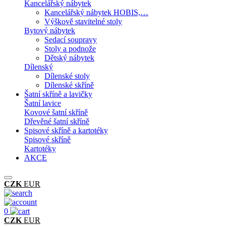
Kancelářský nábytek
Kancelářský nábytek HOBIS,…
Výškově stavitelné stoly
Bytový nábytek
Sedací soupravy
Stoly a podnože
Dětský nábytek
Dílenský
Dílenské stoly
Dílenské skříně
Šatní skříně a lavičky
Šatní lavice
Kovové šatní skříně
Dřevěné šatní skříně
Spisové skříně a kartotéky
Spisové skříně
Kartotéky
AKCE
CZK
EUR
0
CZK
EUR