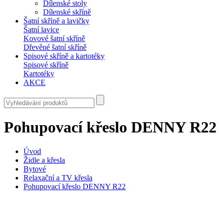
Dílenské stoly
Dílenské skříně
Šatní skříně a lavičky
Šatní lavice
Kovové šatní skříně
Dřevěné šatní skříně
Spisové skříně a kartotéky
Spisové skříně
Kartotéky
AKCE
Pohupovací křeslo DENNY R22
Úvod
Židle a křesla
Bytové
Relaxační a TV křesla
Pohupovací křeslo DENNY R22