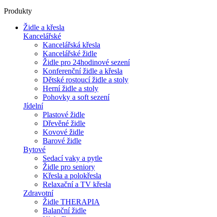
Produkty
Židle a křesla
Kancelářské
Kancelářská křesla
Kancelářské židle
Židle pro 24hodinové sezení
Konferenční židle a křesla
Dětské rostoucí židle a stoly
Herní židle a stoly
Pohovky a soft sezení
Jídelní
Plastové židle
Dřevěné židle
Kovové židle
Barové židle
Bytové
Sedací vaky a pytle
Židle pro seniory
Křesla a polokřesla
Relaxační a TV křesla
Zdravotní
Židle THERAPIA
Balanční židle