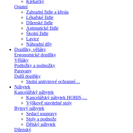
Klekačky
Ostatní
Zahradní židle a křesla
Lékařské židle
Dílenské židle
Antistatické židle
Školní židle
Lavice
Náhradní díly
Doplňky, věšáky
Ergonomické doplňky
Věšáky
Podložky a podnožky
Paravany
Další doplňky
Stolní antivirové ochranné…
Nábytek
Kancelářský nábytek
Kancelářský nábytek HOBIS,…
Výškově stavitelné stoly
Bytový nábytek
Sedací soupravy
Stoly a podnože
Dětský nábytek
Dílenský