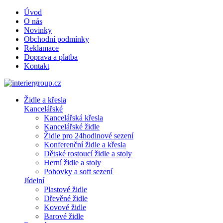
Úvod
O nás
Novinky
Obchodní podmínky
Reklamace
Doprava a platba
Kontakt
Židle a křesla
Kancelářské
Kancelářská křesla
Kancelářské židle
Židle pro 24hodinové sezení
Konferenční židle a křesla
Dětské rostoucí židle a stoly
Herní židle a stoly
Pohovky a soft sezení
Jídelní
Plastové židle
Dřevěné židle
Kovové židle
Barové židle