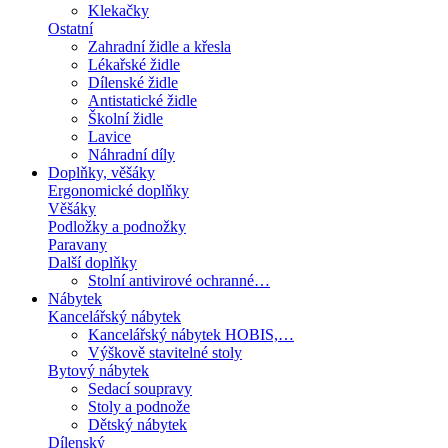
Klekačky
Ostatní
Zahradní židle a křesla
Lékařské židle
Dílenské židle
Antistatické židle
Školní židle
Lavice
Náhradní díly
Doplňky, věšáky
Ergonomické doplňky
Věšáky
Podložky a podnožky
Paravany
Další doplňky
Stolní antivirové ochranné…
Nábytek
Kancelářský nábytek
Kancelářský nábytek HOBIS,…
Výškově stavitelné stoly
Bytový nábytek
Sedací soupravy
Stoly a podnože
Dětský nábytek
Dílenský