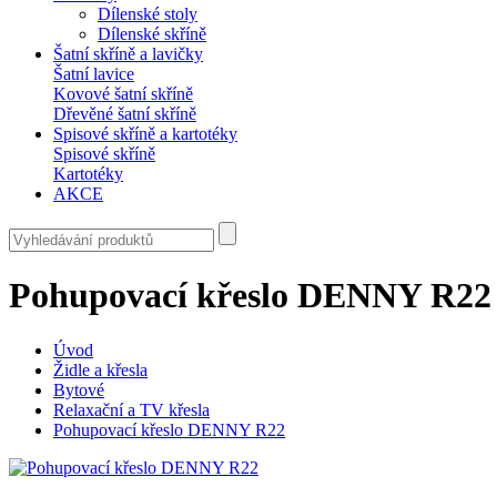
Dílenské stoly
Dílenské skříně
Šatní skříně a lavičky
Šatní lavice
Kovové šatní skříně
Dřevěné šatní skříně
Spisové skříně a kartotéky
Spisové skříně
Kartotéky
AKCE
Pohupovací křeslo DENNY R22
Úvod
Židle a křesla
Bytové
Relaxační a TV křesla
Pohupovací křeslo DENNY R22