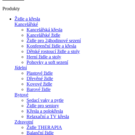
Produkty
Židle a křesla
Kancelářské
Kancelářská křesla
Kancelářské židle
Židle pro 24hodinové sezení
Konferenční židle a křesla
Dětské rostoucí židle a stoly
Herní židle a stoly
Pohovky a soft sezení
Jídelní
Plastové židle
Dřevěné židle
Kovové židle
Barové židle
Bytové
Sedací vaky a pytle
Židle pro seniory
Křesla a polokřesla
Relaxační a TV křesla
Zdravotní
Židle THERAPIA
Balanční židle