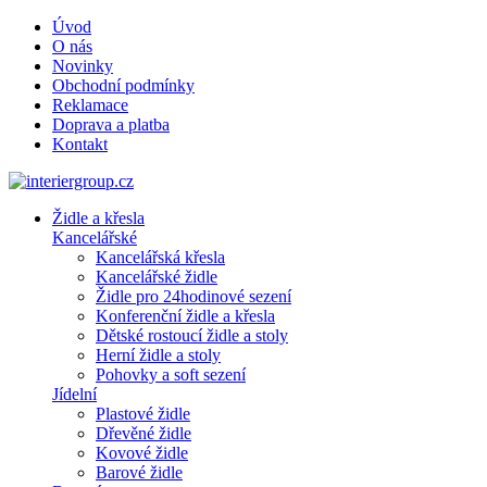
Úvod
O nás
Novinky
Obchodní podmínky
Reklamace
Doprava a platba
Kontakt
Židle a křesla
Kancelářské
Kancelářská křesla
Kancelářské židle
Židle pro 24hodinové sezení
Konferenční židle a křesla
Dětské rostoucí židle a stoly
Herní židle a stoly
Pohovky a soft sezení
Jídelní
Plastové židle
Dřevěné židle
Kovové židle
Barové židle