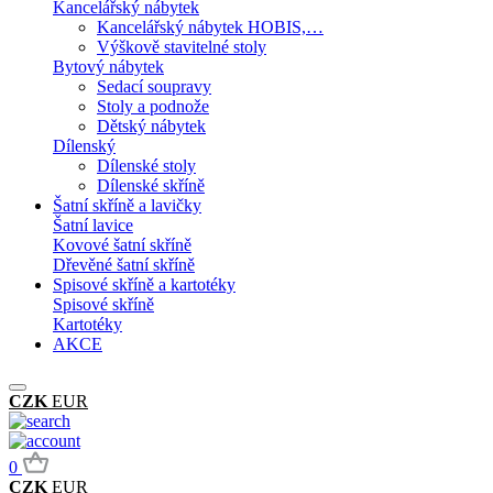
Kancelářský nábytek
Kancelářský nábytek HOBIS,…
Výškově stavitelné stoly
Bytový nábytek
Sedací soupravy
Stoly a podnože
Dětský nábytek
Dílenský
Dílenské stoly
Dílenské skříně
Šatní skříně a lavičky
Šatní lavice
Kovové šatní skříně
Dřevěné šatní skříně
Spisové skříně a kartotéky
Spisové skříně
Kartotéky
AKCE
CZK
EUR
0
CZK
EUR