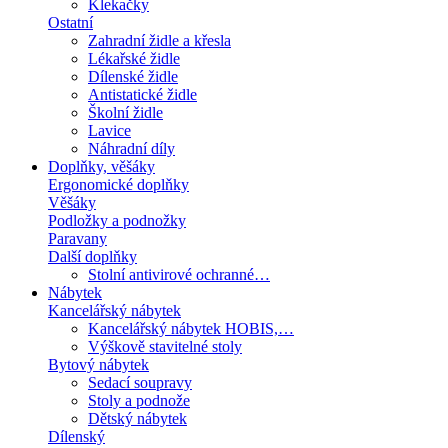
Klekačky
Ostatní
Zahradní židle a křesla
Lékařské židle
Dílenské židle
Antistatické židle
Školní židle
Lavice
Náhradní díly
Doplňky, věšáky
Ergonomické doplňky
Věšáky
Podložky a podnožky
Paravany
Další doplňky
Stolní antivirové ochranné…
Nábytek
Kancelářský nábytek
Kancelářský nábytek HOBIS,…
Výškově stavitelné stoly
Bytový nábytek
Sedací soupravy
Stoly a podnože
Dětský nábytek
Dílenský