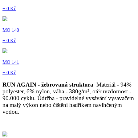
+ 0 Kč
MO 140
+ 0 Kč
MO 141
+ 0 Kč
RUN AGAIN - žebrovaná struktura
Materiál - 94%
polyester, 6% nylon, váha - 380g/m², otěruvzdornost -
90.000 cyklů. Údržba - pravidelné vysávání vysavačem
na malý výkon nebo čištění hadříkem navlhčeným
vodou.