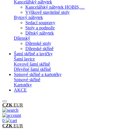
Kancelářský nábytek
Kancelářský nábytek HOBIS,…
Výškově stavitelné stoly
Bytový nábytek
Sedací soupravy
Stoly a podnože
Dětský nábytek
Dílenský
Dílenské stoly
Dílenské skříně
Šatní skříně a lavičky
Šatní lavice
Kovové šatní skříně
Dřevěné šatní skříně
Spisové skříně a kartotéky
Spisové skříně
Kartotéky
AKCE
CZK
EUR
0
CZK
EUR