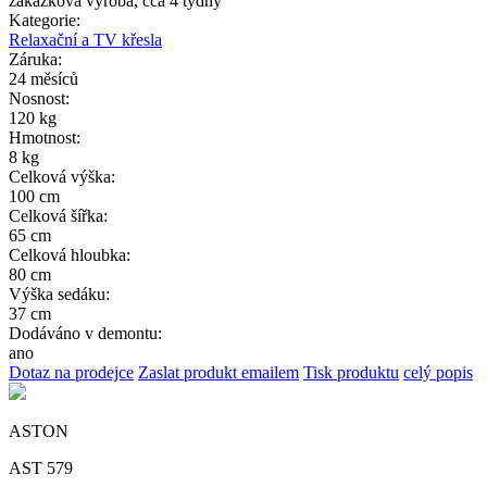
zakázková výroba, cca 4 týdny
Kategorie:
Relaxační a TV křesla
Záruka:
24 měsíců
Nosnost:
120 kg
Hmotnost:
8 kg
Celková výška:
100 cm
Celková šířka:
65 cm
Celková hloubka:
80 cm
Výška sedáku:
37 cm
Dodáváno v demontu:
ano
Dotaz na prodejce
Zaslat produkt emailem
Tisk produktu
celý popis
ASTON
AST 579