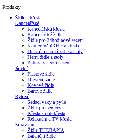
Produkty
Židle a křesla
Kancelářské
Kancelářská křesla
Kancelářské židle
Židle pro 24hodinové sezení
Konferenční židle a křesla
Dětské rostoucí židle a stoly
Herní židle a stoly
Pohovky a soft sezení
Jídelní
Plastové židle
Dřevěné židle
Kovové židle
Barové židle
Bytové
Sedací vaky a pytle
Židle pro seniory
Křesla a polokřesla
Relaxační a TV křesla
Zdravotní
Židle THERAPIA
Balanční židle