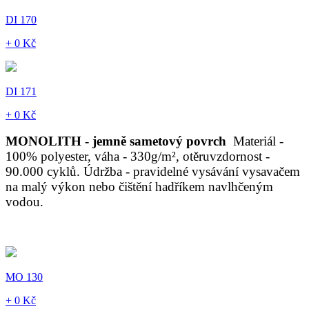
DI 170
+ 0 Kč
DI 171
+ 0 Kč
MONOLITH - jemně sametový povrch
Materiál -
100% polyester, váha - 330g/m², otěruvzdornost -
90.000 cyklů. Údržba - pravidelné vysávání vysavačem
na malý výkon nebo čištění hadříkem navlhčeným
vodou.
MO 130
+ 0 Kč