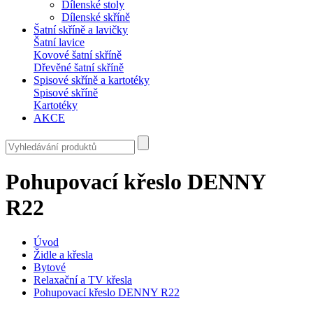
Dílenské stoly
Dílenské skříně
Šatní skříně a lavičky
Šatní lavice
Kovové šatní skříně
Dřevěné šatní skříně
Spisové skříně a kartotéky
Spisové skříně
Kartotéky
AKCE
Pohupovací křeslo DENNY
R22
Úvod
Židle a křesla
Bytové
Relaxační a TV křesla
Pohupovací křeslo DENNY R22