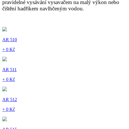
pravidelné vysávání vysavačem na malý výkon nebo
čištění hadříkem navlhčeným vodou.
AR 510
+ 0 Kč
AR 511
+ 0 Kč
AR 512
+ 0 Kč