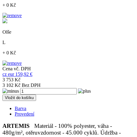
+ 0 Kč
Olše
L
+ 0 Kč
Cena vč. DPH
cz
eur
159,92 €
3 753 Kč
3 102 Kč Bez DPH
Vložit do košíku
Barva
Provedení
ARTEMIS
Materiál - 100% polyester, váha -
480g/m², otěruvzdornost - 45.000 cyklů. Údržba -