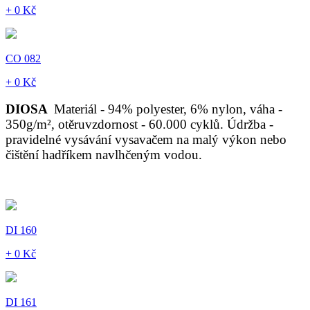
+ 0 Kč
CO 082
+ 0 Kč
DIOSA
Materiál - 94% polyester, 6% nylon, váha -
350g/m², otěruvzdornost - 60.000 cyklů. Údržba -
pravidelné vysávání vysavačem na malý výkon nebo
čištění hadříkem navlhčeným vodou.
DI 160
+ 0 Kč
DI 161