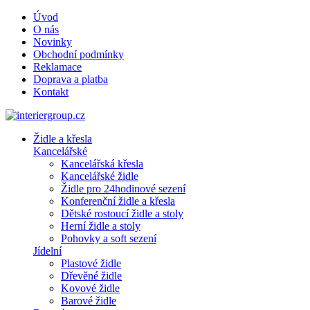
Úvod
O nás
Novinky
Obchodní podmínky
Reklamace
Doprava a platba
Kontakt
Židle a křesla
Kancelářské
Kancelářská křesla
Kancelářské židle
Židle pro 24hodinové sezení
Konferenční židle a křesla
Dětské rostoucí židle a stoly
Herní židle a stoly
Pohovky a soft sezení
Jídelní
Plastové židle
Dřevěné židle
Kovové židle
Barové židle