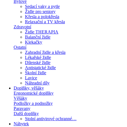
Bytové
Sedací vaky a pytle
Židle pro seniory
Křesla a polokřesla
Relaxační a TV křesla
Zdravotní
Židle THERAPIA
Balanční židle
Klekačky
Ostatní
Zahradní židle a křesla
Lékařské židle
Dílenské židle
Antistatické židle
Školní židle
Lavice
Náhradní díly
Doplňky, věšáky
Ergonomické doplňky
Věšáky
Podložky a podnožky
Paravany
Další doplňky
Stolní antivirové ochranné…
Nábytek