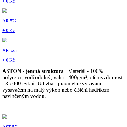
+ 0 Kč
AR 522
+ 0 Kč
AR 523
+ 0 Kč
ASTON - jemná struktura
Materiál - 100%
polyester, voděodolný, váha - 400g/m², otěruvzdornost
- 35.000 cyklů. Údržba - pravidelné vysávání
vysavačem na malý výkon nebo čištění hadříkem
navlhčeným vodou.
AST 571