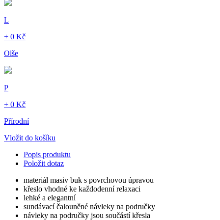
L
+ 0 Kč
Olše
P
+ 0 Kč
Přírodní
Vložit do košíku
Popis produktu
Položit dotaz
materiál masiv buk s povrchovou úpravou
křeslo vhodné ke každodenní relaxaci
lehké a elegantní
sundávací čalouněné návleky na područky
návleky na područky jsou součástí křesla