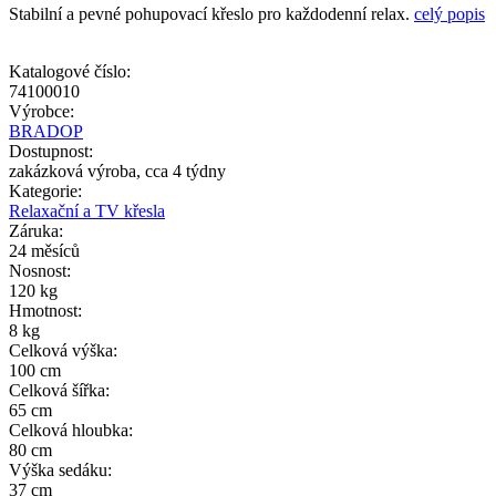
Stabilní a pevné pohupovací křeslo pro každodenní relax.
celý popis
Katalogové číslo:
74100010
Výrobce:
BRADOP
Dostupnost:
zakázková výroba, cca 4 týdny
Kategorie:
Relaxační a TV křesla
Záruka:
24 měsíců
Nosnost:
120 kg
Hmotnost:
8 kg
Celková výška:
100 cm
Celková šířka:
65 cm
Celková hloubka:
80 cm
Výška sedáku:
37 cm