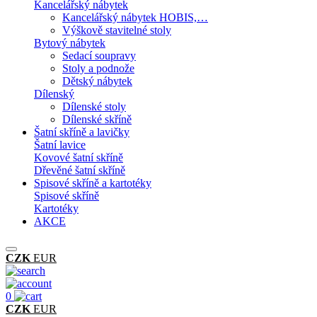
Kancelářský nábytek
Kancelářský nábytek HOBIS,…
Výškově stavitelné stoly
Bytový nábytek
Sedací soupravy
Stoly a podnože
Dětský nábytek
Dílenský
Dílenské stoly
Dílenské skříně
Šatní skříně a lavičky
Šatní lavice
Kovové šatní skříně
Dřevěné šatní skříně
Spisové skříně a kartotéky
Spisové skříně
Kartotéky
AKCE
CZK
EUR
0
CZK
EUR