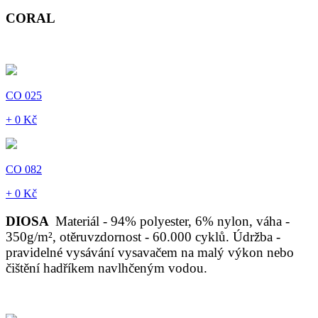
CORAL
CO 025
+ 0 Kč
CO 082
+ 0 Kč
DIOSA
Materiál - 94% polyester, 6% nylon, váha -
350g/m², otěruvzdornost - 60.000 cyklů. Údržba -
pravidelné vysávání vysavačem na malý výkon nebo
čištění hadříkem navlhčeným vodou.