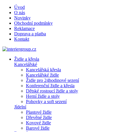
Úvod
O nás
Novinky
Obchodní podmínky
Reklamace
Doprava a platba
Kontakt
Židle a křesla
Kancelářské
Kancelářská křesla
Kancelářské židle
Židle pro 24hodinové sezení
Konferenční židle a křesla
Dětské rostoucí židle a stoly
Herní židle a stoly
Pohovky a soft sezení
Jídelní
Plastové židle
Dřevěné židle
Kovové židle
Barové židle