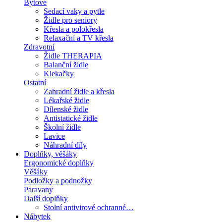
Bytové
Sedací vaky a pytle
Židle pro seniory
Křesla a polokřesla
Relaxační a TV křesla
Zdravotní
Židle THERAPIA
Balanční židle
Klekačky
Ostatní
Zahradní židle a křesla
Lékařské židle
Dílenské židle
Antistatické židle
Školní židle
Lavice
Náhradní díly
Doplňky, věšáky
Ergonomické doplňky
Věšáky
Podložky a podnožky
Paravany
Další doplňky
Stolní antivirové ochranné…
Nábytek