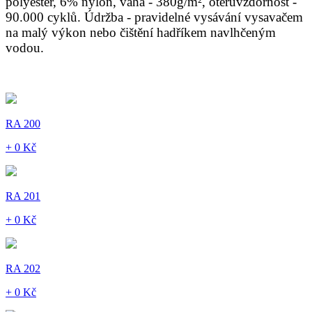
polyester, 6% nylon, váha - 380g/m², otěruvzdornost -
90.000 cyklů. Údržba - pravidelné vysávání vysavačem
na malý výkon nebo čištění hadříkem navlhčeným
vodou.
RA 200
+ 0 Kč
RA 201
+ 0 Kč
RA 202
+ 0 Kč