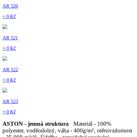
AR 520
+ 0 Kč
AR 521
+ 0 Kč
AR 522
+ 0 Kč
AR 523
+ 0 Kč
ASTON - jemná struktura
Materiál - 100%
polyester, voděodolný, váha - 400g/m², otěruvzdornost