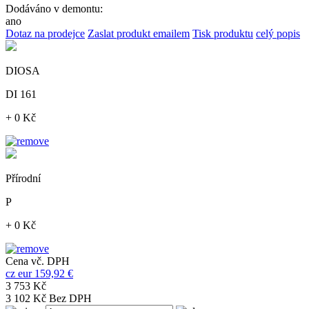
Dodáváno v demontu:
ano
Dotaz na prodejce
Zaslat produkt emailem
Tisk produktu
celý popis
DIOSA
DI 161
+ 0 Kč
Přírodní
P
+ 0 Kč
Cena vč. DPH
cz
eur
159,92 €
3 753 Kč
3 102 Kč Bez DPH