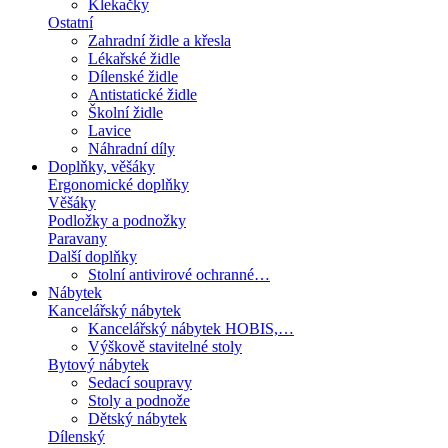
Klekačky
Ostatní
Zahradní židle a křesla
Lékařské židle
Dílenské židle
Antistatické židle
Školní židle
Lavice
Náhradní díly
Doplňky, věšáky
Ergonomické doplňky
Věšáky
Podložky a podnožky
Paravany
Další doplňky
Stolní antivirové ochranné…
Nábytek
Kancelářský nábytek
Kancelářský nábytek HOBIS,…
Výškově stavitelné stoly
Bytový nábytek
Sedací soupravy
Stoly a podnože
Dětský nábytek
Dílenský