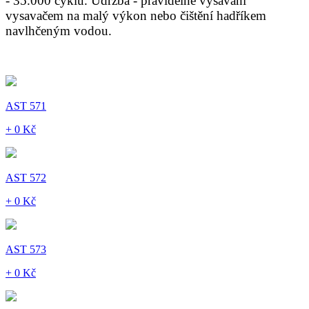
- 35.000 cyklů. Údržba - pravidelné vysávání
vysavačem na malý výkon nebo čištění hadříkem
navlhčeným vodou.
AST 571
+ 0 Kč
AST 572
+ 0 Kč
AST 573
+ 0 Kč