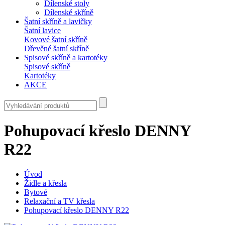
Dílenské stoly
Dílenské skříně
Šatní skříně a lavičky
Šatní lavice
Kovové šatní skříně
Dřevěné šatní skříně
Spisové skříně a kartotéky
Spisové skříně
Kartotéky
AKCE
Pohupovací křeslo DENNY
R22
Úvod
Židle a křesla
Bytové
Relaxační a TV křesla
Pohupovací křeslo DENNY R22