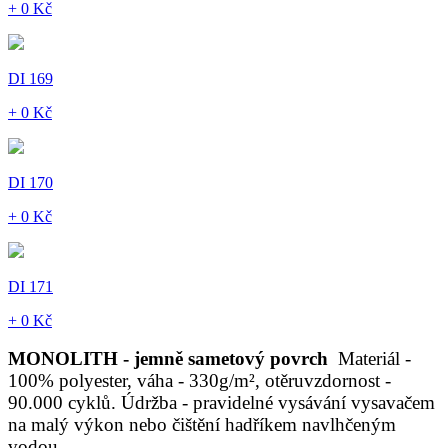
+ 0 Kč
DI 169
+ 0 Kč
DI 170
+ 0 Kč
DI 171
+ 0 Kč
MONOLITH - jemně sametový povrch
Materiál -
100% polyester, váha - 330g/m², otěruvzdornost -
90.000 cyklů. Údržba - pravidelné vysávání vysavačem
na malý výkon nebo čištění hadříkem navlhčeným
vodou.