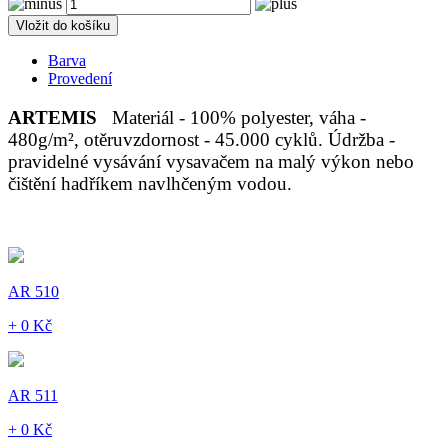
Vložit do košíku
Barva
Provedení
ARTEMIS
Materiál - 100% polyester, váha -
480g/m², otěruvzdornost - 45.000 cyklů. Údržba -
pravidelné vysávání vysavačem na malý výkon nebo
čištění hadříkem navlhčeným vodou.
AR 510
+ 0 Kč
AR 511
+ 0 Kč