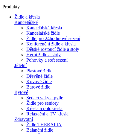
Produkty
Židle a křesla
Kancelářské
Kancelářská křesla
Kancelářské židle
Židle pro 24hodinové sezení
Konferenční židle a křesla
Dětské rostoucí židle a stoly
Herní židle a stoly
Pohovky a soft sezení
Jídelní
Plastové židle
Dřevěné židle
Kovové židle
Barové židle
Bytové
Sedací vaky a pytle
Židle pro seniory
Křesla a polokřesla
Relaxační a TV křesla
Zdravotní
Židle THERAPIA
Balanční židle