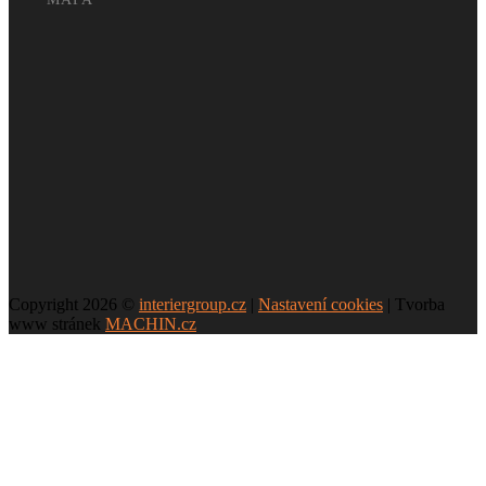
Copyright 2026 ©
interiergroup.cz
|
Nastavení cookies
| Tvorba
www stránek
MACHIN.cz