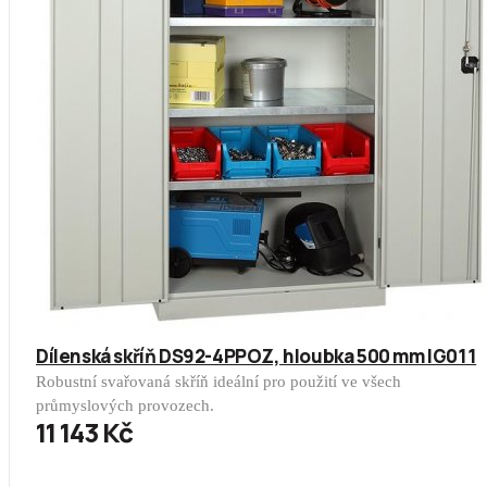
Dílenská skříň DS92-4PPOZ, hloubka 500 mm IG011
Robustní svařovaná skříň ideální pro použití ve všech
průmyslových provozech.
11 143 Kč