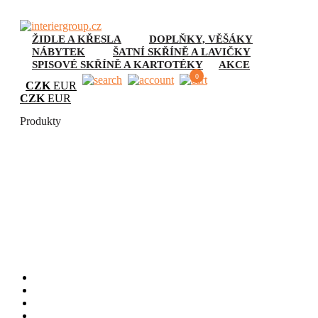
ŽIDLE A KŘESLA
DOPLŇKY, VĚŠÁKY
NÁBYTEK
ŠATNÍ SKŘÍNĚ A LAVIČKY
SPISOVÉ SKŘÍNĚ A KARTOTÉKY
AKCE
0
CZK
EUR
CZK
EUR
Produkty
Dílenské skříně
Úvod
Nábytek
Dílenský
Dílenské skříně