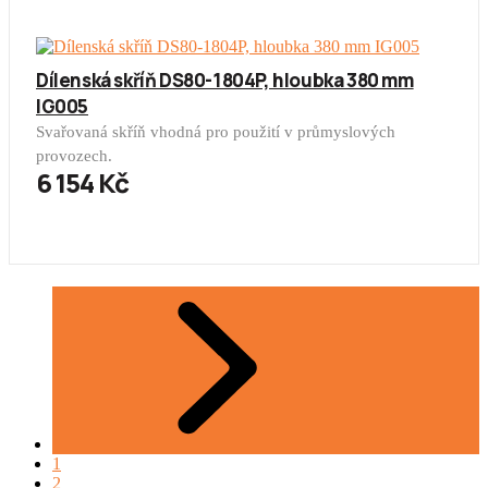
Dílenská skříň DS80-1804P, hloubka 380 mm
IG005
Svařovaná skříň vhodná pro použití v průmyslových
provozech.
6 154 Kč
1
2