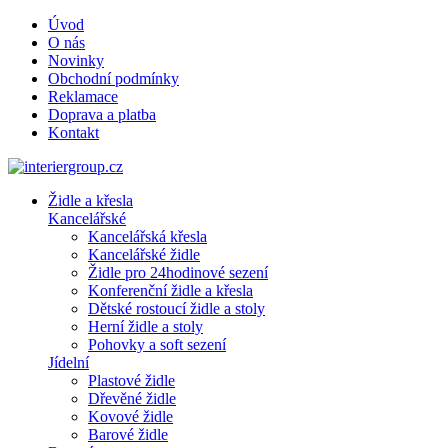
Úvod
O nás
Novinky
Obchodní podmínky
Reklamace
Doprava a platba
Kontakt
Židle a křesla
Kancelářské
Kancelářská křesla
Kancelářské židle
Židle pro 24hodinové sezení
Konferenční židle a křesla
Dětské rostoucí židle a stoly
Herní židle a stoly
Pohovky a soft sezení
Jídelní
Plastové židle
Dřevěné židle
Kovové židle
Barové židle