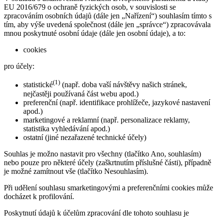
EU 2016/679 o ochraně fyzických osob, v souvislosti se
zpracováním osobních údajů (dále jen „Nařízení“) souhlasím tímto s
tím, aby výše uvedená společnost (dále jen „správce“) zpracovávala
mnou poskytnuté osobní údaje (dále jen osobní údaje), a to:
cookies
pro účely:
(1)
statistické
(např. doba vaší návštěvy našich stránek,
nejčastěji používaná část webu apod.)
preferenční (např. identifikace prohlížeče, jazykové nastavení
apod.)
marketingové a reklamní (např. personalizace reklamy,
statistika vyhledávání apod.)
ostatní (jiné nezařazené technické účely)
Souhlas je možno nastavit pro všechny (tlačítko Ano, souhlasím)
nebo pouze pro některé účely (zaškrtnutím příslušné části), případně
je možné zamítnout vše (tlačítko Nesouhlasím).
Při udělení souhlasu smarketingovými a preferenčními cookies může
docházet k profilování.
Poskytnutí údajů k účelům zpracování dle tohoto souhlasu je