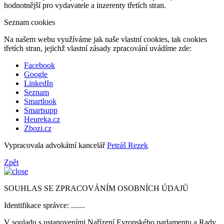
hodnotnější pro vydavatele a inzerenty třetích stran.
Seznam cookies
Na našem webu využíváme jak naše vlastní cookies, tak cookies
třetích stran, jejichž vlastní zásady zpracování uvádíme zde:
Facebook
Google
LinkedIn
Seznam
Smartlook
Smartsupp
Heureka.cz
Zbozi.cz
Vypracovala advokátní kancelář
Petráš Rezek
Zpět
SOUHLAS SE ZPRACOVÁNÍM OSOBNÍCH ÚDAJŮ
Identifikace správce: .......
V souladu s ustanoveními Nařízení Evropského parlamentu a Rady