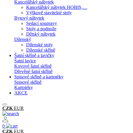
Kancelářský nábytek
Kancelářský nábytek HOBIS,…
Výškově stavitelné stoly
Bytový nábytek
Sedací soupravy
Stoly a podnože
Dětský nábytek
Dílenský
Dílenské stoly
Dílenské skříně
Šatní skříně a lavičky
Šatní lavice
Kovové šatní skříně
Dřevěné šatní skříně
Spisové skříně a kartotéky
Spisové skříně
Kartotéky
AKCE
CZK
EUR
0
CZK
EUR