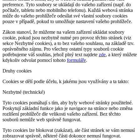
preference. Tyto soubory se ukládají do vašeho zařízení (např. do
počítače, tabletu nebo mobilního telefonu). Každá webová stránka
může do vašeho prohlížeče odesílat své vlastní soubory cookies
pouze v případě, pokud to umožňuje nastavení vašeho prohlížeče.
Zákon stanoví, že můžeme na vašem zařízení ukládat soubory
cookie, pokud jsou nezbytně nutné pro provoz těchto stránek (viz
sekce Nezbytné cookies), a to bez vašeho souhlasu, na základě tzv.
oprávněného zájmu. Pro všechny ostatní typy souborů cookie
potřebujeme váš souhlas, jehož plný text najdete
zde
, a který můžete
kdykoliv odvolat pomocí tohoto
formuláře
.
Druhy cookies
Cookies se dělí podle účelu, k jakému jsou využívány a ta takto:
Nezbytné (technické)
Tyto cookies pomáhají s tím, aby byly webové stránky použitelné.
Poskytují základní funkce jako je navigace na stránce nebo změna
rozlišení prohlížeče dle velikosti vašeho zařízení. Bez těchto
souborů nemůže web správně fungovat.
Tyto cookies lze blokovat (zakázat), ale část stránek se vám nemusí
zobrazovat správně, některé části dokonce nemusí fungovat.