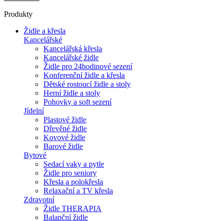
Produkty
Židle a křesla
Kancelářské
Kancelářská křesla
Kancelářské židle
Židle pro 24hodinové sezení
Konferenční židle a křesla
Dětské rostoucí židle a stoly
Herní židle a stoly
Pohovky a soft sezení
Jídelní
Plastové židle
Dřevěné židle
Kovové židle
Barové židle
Bytové
Sedací vaky a pytle
Židle pro seniory
Křesla a polokřesla
Relaxační a TV křesla
Zdravotní
Židle THERAPIA
Balanční židle