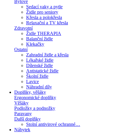
Bytové
Sedací vaky a pytle
Židle pro seniory
Křesla a polokřesla
Relaxační a TV křesla
Zdravotní
Židle THERAPIA
Balanční židle
Klekačky
Ostatní
Zahradní židle a křesla
Lékařské židle
Dílenské židle
Antistatické židle
Školní židle
Lavice
Náhradní díly
Doplňky, věšáky
Ergonomické doplňky
Věšáky
Podložky a podnožky
Paravany
Další doplňky
Stolní antivirové ochranné…
Nábytek