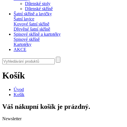
Dílenské stoly
Dílenské skříně
Šatní skříně a lavičky
Šatní lavice
Kovové šatní skříně
Dřevěné šatní skříně
Spisové skříně a kartotéky
Spisové skříně
Kartotéky
AKCE
Košík
Úvod
Košík
Váš nákupní košík je prázdný.
Newsletter