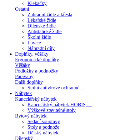
Klekačky
Ostatní
Zahradní židle a křesla
Lékařské židle
Dílenské židle
Antistatické židle
Školní židle
Lavice
Náhradní díly
Doplňky, věšáky
Ergonomické doplňky
Věšáky
Podložky a podnožky
Paravany
Další doplňky
Stolní antivirové ochranné…
Nábytek
Kancelářský nábytek
Kancelářský nábytek HOBIS,…
Výškově stavitelné stoly
Bytový nábytek
Sedací soupravy
Stoly a podnože
Dětský nábytek
Dílenský