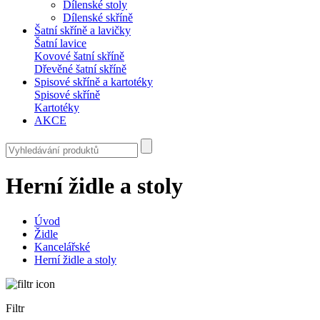
Dílenské stoly
Dílenské skříně
Šatní skříně a lavičky
Šatní lavice
Kovové šatní skříně
Dřevěné šatní skříně
Spisové skříně a kartotéky
Spisové skříně
Kartotéky
AKCE
Herní židle a stoly
Úvod
Židle
Kancelářské
Herní židle a stoly
Filtr