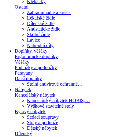
Klekačky
Ostatní
Zahradní židle a křesla
Lékařské židle
Dílenské židle
Antistatické židle
Školní židle
Lavice
Náhradní díly
Doplňky, věšáky
Ergonomické doplňky
Věšáky
Podložky a podnožky
Paravany
Další doplňky
Stolní antivirové ochranné…
Nábytek
Kancelářský nábytek
Kancelářský nábytek HOBIS,…
Výškově stavitelné stoly
Bytový nábytek
Sedací soupravy
Stoly a podnože
Dětský nábytek
Dílenský