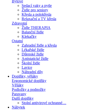
Bytové
Sedací vaky a pytle
Židle pro seniory
Křesla a polokřesla
Relaxační a TV křesla
Zdravotní
Židle THERAPIA
Balanční židle
Klekačky
Ostatní
Zahradní židle a křesla
Lékařské židle
Dílenské židle
Antistatické židle
Školní židle
Lavice
Náhradní díly
Doplňky, věšáky
Ergonomické doplňky
Věšáky
Podložky a podnožky
Paravany
Další doplňky
Stolní antivirové ochranné…
Nábytek