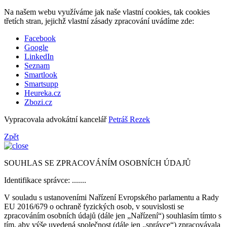
Na našem webu využíváme jak naše vlastní cookies, tak cookies
třetích stran, jejichž vlastní zásady zpracování uvádíme zde:
Facebook
Google
LinkedIn
Seznam
Smartlook
Smartsupp
Heureka.cz
Zbozi.cz
Vypracovala advokátní kancelář
Petráš Rezek
Zpět
SOUHLAS SE ZPRACOVÁNÍM OSOBNÍCH ÚDAJŮ
Identifikace správce: .......
V souladu s ustanoveními Nařízení Evropského parlamentu a Rady
EU 2016/679 o ochraně fyzických osob, v souvislosti se
zpracováním osobních údajů (dále jen „Nařízení“) souhlasím tímto s
tím, aby výše uvedená společnost (dále jen „správce“) zpracovávala