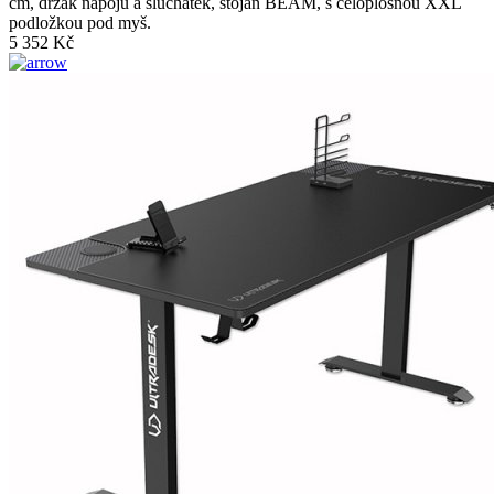
cm, držák nápojů a sluchátek, stojan BEAM, s celoplošnou XXL
podložkou pod myš.
5 352 Kč