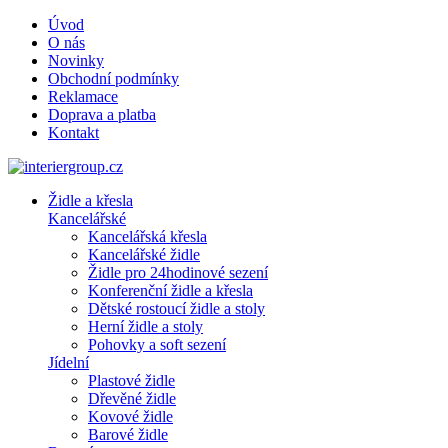
Úvod
O nás
Novinky
Obchodní podmínky
Reklamace
Doprava a platba
Kontakt
Židle a křesla
Kancelářské
Kancelářská křesla
Kancelářské židle
Židle pro 24hodinové sezení
Konferenční židle a křesla
Dětské rostoucí židle a stoly
Herní židle a stoly
Pohovky a soft sezení
Jídelní
Plastové židle
Dřevěné židle
Kovové židle
Barové židle