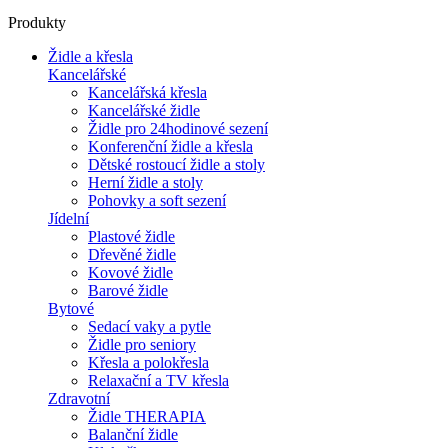
Produkty
Židle a křesla
Kancelářské
Kancelářská křesla
Kancelářské židle
Židle pro 24hodinové sezení
Konferenční židle a křesla
Dětské rostoucí židle a stoly
Herní židle a stoly
Pohovky a soft sezení
Jídelní
Plastové židle
Dřevěné židle
Kovové židle
Barové židle
Bytové
Sedací vaky a pytle
Židle pro seniory
Křesla a polokřesla
Relaxační a TV křesla
Zdravotní
Židle THERAPIA
Balanční židle