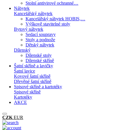
Stolní antivirové ochranné…
Nábytek
Kancelářský nábytek
Kancelářský nábytek HOBIS,…
Výškově stavitelné stoly
Bytový nábytek
Sedací soupravy
Stoly a podnože
Dětský nábytek
Dílenský
Dílenské stoly
Dílenské skříně
Šatní skříně a lavičky
Šatní lavice
Kovové šatní skříně
Dřevěné šatní skříně
Spisové skříně a kartotéky
Spisové skříně
Kartotéky
AKCE
CZK
EUR