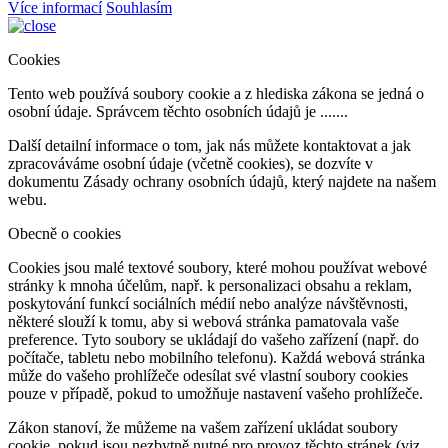
Více informací
Souhlasím
Cookies
Tento web používá soubory cookie a z hlediska zákona se jedná o
osobní údaje. Správcem těchto osobních údajů je .......
Další detailní informace o tom, jak nás můžete kontaktovat a jak
zpracováváme osobní údaje (včetně cookies), se dozvíte v
dokumentu Zásady ochrany osobních údajů, který najdete na našem
webu.
Obecně o cookies
Cookies jsou malé textové soubory, které mohou používat webové
stránky k mnoha účelům, např. k personalizaci obsahu a reklam,
poskytování funkcí sociálních médií nebo analýze návštěvnosti,
některé slouží k tomu, aby si webová stránka pamatovala vaše
preference. Tyto soubory se ukládají do vašeho zařízení (např. do
počítače, tabletu nebo mobilního telefonu). Každá webová stránka
může do vašeho prohlížeče odesílat své vlastní soubory cookies
pouze v případě, pokud to umožňuje nastavení vašeho prohlížeče.
Zákon stanoví, že můžeme na vašem zařízení ukládat soubory
cookie, pokud jsou nezbytně nutné pro provoz těchto stránek (viz