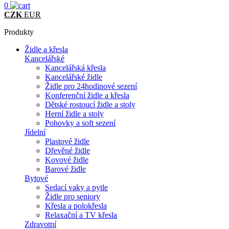
0
CZK
EUR
Produkty
Židle a křesla
Kancelářské
Kancelářská křesla
Kancelářské židle
Židle pro 24hodinové sezení
Konferenční židle a křesla
Dětské rostoucí židle a stoly
Herní židle a stoly
Pohovky a soft sezení
Jídelní
Plastové židle
Dřevěné židle
Kovové židle
Barové židle
Bytové
Sedací vaky a pytle
Židle pro seniory
Křesla a polokřesla
Relaxační a TV křesla
Zdravotní