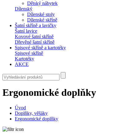
Dětský nábytek
Dílenský
Dílenské stoly
Dílenské skříně
Šatní skříně a lavičky
Šatní lavice
Kovové šatní skříně
Dřevěné šatní skříně
Spisové skříně a kartotéky
Spisové skříně
Kartotéky
AKCE
Ergonomické doplňky
Úvod
Doplňky, věšáky
Ergonomické doplňky