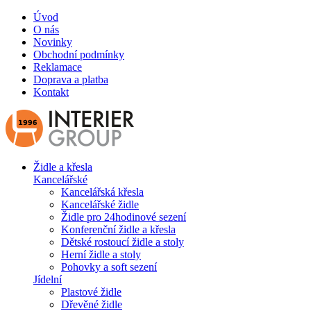
Úvod
O nás
Novinky
Obchodní podmínky
Reklamace
Doprava a platba
Kontakt
Židle a křesla
Kancelářské
Kancelářská křesla
Kancelářské židle
Židle pro 24hodinové sezení
Konferenční židle a křesla
Dětské rostoucí židle a stoly
Herní židle a stoly
Pohovky a soft sezení
Jídelní
Plastové židle
Dřevěné židle