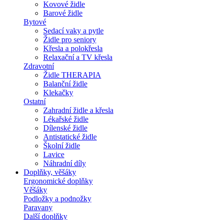
Kovové židle
Barové židle
Bytové
Sedací vaky a pytle
Židle pro seniory
Křesla a polokřesla
Relaxační a TV křesla
Zdravotní
Židle THERAPIA
Balanční židle
Klekačky
Ostatní
Zahradní židle a křesla
Lékařské židle
Dílenské židle
Antistatické židle
Školní židle
Lavice
Náhradní díly
Doplňky, věšáky
Ergonomické doplňky
Věšáky
Podložky a podnožky
Paravany
Další doplňky