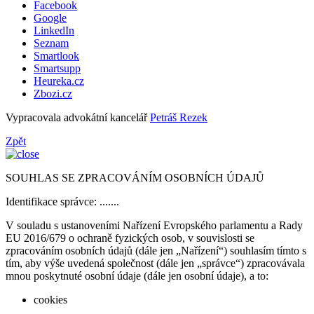
Facebook
Google
LinkedIn
Seznam
Smartlook
Smartsupp
Heureka.cz
Zbozi.cz
Vypracovala advokátní kancelář
Petráš Rezek
Zpět
SOUHLAS SE ZPRACOVÁNÍM OSOBNÍCH ÚDAJŮ
Identifikace správce: .......
V souladu s ustanoveními Nařízení Evropského parlamentu a Rady
EU 2016/679 o ochraně fyzických osob, v souvislosti se
zpracováním osobních údajů (dále jen „Nařízení“) souhlasím tímto s
tím, aby výše uvedená společnost (dále jen „správce“) zpracovávala
mnou poskytnuté osobní údaje (dále jen osobní údaje), a to:
cookies