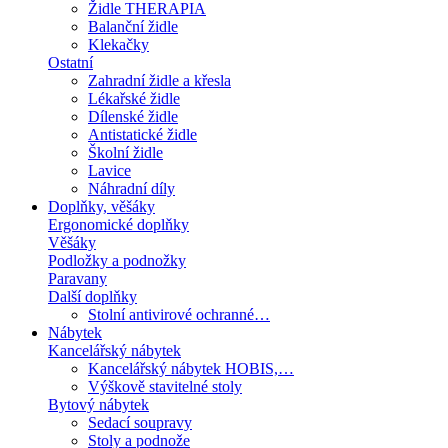
Židle THERAPIA
Balanční židle
Klekačky
Ostatní
Zahradní židle a křesla
Lékařské židle
Dílenské židle
Antistatické židle
Školní židle
Lavice
Náhradní díly
Doplňky, věšáky
Ergonomické doplňky
Věšáky
Podložky a podnožky
Paravany
Další doplňky
Stolní antivirové ochranné…
Nábytek
Kancelářský nábytek
Kancelářský nábytek HOBIS,…
Výškově stavitelné stoly
Bytový nábytek
Sedací soupravy
Stoly a podnože