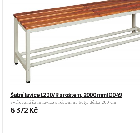
Šatní lavice L200/R s roštem, 2000 mm IG049
Svařovaná šatní lavice s roštem na boty, délka 200 cm.
6 372 Kč