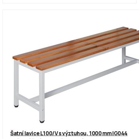
Šatní lavice L100/V s výztuhou, 1000 mm IG044