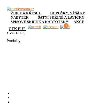
ŽIDLE A KŘESLA
DOPLŇKY, VĚŠÁKY
NÁBYTEK
ŠATNÍ SKŘÍNĚ A LAVIČKY
SPISOVÉ SKŘÍNĚ A KARTOTÉKY
AKCE
0
CZK
EUR
CZK
EUR
Produkty
Šatní lavice
Úvod
Šatní skříně a lavičky
Šatní lavice