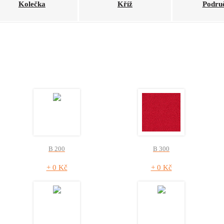
Kolečka
Kříž
Podru
B 200
B 300
+ 0 Kč
+ 0 Kč