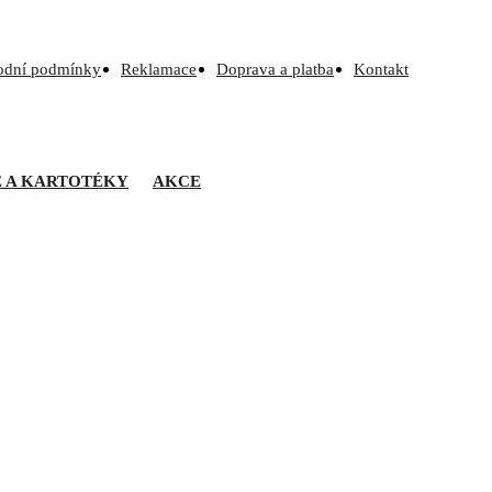
odní podmínky
Reklamace
Doprava a platba
Kontakt
Ě A KARTOTÉKY
AKCE
BZJ 251