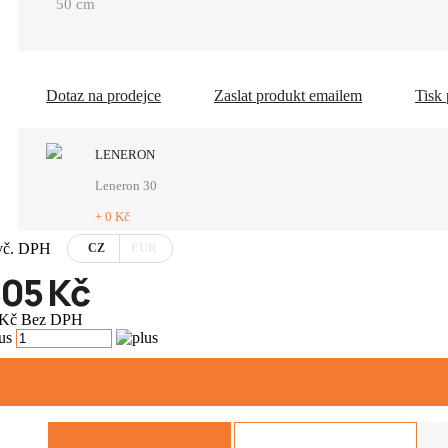
50 cm
Dotaz na prodejce
Zaslat produkt emailem
Tisk
LENERON
Leneron 30
+ 0 Kč
vč. DPH
CZ
EUR
805 Kč
 Kč Bez DPH