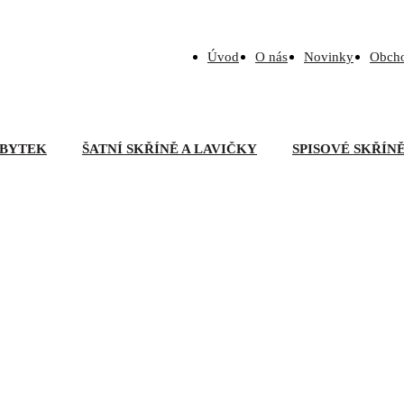
Úvod
O nás
Novinky
Obch
BYTEK
ŠATNÍ SKŘÍNĚ A LAVIČKY
SPISOVÉ SKŘÍN
ářské křeslo MANAGER 