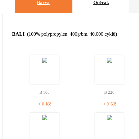
Barva
Opěrák
BALI
(100% polypropylen, 400g/bm, 40.000 cyklů)
B 100
B 220
+ 0 Kč
+ 0 Kč