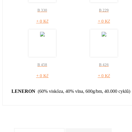
B 330
B 229
+ 0 Kč
+ 0 Kč
B 458
B 426
+ 0 Kč
+ 0 Kč
LENERON
(60% viskóza, 40% vlna, 600g/bm, 40.000 cyklů)