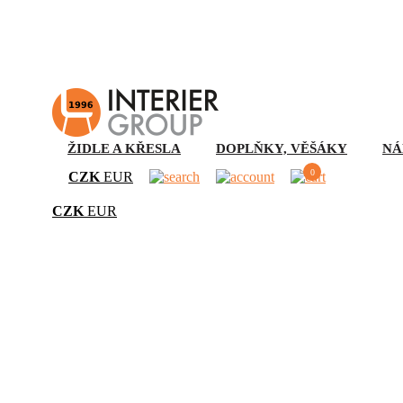
ŽIDLE A KŘESLA
DOPLŇKY, VĚŠÁKY
NÁ
0
CZK
EUR
CZK
EUR
Kancel