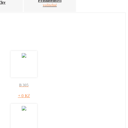
Příslušenství
čky
volitelné
B 305
+ 0 Kč