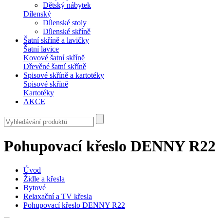
Dětský nábytek
Dílenský
Dílenské stoly
Dílenské skříně
Šatní skříně a lavičky
Šatní lavice
Kovové šatní skříně
Dřevěné šatní skříně
Spisové skříně a kartotéky
Spisové skříně
Kartotéky
AKCE
Pohupovací křeslo DENNY R22
Úvod
Židle a křesla
Bytové
Relaxační a TV křesla
Pohupovací křeslo DENNY R22