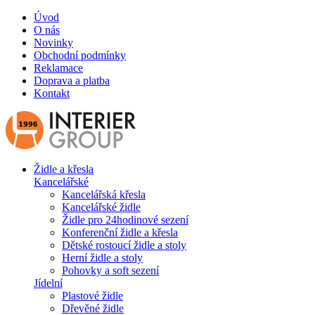
Úvod
O nás
Novinky
Obchodní podmínky
Reklamace
Doprava a platba
Kontakt
Židle a křesla
Kancelářské
Kancelářská křesla
Kancelářské židle
Židle pro 24hodinové sezení
Konferenční židle a křesla
Dětské rostoucí židle a stoly
Herní židle a stoly
Pohovky a soft sezení
Jídelní
Plastové židle
Dřevěné židle