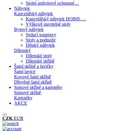
Stolní antivirové ochranné…
Nábytek
Kancelářský nábytek
Kancelářský nábytek HOBIS,…
Výškově stavitelné stoly
Bytový nábytek
Sedací soupravy
Stoly a podnože
Dětský nábytek
Dílenský
Dílenské stoly
Dílenské skříně
Šatní skříně a lavičky
Šatní lavice
Kovové šatní skříně
Dřevěné šatní skříně
Spisové skříně a kartotéky
Spisové skříně
Kartotéky
AKCE
CZK
EUR