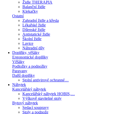
Židle THERAPIA
Balanční židle
Klekačky
Ostatní
Zahradní židle a křesla
Lékařské židle
Dílenské židle
Antistatické židle
Školní židle
Lavice
Náhradní díly
Doplňky, věšáky
Ergonomické doplňky
Věšáky
Podložky a podnožky
Paravany
Další doplňky
Stolní antivirové ochranné…
Nábytek
Kancelářský nábytek
Kancelářský nábytek HOBIS,…
Výškově stavitelné stoly
Bytový nábytek
Sedací soupravy
Stoly a podnože