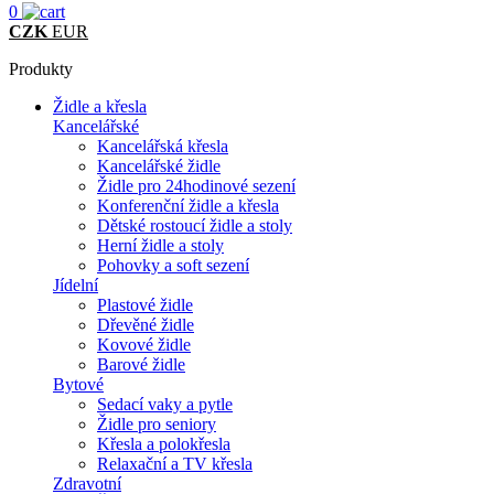
0
CZK
EUR
Produkty
Židle a křesla
Kancelářské
Kancelářská křesla
Kancelářské židle
Židle pro 24hodinové sezení
Konferenční židle a křesla
Dětské rostoucí židle a stoly
Herní židle a stoly
Pohovky a soft sezení
Jídelní
Plastové židle
Dřevěné židle
Kovové židle
Barové židle
Bytové
Sedací vaky a pytle
Židle pro seniory
Křesla a polokřesla
Relaxační a TV křesla
Zdravotní