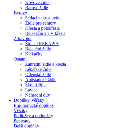
Kovové židle
Barové židle
Bytové
Sedací vaky a pytle
Židle pro seniory
Křesla a polokřesla
Relaxační a TV křesla
Zdravotní
Židle THERAPIA
Balanční židle
Klekačky
Ostatní
Zahradní židle a křesla
Lékařské židle
Dílenské židle
Antistatické židle
Školní židle
Lavice
Náhradní díly
Doplňky, věšáky
Ergonomické doplňky
Věšáky
Podložky a podnožky
Paravany
Další doplňky