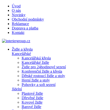
Úvod
O nás
Novinky
Obchodní podmínky
Reklamace
Doprava a platba
Kontakt
Židle a křesla
Kancelářské
Kancelářská křesla
Kancelářské židle
Židle pro 24hodinové sezení
Konferenční židle a křesla
Dětské rostoucí židle a stoly
Herní židle a stoly
Pohovky a soft sezení
Jídelní
Plastové židle
Dřevěné židle
Kovové židle
Barové židle