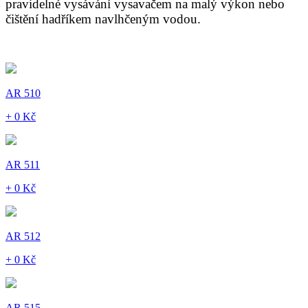
pravidelné vysávání vysavačem na malý výkon nebo
čištění hadříkem navlhčeným vodou.
AR 510
+ 0 Kč
AR 511
+ 0 Kč
AR 512
+ 0 Kč
AR 515