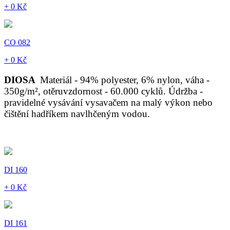
+ 0 Kč
CO 082
+ 0 Kč
DIOSA
Materiál - 94% polyester, 6% nylon, váha -
350g/m², otěruvzdornost - 60.000 cyklů. Údržba -
pravidelné vysávání vysavačem na malý výkon nebo
čištění hadříkem navlhčeným vodou.
DI 160
+ 0 Kč
DI 161