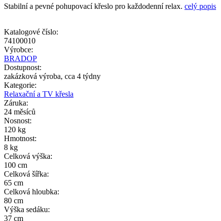
Stabilní a pevné pohupovací křeslo pro každodenní relax.
celý popis
Katalogové číslo:
74100010
Výrobce:
BRADOP
Dostupnost:
zakázková výroba, cca 4 týdny
Kategorie:
Relaxační a TV křesla
Záruka:
24 měsíců
Nosnost:
120 kg
Hmotnost:
8 kg
Celková výška:
100 cm
Celková šířka:
65 cm
Celková hloubka:
80 cm
Výška sedáku:
37 cm