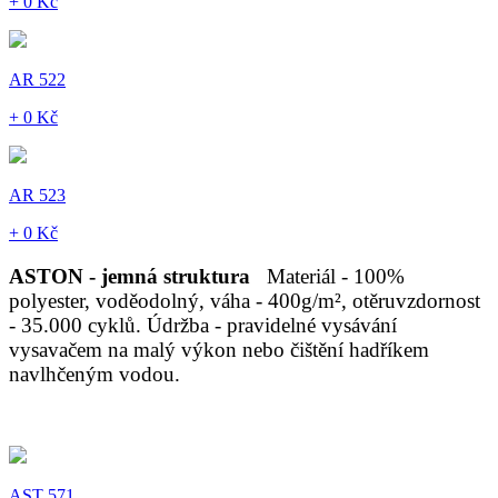
+ 0 Kč
AR 522
+ 0 Kč
AR 523
+ 0 Kč
ASTON - jemná struktura
Materiál - 100%
polyester, voděodolný, váha - 400g/m², otěruvzdornost
- 35.000 cyklů. Údržba - pravidelné vysávání
vysavačem na malý výkon nebo čištění hadříkem
navlhčeným vodou.
AST 571