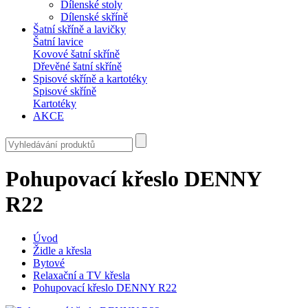
Dílenské stoly
Dílenské skříně
Šatní skříně a lavičky
Šatní lavice
Kovové šatní skříně
Dřevěné šatní skříně
Spisové skříně a kartotéky
Spisové skříně
Kartotéky
AKCE
Pohupovací křeslo DENNY
R22
Úvod
Židle a křesla
Bytové
Relaxační a TV křesla
Pohupovací křeslo DENNY R22