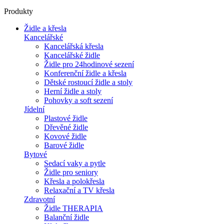
Produkty
Židle a křesla
Kancelářské
Kancelářská křesla
Kancelářské židle
Židle pro 24hodinové sezení
Konferenční židle a křesla
Dětské rostoucí židle a stoly
Herní židle a stoly
Pohovky a soft sezení
Jídelní
Plastové židle
Dřevěné židle
Kovové židle
Barové židle
Bytové
Sedací vaky a pytle
Židle pro seniory
Křesla a polokřesla
Relaxační a TV křesla
Zdravotní
Židle THERAPIA
Balanční židle