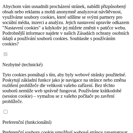
Abychom vám usnadnili procházení stránek, nabídli přizpůsobený
obsah nebo reklamu a mohli anonymně analyzovat návštěvnost,
využíváme soubory cookies, které sdílíme se svými partnery pro
sociální média, inzerci a analýzu. Jejich nastavení upravíte odkazem
"Nastavení cookies" a kdykoliv jej můžete změnit v patičce webu.
Podrobnější informace najdete v našich Zásadách ochrany osobních
údajů a používání souborů cookies. Souhlasíte s používáním
cookies?
Nezbytné (technické)
Tyto cookies pomáhají s tím, aby byly webové stránky použitelné.
Poskytují základní funkce jako je navigace na stránce nebo změna
rozlišení prohlížeče dle velikosti vašeho zařízení. Bez těchto
souborů nemůže web správně fungovat. Používáme krátkodobé
(session cookie) – vymažou se z vašeho počítače po zavření
prohlížeče.
Preferenční (funkcionální)
Preferenční soubory cookie umožňují webové stránce zapamatovat