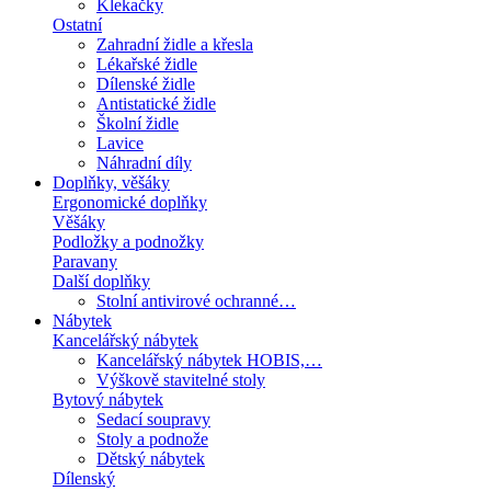
Klekačky
Ostatní
Zahradní židle a křesla
Lékařské židle
Dílenské židle
Antistatické židle
Školní židle
Lavice
Náhradní díly
Doplňky, věšáky
Ergonomické doplňky
Věšáky
Podložky a podnožky
Paravany
Další doplňky
Stolní antivirové ochranné…
Nábytek
Kancelářský nábytek
Kancelářský nábytek HOBIS,…
Výškově stavitelné stoly
Bytový nábytek
Sedací soupravy
Stoly a podnože
Dětský nábytek
Dílenský