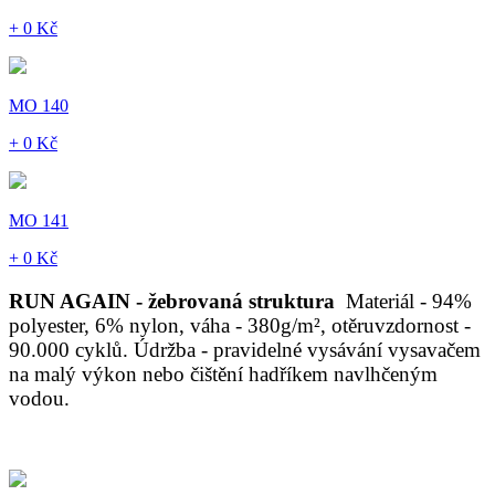
+ 0 Kč
MO 140
+ 0 Kč
MO 141
+ 0 Kč
RUN AGAIN - žebrovaná struktura
Materiál - 94%
polyester, 6% nylon, váha - 380g/m², otěruvzdornost -
90.000 cyklů. Údržba - pravidelné vysávání vysavačem
na malý výkon nebo čištění hadříkem navlhčeným
vodou.