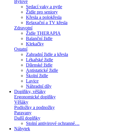
Bytové
Sedací vaky a pytle
Židle pro seniory
Křesla a polokřesla
Relaxační a TV křesla
Zdravotní
Židle THERAPIA
Balanční židle
Klekačky
Ostatní
Zahradní židle a křesla
Lékařské židle
Dílenské židle
Antistatické židle
Školní židle
Lavice
Náhradní díly
Doplňky, věšáky
Ergonomické doplňky
Věšáky
Podložky a podnožky
Paravany
Další doplňky
Stolní antivirové ochranné…
Nábytek