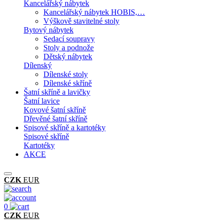
Kancelářský nábytek
Kancelářský nábytek HOBIS,…
Výškově stavitelné stoly
Bytový nábytek
Sedací soupravy
Stoly a podnože
Dětský nábytek
Dílenský
Dílenské stoly
Dílenské skříně
Šatní skříně a lavičky
Šatní lavice
Kovové šatní skříně
Dřevěné šatní skříně
Spisové skříně a kartotéky
Spisové skříně
Kartotéky
AKCE
CZK
EUR
0
CZK
EUR