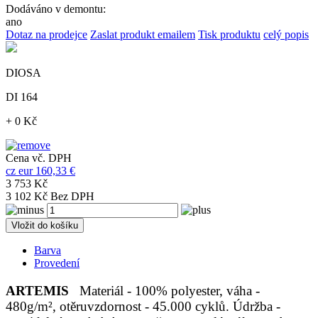
Dodáváno v demontu:
ano
Dotaz na prodejce
Zaslat produkt emailem
Tisk produktu
celý popis
DIOSA
DI 164
+ 0 Kč
Cena vč. DPH
cz
eur
160,33 €
3 753 Kč
3 102 Kč Bez DPH
Vložit do košíku
Barva
Provedení
ARTEMIS
Materiál - 100% polyester, váha -
480g/m², otěruvzdornost - 45.000 cyklů. Údržba -