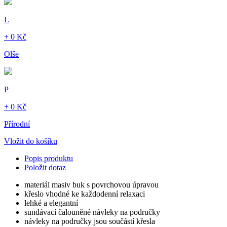
L
+ 0 Kč
Olše
P
+ 0 Kč
Přírodní
Vložit do košíku
Popis produktu
Položit dotaz
materiál masiv buk s povrchovou úpravou
křeslo vhodné ke každodenní relaxaci
lehké a elegantní
sundávací čalouněné návleky na područky
návleky na područky jsou součástí křesla