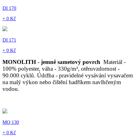
DI 170
+ 0 Kč
DI 171
+ 0 Kč
MONOLITH - jemně sametový povrch
Materiál -
100% polyester, váha - 330g/m², otěruvzdornost -
90.000 cyklů. Údržba - pravidelné vysávání vysavačem
na malý výkon nebo čištění hadříkem navlhčeným
vodou.
MO 130
+ 0 Kč