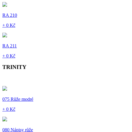
RA 210
+ 0 Kč
RA 211
+ 0 Kč
TRINITY
075 Růže modré
+ 0 Kč
080 Nápisy růže