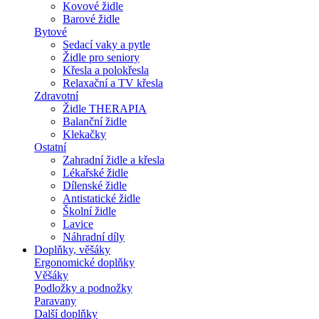
Kovové židle
Barové židle
Bytové
Sedací vaky a pytle
Židle pro seniory
Křesla a polokřesla
Relaxační a TV křesla
Zdravotní
Židle THERAPIA
Balanční židle
Klekačky
Ostatní
Zahradní židle a křesla
Lékařské židle
Dílenské židle
Antistatické židle
Školní židle
Lavice
Náhradní díly
Doplňky, věšáky
Ergonomické doplňky
Věšáky
Podložky a podnožky
Paravany
Další doplňky