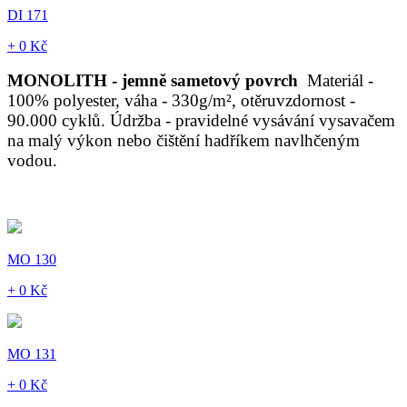
DI 171
+ 0 Kč
MONOLITH - jemně sametový povrch
Materiál -
100% polyester, váha - 330g/m², otěruvzdornost -
90.000 cyklů. Údržba - pravidelné vysávání vysavačem
na malý výkon nebo čištění hadříkem navlhčeným
vodou.
MO 130
+ 0 Kč
MO 131
+ 0 Kč