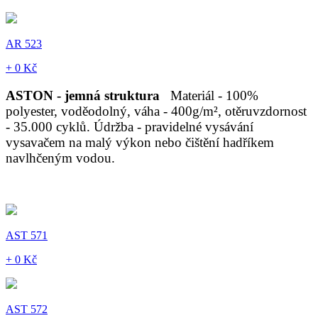
AR 523
+ 0 Kč
ASTON - jemná struktura
Materiál - 100%
polyester, voděodolný, váha - 400g/m², otěruvzdornost
- 35.000 cyklů. Údržba - pravidelné vysávání
vysavačem na malý výkon nebo čištění hadříkem
navlhčeným vodou.
AST 571
+ 0 Kč
AST 572