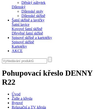
Dětský nábytek
Dílenský
Dílenské stoly
Dílenské skříně
Šatní skříně a lavičky
Šatní lavice
Kovové šatní skříně
Dřevěné šatní skříně
Spisové skříně a kartotéky
Spisové skříně
Kartotéky
AKCE
Pohupovací křeslo DENNY
R22
Úvod
Židle a křesla
Bytové
Relaxační a TV křesla