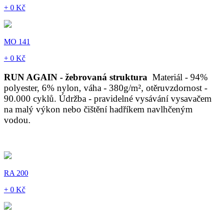
+ 0 Kč
MO 141
+ 0 Kč
RUN AGAIN - žebrovaná struktura
Materiál - 94%
polyester, 6% nylon, váha - 380g/m², otěruvzdornost -
90.000 cyklů. Údržba - pravidelné vysávání vysavačem
na malý výkon nebo čištění hadříkem navlhčeným
vodou.
RA 200
+ 0 Kč