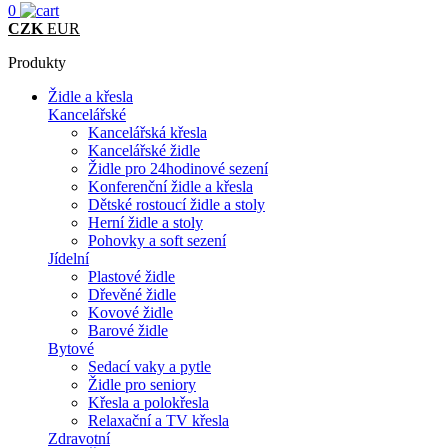
0
CZK
EUR
Produkty
Židle a křesla
Kancelářské
Kancelářská křesla
Kancelářské židle
Židle pro 24hodinové sezení
Konferenční židle a křesla
Dětské rostoucí židle a stoly
Herní židle a stoly
Pohovky a soft sezení
Jídelní
Plastové židle
Dřevěné židle
Kovové židle
Barové židle
Bytové
Sedací vaky a pytle
Židle pro seniory
Křesla a polokřesla
Relaxační a TV křesla
Zdravotní