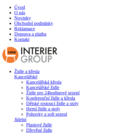
Úvod
O nás
Novinky
Obchodní podmínky
Reklamace
Doprava a platba
Kontakt
Židle a křesla
Kancelářské
Kancelářská křesla
Kancelářské židle
Židle pro 24hodinové sezení
Konferenční židle a křesla
Dětské rostoucí židle a stoly
Herní židle a stoly
Pohovky a soft sezení
Jídelní
Plastové židle
Dřevěné židle