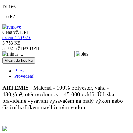
DI 166
+ 0 Kč
Cena vč. DPH
cz
eur
159,92 €
3 753 Kč
3 102 Kč Bez DPH
Vložit do košíku
Barva
Provedení
ARTEMIS
Materiál - 100% polyester, váha -
480g/m², otěruvzdornost - 45.000 cyklů. Údržba -
pravidelné vysávání vysavačem na malý výkon nebo
čištění hadříkem navlhčeným vodou.