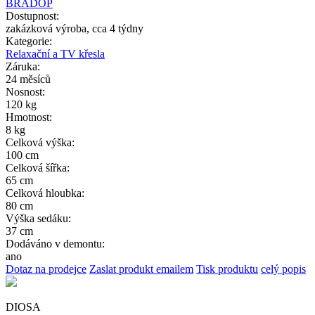
BRADOP
Dostupnost:
zakázková výroba, cca 4 týdny
Kategorie:
Relaxační a TV křesla
Záruka:
24 měsíců
Nosnost:
120 kg
Hmotnost:
8 kg
Celková výška:
100 cm
Celková šířka:
65 cm
Celková hloubka:
80 cm
Výška sedáku:
37 cm
Dodáváno v demontu:
ano
Dotaz na prodejce
Zaslat produkt emailem
Tisk produktu
celý popis
DIOSA