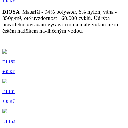
+ 0 Kč
DIOSA
Materiál - 94% polyester, 6% nylon, váha -
350g/m², otěruvzdornost - 60.000 cyklů. Údržba -
pravidelné vysávání vysavačem na malý výkon nebo
čištění hadříkem navlhčeným vodou.
DI 160
+ 0 Kč
DI 161
+ 0 Kč
DI 162