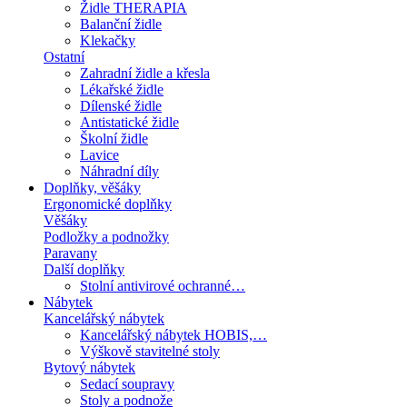
Židle THERAPIA
Balanční židle
Klekačky
Ostatní
Zahradní židle a křesla
Lékařské židle
Dílenské židle
Antistatické židle
Školní židle
Lavice
Náhradní díly
Doplňky, věšáky
Ergonomické doplňky
Věšáky
Podložky a podnožky
Paravany
Další doplňky
Stolní antivirové ochranné…
Nábytek
Kancelářský nábytek
Kancelářský nábytek HOBIS,…
Výškově stavitelné stoly
Bytový nábytek
Sedací soupravy
Stoly a podnože