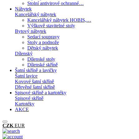
Stolní antivirové ochranné…
Nábytek
Kancelářský nábytek
Kancelářský nábytek HOBIS,…
Výškově stavitelné stoly
Bytový nábytek
Sedací soupravy
Stoly a podnože
Dětský nábytek
Dílenský
Dílenské stoly
Dílenské skříně
Šatní skříně a lavičky
Šatní lavice
Kovové šatní skříně
Dřevěné šatní skříně
Spisové skříně a kartotéky
Spisové skříně
Kartotéky
AKCE
CZK
EUR