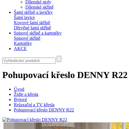
Dílenské stoly
Dílenské skříně
Šatní skříně a lavičky
Šatní lavice
Kovové šatní skříně
Dřevěné šatní skříně
Spisové skříně a kartotéky
Spisové skříně
Kartotéky
AKCE
Pohupovací křeslo DENNY R22
Úvod
Židle a křesla
Bytové
Relaxační a TV křesla
Pohupovací křeslo DENNY R22