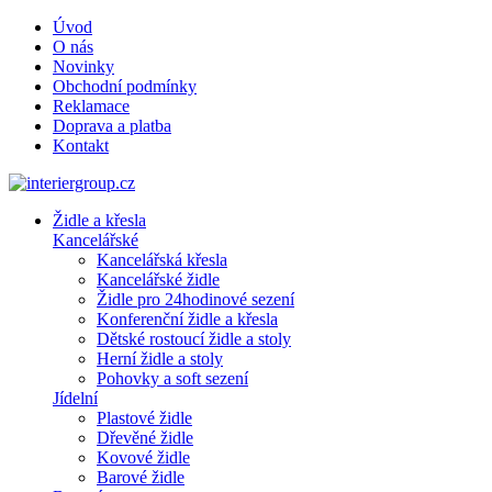
Úvod
O nás
Novinky
Obchodní podmínky
Reklamace
Doprava a platba
Kontakt
Židle a křesla
Kancelářské
Kancelářská křesla
Kancelářské židle
Židle pro 24hodinové sezení
Konferenční židle a křesla
Dětské rostoucí židle a stoly
Herní židle a stoly
Pohovky a soft sezení
Jídelní
Plastové židle
Dřevěné židle
Kovové židle
Barové židle