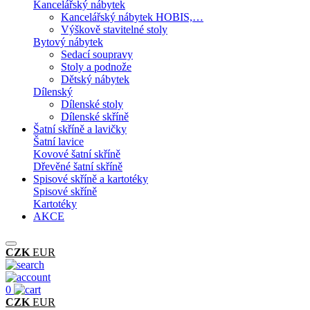
Kancelářský nábytek
Kancelářský nábytek HOBIS,…
Výškově stavitelné stoly
Bytový nábytek
Sedací soupravy
Stoly a podnože
Dětský nábytek
Dílenský
Dílenské stoly
Dílenské skříně
Šatní skříně a lavičky
Šatní lavice
Kovové šatní skříně
Dřevěné šatní skříně
Spisové skříně a kartotéky
Spisové skříně
Kartotéky
AKCE
CZK
EUR
0
CZK
EUR