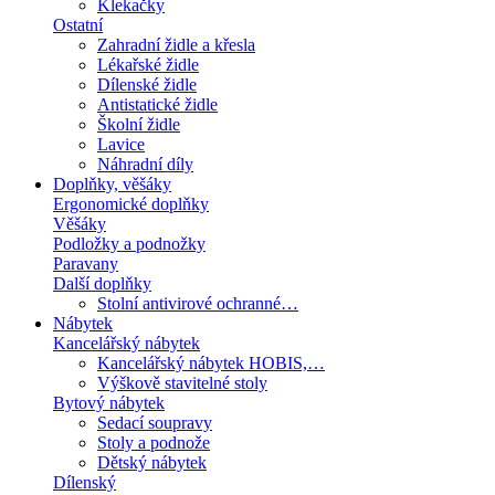
Klekačky
Ostatní
Zahradní židle a křesla
Lékařské židle
Dílenské židle
Antistatické židle
Školní židle
Lavice
Náhradní díly
Doplňky, věšáky
Ergonomické doplňky
Věšáky
Podložky a podnožky
Paravany
Další doplňky
Stolní antivirové ochranné…
Nábytek
Kancelářský nábytek
Kancelářský nábytek HOBIS,…
Výškově stavitelné stoly
Bytový nábytek
Sedací soupravy
Stoly a podnože
Dětský nábytek
Dílenský