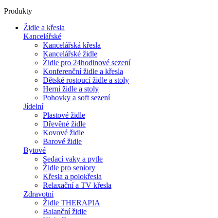
Produkty
Židle a křesla
Kancelářské
Kancelářská křesla
Kancelářské židle
Židle pro 24hodinové sezení
Konferenční židle a křesla
Dětské rostoucí židle a stoly
Herní židle a stoly
Pohovky a soft sezení
Jídelní
Plastové židle
Dřevěné židle
Kovové židle
Barové židle
Bytové
Sedací vaky a pytle
Židle pro seniory
Křesla a polokřesla
Relaxační a TV křesla
Zdravotní
Židle THERAPIA
Balanční židle