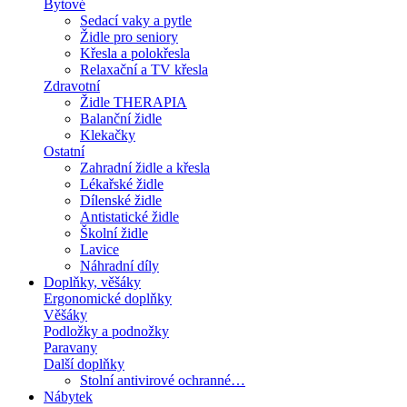
Bytové
Sedací vaky a pytle
Židle pro seniory
Křesla a polokřesla
Relaxační a TV křesla
Zdravotní
Židle THERAPIA
Balanční židle
Klekačky
Ostatní
Zahradní židle a křesla
Lékařské židle
Dílenské židle
Antistatické židle
Školní židle
Lavice
Náhradní díly
Doplňky, věšáky
Ergonomické doplňky
Věšáky
Podložky a podnožky
Paravany
Další doplňky
Stolní antivirové ochranné…
Nábytek