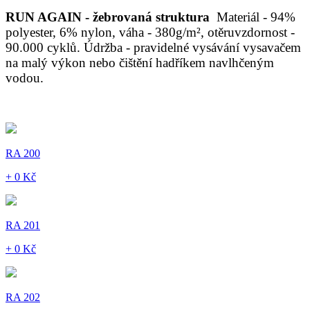
RUN AGAIN - žebrovaná struktura
Materiál - 94%
polyester, 6% nylon, váha - 380g/m², otěruvzdornost -
90.000 cyklů. Údržba - pravidelné vysávání vysavačem
na malý výkon nebo čištění hadříkem navlhčeným
vodou.
RA 200
+ 0 Kč
RA 201
+ 0 Kč
RA 202