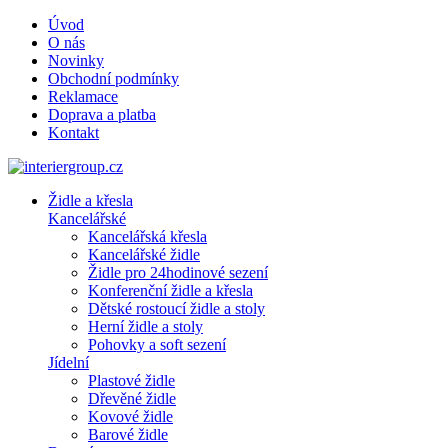
Úvod
O nás
Novinky
Obchodní podmínky
Reklamace
Doprava a platba
Kontakt
Židle a křesla
Kancelářské
Kancelářská křesla
Kancelářské židle
Židle pro 24hodinové sezení
Konferenční židle a křesla
Dětské rostoucí židle a stoly
Herní židle a stoly
Pohovky a soft sezení
Jídelní
Plastové židle
Dřevěné židle
Kovové židle
Barové židle