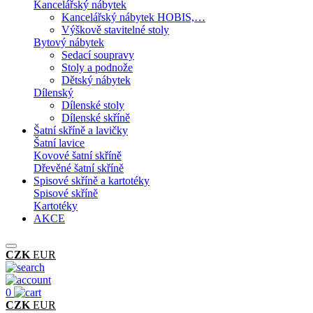
Kancelářský nábytek
Kancelářský nábytek HOBIS,…
Výškově stavitelné stoly
Bytový nábytek
Sedací soupravy
Stoly a podnože
Dětský nábytek
Dílenský
Dílenské stoly
Dílenské skříně
Šatní skříně a lavičky
Šatní lavice
Kovové šatní skříně
Dřevěné šatní skříně
Spisové skříně a kartotéky
Spisové skříně
Kartotéky
AKCE
CZK
EUR
0
CZK
EUR