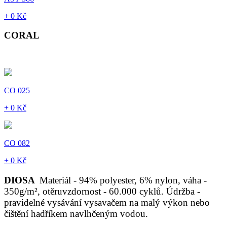
+ 0 Kč
CORAL
CO 025
+ 0 Kč
CO 082
+ 0 Kč
DIOSA
Materiál - 94% polyester, 6% nylon, váha -
350g/m², otěruvzdornost - 60.000 cyklů. Údržba -
pravidelné vysávání vysavačem na malý výkon nebo
čištění hadříkem navlhčeným vodou.