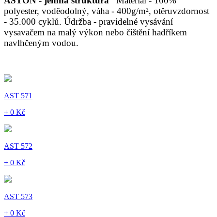
ASTON - jemná struktura
Materiál - 100%
polyester, voděodolný, váha - 400g/m², otěruvzdornost
- 35.000 cyklů. Údržba - pravidelné vysávání
vysavačem na malý výkon nebo čištění hadříkem
navlhčeným vodou.
AST 571
+ 0 Kč
AST 572
+ 0 Kč
AST 573
+ 0 Kč