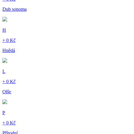
Dub sonoma
H
+ 0 Kč
Hnědá
L
+ 0 Kč
Olše
P
+ 0 Kč
Přírodní