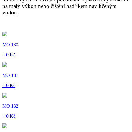
na malý výkon nebo čištění hadříkem navlhčeným
vodou.
MO 130
+ 0 Kč
MO 131
+ 0 Kč
MO 132
+ 0 Kč