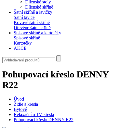
Dílenské stoly
Dílenské skříně
Šatní skříně a lavičky
Šatní lavice
Kovové šatní skříně
Dřevěné šatní skříně
Spisové skříně a kartotéky
Spisové skříně
Kartotéky
AKCE
Pohupovací křeslo DENNY
R22
Úvod
Židle a křesla
Bytové
Relaxační a TV křesla
Pohupovací křeslo DENNY R22