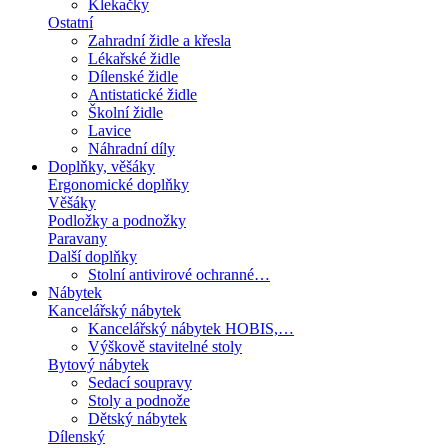
Klekačky
Ostatní
Zahradní židle a křesla
Lékařské židle
Dílenské židle
Antistatické židle
Školní židle
Lavice
Náhradní díly
Doplňky, věšáky
Ergonomické doplňky
Věšáky
Podložky a podnožky
Paravany
Další doplňky
Stolní antivirové ochranné…
Nábytek
Kancelářský nábytek
Kancelářský nábytek HOBIS,…
Výškově stavitelné stoly
Bytový nábytek
Sedací soupravy
Stoly a podnože
Dětský nábytek
Dílenský