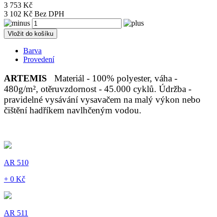
3 753 Kč
3 102 Kč Bez DPH
Vložit do košíku
Barva
Provedení
ARTEMIS
Materiál - 100% polyester, váha -
480g/m², otěruvzdornost - 45.000 cyklů. Údržba -
pravidelné vysávání vysavačem na malý výkon nebo
čištění hadříkem navlhčeným vodou.
AR 510
+ 0 Kč
AR 511