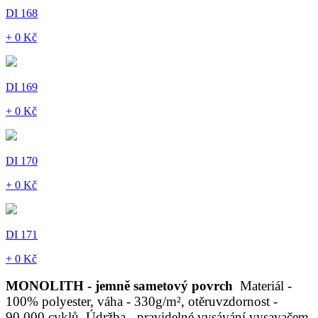
DI 168
+ 0 Kč
DI 169
+ 0 Kč
DI 170
+ 0 Kč
DI 171
+ 0 Kč
MONOLITH - jemně sametový povrch
Materiál -
100% polyester, váha - 330g/m², otěruvzdornost -
90.000 cyklů. Údržba - pravidelné vysávání vysavačem