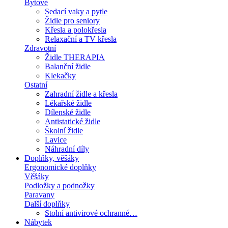
Bytové
Sedací vaky a pytle
Židle pro seniory
Křesla a polokřesla
Relaxační a TV křesla
Zdravotní
Židle THERAPIA
Balanční židle
Klekačky
Ostatní
Zahradní židle a křesla
Lékařské židle
Dílenské židle
Antistatické židle
Školní židle
Lavice
Náhradní díly
Doplňky, věšáky
Ergonomické doplňky
Věšáky
Podložky a podnožky
Paravany
Další doplňky
Stolní antivirové ochranné…
Nábytek