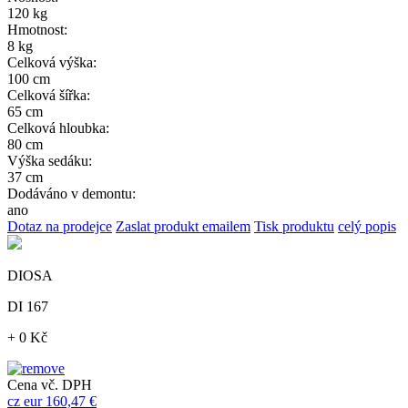
120 kg
Hmotnost:
8 kg
Celková výška:
100 cm
Celková šířka:
65 cm
Celková hloubka:
80 cm
Výška sedáku:
37 cm
Dodáváno v demontu:
ano
Dotaz na prodejce
Zaslat produkt emailem
Tisk produktu
celý popis
DIOSA
DI 167
+ 0 Kč
Cena vč. DPH
cz
eur
160,47 €