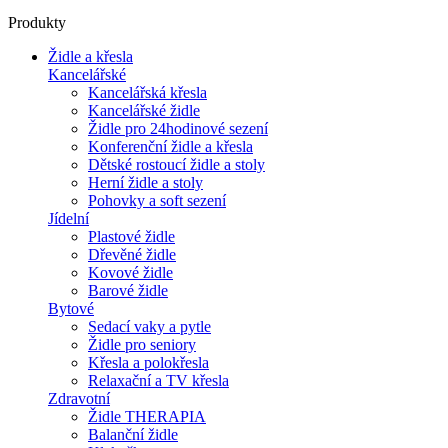
Produkty
Židle a křesla
Kancelářské
Kancelářská křesla
Kancelářské židle
Židle pro 24hodinové sezení
Konferenční židle a křesla
Dětské rostoucí židle a stoly
Herní židle a stoly
Pohovky a soft sezení
Jídelní
Plastové židle
Dřevěné židle
Kovové židle
Barové židle
Bytové
Sedací vaky a pytle
Židle pro seniory
Křesla a polokřesla
Relaxační a TV křesla
Zdravotní
Židle THERAPIA
Balanční židle