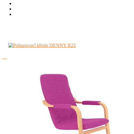
Bytové
Relaxační a TV křesla
Pohupovací křeslo DENNY R22