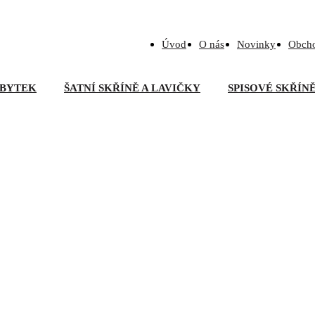
Úvod
O nás
Novinky
Obch
BYTEK
ŠATNÍ SKŘÍNĚ A LAVIČKY
SPISOVÉ SKŘÍN
upovací křeslo DENNY