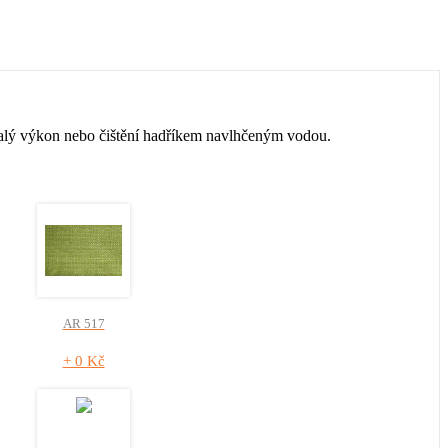
malý výkon nebo čištění hadříkem navlhčeným vodou.
AR 517
+ 0 Kč