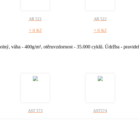
AR 521
AR 522
+ 0 Kč
+ 0 Kč
olný, váha - 400g/m², otěruvzdornost - 35.000 cyklů. Údržba - pravid
AST 573
AST574
+ 0 Kč
+ 0 Kč