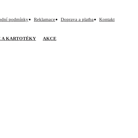
odní podmínky
Reklamace
Doprava a platba
Kontakt
Ě A KARTOTÉKY
AKCE
 R22