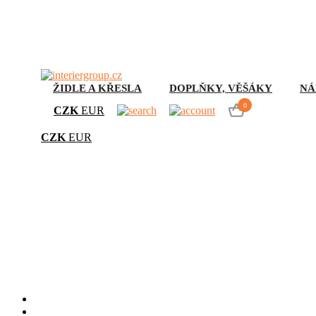
ŽIDLE A KŘESLA
DOPLŇKY, VĚŠÁKY
NÁ
0
CZK
EUR
CZK
EUR
Poh
Úvod
Židle a křesla