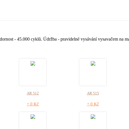
zdornost - 45.000 cyklů. Údržba - pravidelné vysávání vysavačem na 
AR 512
AR 515
+ 0 Kč
+ 0 Kč