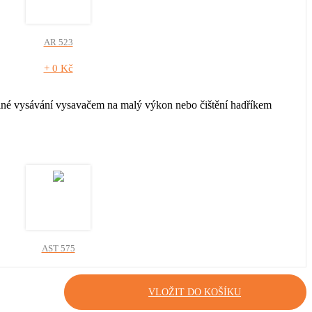
AR 523
+ 0 Kč
elné vysávání vysavačem na malý výkon nebo čištění hadříkem
AST 575
+ 0 Kč
VLOŽIT DO KOŠÍKU