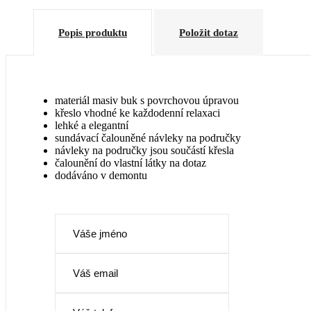
Popis produktu
Položit dotaz
AST 576
AST 578
+ 0 Kč
+ 0 Kč
materiál masiv buk s povrchovou úpravou
křeslo vhodné ke každodenní relaxaci
lehké a elegantní
sundávací čalouněné návleky na područky
návleky na područky jsou součástí křesla
čalounění do vlastní látky na dotaz
dodáváno v demontu
AST 585
AST 586
+ 0 Kč
+ 0 Kč
CORAL