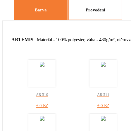
Barva
Provedení
ARTEMIS
Materiál - 100% polyester, váha - 480g/m², otěruv
AR 510
AR 511
+ 0 Kč
+ 0 Kč