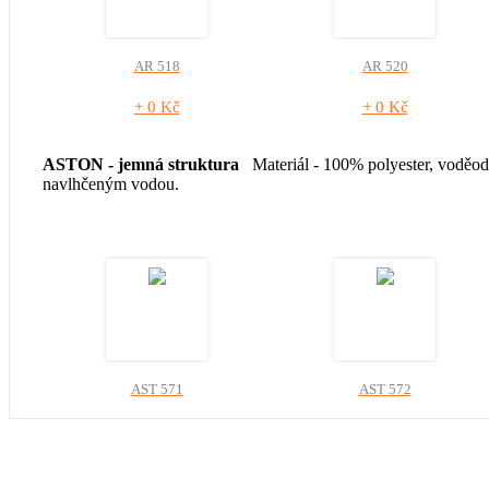
AR 518
AR 520
+ 0 Kč
+ 0 Kč
ASTON - jemná struktura
Materiál - 100% polyester, voděod
navlhčeným vodou.
AST 571
AST 572
+ 0 Kč
+ 0 Kč