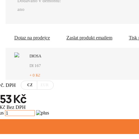
Dodáváno v demontu:
ano
Dotaz na prodejce
Zaslat produkt emailem
Tisk
DIOSA
DI 167
+ 0 Kč
vč. DPH
CZ
EUR
753 Kč
 Kč Bez DPH