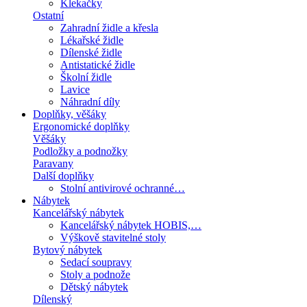
Klekačky
Ostatní
Zahradní židle a křesla
Lékařské židle
Dílenské židle
Antistatické židle
Školní židle
Lavice
Náhradní díly
Doplňky, věšáky
Ergonomické doplňky
Věšáky
Podložky a podnožky
Paravany
Další doplňky
Stolní antivirové ochranné…
Nábytek
Kancelářský nábytek
Kancelářský nábytek HOBIS,…
Výškově stavitelné stoly
Bytový nábytek
Sedací soupravy
Stoly a podnože
Dětský nábytek
Dílenský