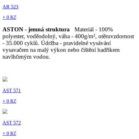
AR 523
+ 0 Kč
ASTON - jemná struktura
Materiál - 100%
polyester, voděodolný, váha - 400g/m², otěruvzdornost
- 35.000 cyklů. Údržba - pravidelné vysávání
vysavačem na malý výkon nebo čištění hadříkem
navlhčeným vodou.
AST 571
+ 0 Kč
AST 572
+ 0 Kč