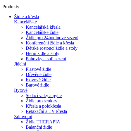
Produkty
Židle a křesla
Kancelářské
Kancelářská křesla
Kancelářské židle
Židle pro 24hodinové sezení
Konferenční židle a křesla
Dětské rostoucí židle a stoly
Herní židle a stoly
Pohovky a soft sezení
Jídelní
Plastové židle
Dřevěné židle
Kovové židle
Barové židle
Bytové
Sedací vaky a pytle
Židle pro seniory
Křesla a polokřesla
Relaxační a TV křesla
Zdravotní
Židle THERAPIA
Balanční židle