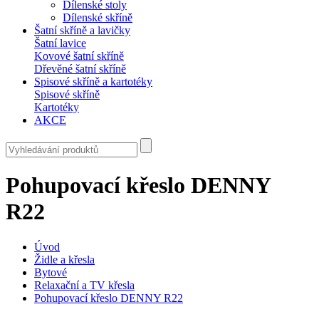
Dílenské stoly
Dílenské skříně
Šatní skříně a lavičky
Šatní lavice
Kovové šatní skříně
Dřevěné šatní skříně
Spisové skříně a kartotéky
Spisové skříně
Kartotéky
AKCE
Pohupovací křeslo DENNY
R22
Úvod
Židle a křesla
Bytové
Relaxační a TV křesla
Pohupovací křeslo DENNY R22