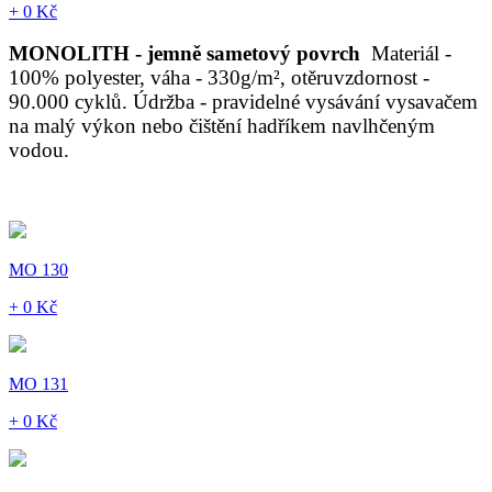
+ 0 Kč
MONOLITH - jemně sametový povrch
Materiál -
100% polyester, váha - 330g/m², otěruvzdornost -
90.000 cyklů. Údržba - pravidelné vysávání vysavačem
na malý výkon nebo čištění hadříkem navlhčeným
vodou.
MO 130
+ 0 Kč
MO 131
+ 0 Kč