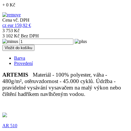
+ 0 Kč
Cena vč. DPH
cz
eur
159,92 €
3 753 Kč
3 102 Kč Bez DPH
Vložit do košíku
Barva
Provedení
ARTEMIS
Materiál - 100% polyester, váha -
480g/m², otěruvzdornost - 45.000 cyklů. Údržba -
pravidelné vysávání vysavačem na malý výkon nebo
čištění hadříkem navlhčeným vodou.
AR 510