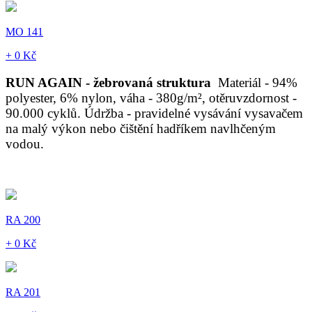
MO 141
+ 0 Kč
RUN AGAIN - žebrovaná struktura
Materiál - 94%
polyester, 6% nylon, váha - 380g/m², otěruvzdornost -
90.000 cyklů. Údržba - pravidelné vysávání vysavačem
na malý výkon nebo čištění hadříkem navlhčeným
vodou.
RA 200
+ 0 Kč
RA 201