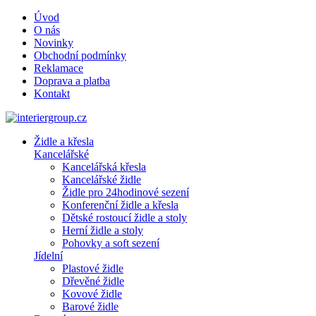
Úvod
O nás
Novinky
Obchodní podmínky
Reklamace
Doprava a platba
Kontakt
Židle a křesla
Kancelářské
Kancelářská křesla
Kancelářské židle
Židle pro 24hodinové sezení
Konferenční židle a křesla
Dětské rostoucí židle a stoly
Herní židle a stoly
Pohovky a soft sezení
Jídelní
Plastové židle
Dřevěné židle
Kovové židle
Barové židle