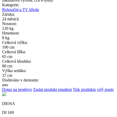
zakázková výroba, cca 4 týdny
Kategorie:
Relaxační a TV křesla
Záruka:
24 měsíců
Nosnost:
120 kg
Hmotnost:
8 kg
Celková výška:
100 cm
Celková šířka:
65 cm
Celková hloubka:
80 cm
Výška sedáku:
37 cm
Dodáváno v demontu:
ano
Dotaz na prodejce
Zaslat produkt emailem
Tisk produktu
celý popis
DIOSA
DI 169