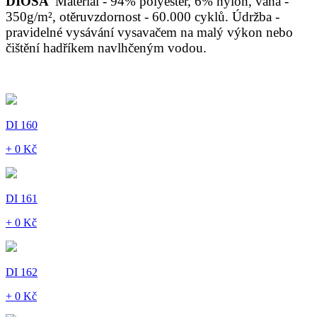
DIOSA
Materiál - 94% polyester, 6% nylon, váha -
350g/m², otěruvzdornost - 60.000 cyklů. Údržba -
pravidelné vysávání vysavačem na malý výkon nebo
čištění hadříkem navlhčeným vodou.
DI 160
+ 0 Kč
DI 161
+ 0 Kč
DI 162
+ 0 Kč