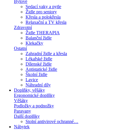
Bytové
Sedací vaky a pytle
Židle pro seniory
Křesla a polokřesla
Relaxační a TV křesla
Zdravotní
Židle THERAPIA
Balanční židle
Klekačky
Ostatní
Zahradní židle a křesla
Lékařské židle
Dílenské židle
Antistatické židle
Školní židle
Lavice
Náhradní díly
Doplňky, věšáky
Ergonomické doplňky
Věšáky
Podložky a podnožky
Paravany
Další doplňky
Stolní antivirové ochranné…
Nábytek