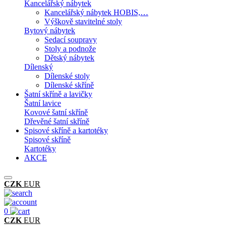
Kancelářský nábytek
Kancelářský nábytek HOBIS,…
Výškově stavitelné stoly
Bytový nábytek
Sedací soupravy
Stoly a podnože
Dětský nábytek
Dílenský
Dílenské stoly
Dílenské skříně
Šatní skříně a lavičky
Šatní lavice
Kovové šatní skříně
Dřevěné šatní skříně
Spisové skříně a kartotéky
Spisové skříně
Kartotéky
AKCE
CZK
EUR
0
CZK
EUR