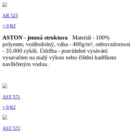
AR 523
+ 0 Kč
ASTON - jemná struktura
Materiál - 100%
polyester, voděodolný, váha - 400g/m², otěruvzdornost
- 35.000 cyklů. Údržba - pravidelné vysávání
vysavačem na malý výkon nebo čištění hadříkem
navlhčeným vodou.
AST 571
+ 0 Kč
AST 572