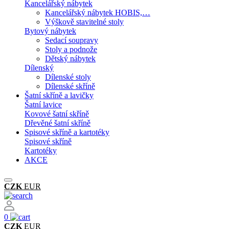
Kancelářský nábytek
Kancelářský nábytek HOBIS,…
Výškově stavitelné stoly
Bytový nábytek
Sedací soupravy
Stoly a podnože
Dětský nábytek
Dílenský
Dílenské stoly
Dílenské skříně
Šatní skříně a lavičky
Šatní lavice
Kovové šatní skříně
Dřevěné šatní skříně
Spisové skříně a kartotéky
Spisové skříně
Kartotéky
AKCE
CZK
EUR
0
CZK
EUR