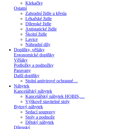
Klekačky
Ostatní
Zahradní židle a křesla
Lékařské židle
Dílenské židle
Antistatické židle
Školní židle
Lavice
Náhradní díly
Doplňky, věšáky
Ergonomické doplňky
Věšáky
Podložky a podnožky
Paravany
Další doplňky
Stolní antivirové ochranné…
Nábytek
Kancelářský nábytek
Kancelářský nábytek HOBIS,…
Výškově stavitelné stoly
Bytový nábytek
Sedací soupravy
Stoly a podnože
Dětský nábytek
Dílenský