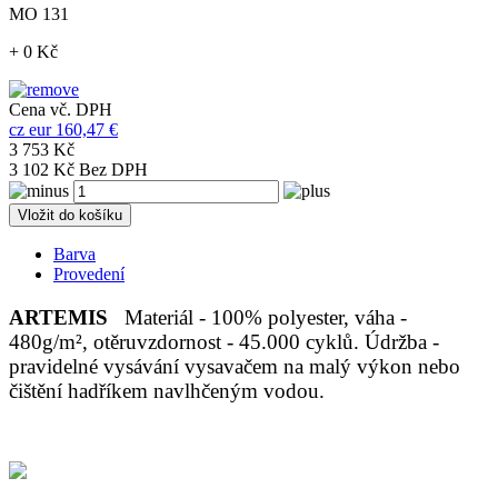
MO 131
+ 0 Kč
Cena vč. DPH
cz
eur
160,47 €
3 753 Kč
3 102 Kč Bez DPH
Vložit do košíku
Barva
Provedení
ARTEMIS
Materiál - 100% polyester, váha -
480g/m², otěruvzdornost - 45.000 cyklů. Údržba -
pravidelné vysávání vysavačem na malý výkon nebo
čištění hadříkem navlhčeným vodou.