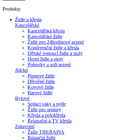
Produkty
Židle a křesla
Kancelářské
Kancelářská křesla
Kancelářské židle
Židle pro 24hodinové sezení
Konferenční židle a křesla
Dětské rostoucí židle a stoly
Herní židle a stoly
Pohovky a soft sezení
Jídelní
Plastové židle
Dřevěné židle
Kovové židle
Barové židle
Bytové
Sedací vaky a pytle
Židle pro seniory
Křesla a polokřesla
Relaxační a TV křesla
Zdravotní
Židle THERAPIA
Balanční židle