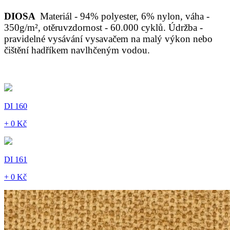
DIOSA
Materiál - 94% polyester, 6% nylon, váha -
350g/m², otěruvzdornost - 60.000 cyklů. Údržba -
pravidelné vysávání vysavačem na malý výkon nebo
čištění hadříkem navlhčeným vodou.
DI 160
+ 0 Kč
DI 161
+ 0 Kč