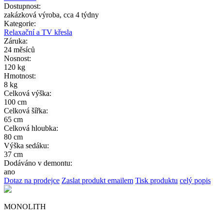
Dostupnost:
zakázková výroba, cca 4 týdny
Kategorie:
Relaxační a TV křesla
Záruka:
24 měsíců
Nosnost:
120 kg
Hmotnost:
8 kg
Celková výška:
100 cm
Celková šířka:
65 cm
Celková hloubka:
80 cm
Výška sedáku:
37 cm
Dodáváno v demontu:
ano
Dotaz na prodejce
Zaslat produkt emailem
Tisk produktu
celý popis
MONOLITH