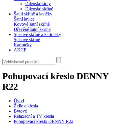
Dílenské stoly
Dílenské skříně
Šatní skříně a lavičky
Šatní lavice
Kovové šatní skříně
Dřevěné šatní skříně
Spisové skříně a kartotéky
Spisové skříně
Kartotéky
AKCE
Pohupovací křeslo DENNY
R22
Úvod
Židle a křesla
Bytové
Relaxační a TV křesla
Pohupovací křeslo DENNY R22