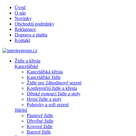
Úvod
O nás
Novinky
Obchodní podmínky
Reklamace
Doprava a platba
Kontakt
Židle a křesla
Kancelářské
Kancelářská křesla
Kancelářské židle
Židle pro 24hodinové sezení
Konferenční židle a křesla
Dětské rostoucí židle a stoly
Herní židle a stoly
Pohovky a soft sezení
Jídelní
Plastové židle
Dřevěné židle
Kovové židle
Barové židle