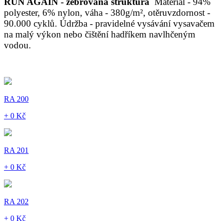
RUN AGAIN - žebrovaná struktura
Materiál - 94%
polyester, 6% nylon, váha - 380g/m², otěruvzdornost -
90.000 cyklů. Údržba - pravidelné vysávání vysavačem
na malý výkon nebo čištění hadříkem navlhčeným
vodou.
RA 200
+ 0 Kč
RA 201
+ 0 Kč
RA 202
+ 0 Kč