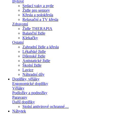
Bytové
Sedací vaky a pytle
Židle pro seniory
Křesla a polokřesla
Relaxační a TV křesla
Zdravotní
Židle THERAPIA
Balanční židle
Klekačky
Ostatní
Zahradní židle a křesla
Lékařské židle
Dílenské židle
Antistatické židle
Školní židle
Lavice
Náhradní díly
Doplňky, věšáky
Ergonomické doplňky
Věšáky
Podložky a podnožky
Paravany
Další doplňky
Stolní antivirové ochranné…
Nábytek