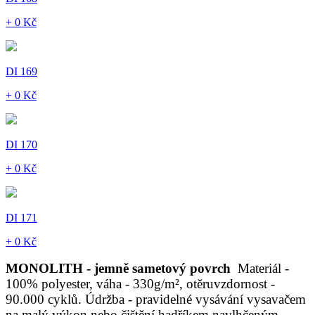
+ 0 Kč
DI 169
+ 0 Kč
DI 170
+ 0 Kč
DI 171
+ 0 Kč
MONOLITH - jemně sametový povrch
Materiál -
100% polyester, váha - 330g/m², otěruvzdornost -
90.000 cyklů. Údržba - pravidelné vysávání vysavačem
na malý výkon nebo čištění hadříkem navlhčeným