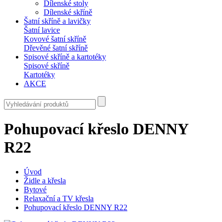
Dílenské stoly
Dílenské skříně
Šatní skříně a lavičky
Šatní lavice
Kovové šatní skříně
Dřevěné šatní skříně
Spisové skříně a kartotéky
Spisové skříně
Kartotéky
AKCE
Pohupovací křeslo DENNY
R22
Úvod
Židle a křesla
Bytové
Relaxační a TV křesla
Pohupovací křeslo DENNY R22