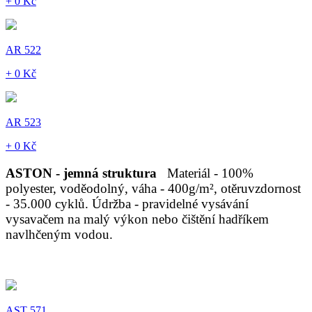
+ 0 Kč
AR 522
+ 0 Kč
AR 523
+ 0 Kč
ASTON - jemná struktura
Materiál - 100%
polyester, voděodolný, váha - 400g/m², otěruvzdornost
- 35.000 cyklů. Údržba - pravidelné vysávání
vysavačem na malý výkon nebo čištění hadříkem
navlhčeným vodou.
AST 571