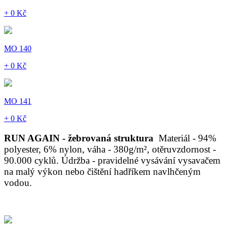
+ 0 Kč
MO 140
+ 0 Kč
MO 141
+ 0 Kč
RUN AGAIN - žebrovaná struktura
Materiál - 94%
polyester, 6% nylon, váha - 380g/m², otěruvzdornost -
90.000 cyklů. Údržba - pravidelné vysávání vysavačem
na malý výkon nebo čištění hadříkem navlhčeným
vodou.