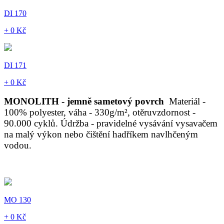
DI 170
+ 0 Kč
DI 171
+ 0 Kč
MONOLITH - jemně sametový povrch
Materiál -
100% polyester, váha - 330g/m², otěruvzdornost -
90.000 cyklů. Údržba - pravidelné vysávání vysavačem
na malý výkon nebo čištění hadříkem navlhčeným
vodou.
MO 130
+ 0 Kč