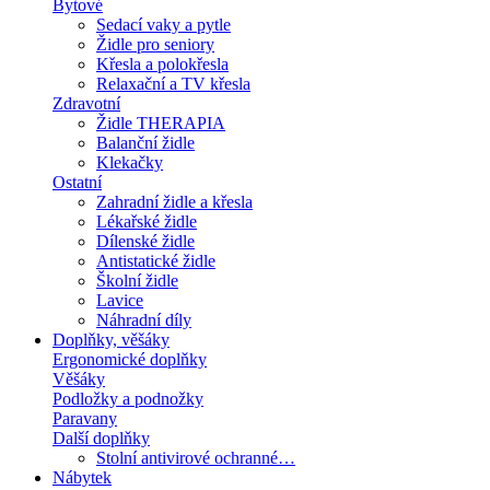
Bytové
Sedací vaky a pytle
Židle pro seniory
Křesla a polokřesla
Relaxační a TV křesla
Zdravotní
Židle THERAPIA
Balanční židle
Klekačky
Ostatní
Zahradní židle a křesla
Lékařské židle
Dílenské židle
Antistatické židle
Školní židle
Lavice
Náhradní díly
Doplňky, věšáky
Ergonomické doplňky
Věšáky
Podložky a podnožky
Paravany
Další doplňky
Stolní antivirové ochranné…
Nábytek