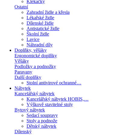
Klekačky
Ostatní
Zahradní židle a křesla
Lékařské židle
Dílenské židle
Antistatické židle
Školní židle
Lavice
Náhradní díly
Doplňky, věšáky
Ergonomické doplňky
Věšáky
Podložky a podnožky
Paravany
Další doplňky
Stolní antivirové ochranné…
Nábytek
Kancelářský nábytek
Kancelářský nábytek HOBIS,…
Výškově stavitelné stoly
Bytový nábytek
Sedací soupravy
Stoly a podnože
Dětský nábytek
Dílenský