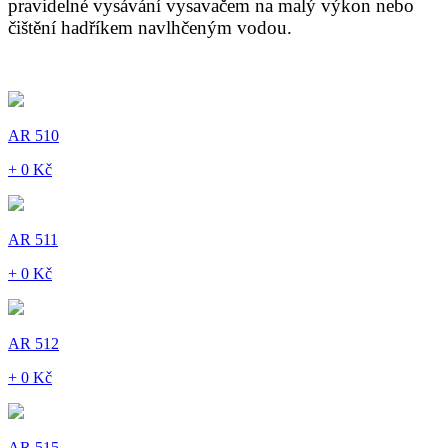
pravidelné vysávání vysavačem na malý výkon nebo
čištění hadříkem navlhčeným vodou.
AR 510
+ 0 Kč
AR 511
+ 0 Kč
AR 512
+ 0 Kč
AR 515