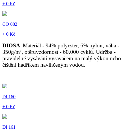
+ 0 Kč
CO 082
+ 0 Kč
DIOSA
Materiál - 94% polyester, 6% nylon, váha -
350g/m², otěruvzdornost - 60.000 cyklů. Údržba -
pravidelné vysávání vysavačem na malý výkon nebo
čištění hadříkem navlhčeným vodou.
DI 160
+ 0 Kč
DI 161