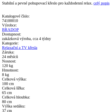
Stabilní a pevné pohupovací křeslo pro každodenní relax.
celý popis
Katalogové číslo:
74100010
Výrobce:
BRADOP
Dostupnost:
zakázková výroba, cca 4 týdny
Kategorie:
Relaxační a TV křesla
Záruka:
24 měsíců
Nosnost:
120 kg
Hmotnost:
8 kg
Celková výška:
100 cm
Celková šířka:
65 cm
Celková hloubka:
80 cm
Výška sedáku:
37 cm