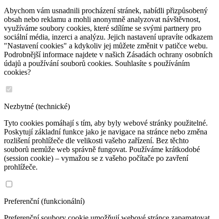
Abychom vám usnadnili procházení stránek, nabídli přizpůsobený
obsah nebo reklamu a mohli anonymně analyzovat návštěvnost,
využíváme soubory cookies, které sdílíme se svými partnery pro
sociální média, inzerci a analýzu. Jejich nastavení upravíte odkazem
"Nastavení cookies" a kdykoliv jej můžete změnit v patičce webu.
Podrobnější informace najdete v našich Zásadách ochrany osobních
údajů a používání souborů cookies. Souhlasíte s používáním
cookies?
Nezbytné (technické)
Tyto cookies pomáhají s tím, aby byly webové stránky použitelné.
Poskytují základní funkce jako je navigace na stránce nebo změna
rozlišení prohlížeče dle velikosti vašeho zařízení. Bez těchto
souborů nemůže web správně fungovat. Používáme krátkodobé
(session cookie) – vymažou se z vašeho počítače po zavření
prohlížeče.
Preferenční (funkcionální)
Preferenční soubory cookie umožňují webové stránce zapamatovat