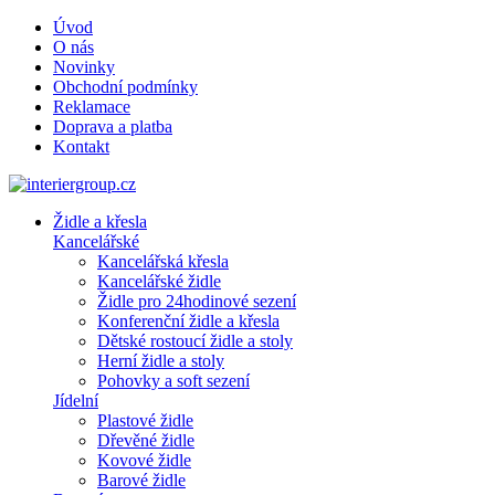
Úvod
O nás
Novinky
Obchodní podmínky
Reklamace
Doprava a platba
Kontakt
Židle a křesla
Kancelářské
Kancelářská křesla
Kancelářské židle
Židle pro 24hodinové sezení
Konferenční židle a křesla
Dětské rostoucí židle a stoly
Herní židle a stoly
Pohovky a soft sezení
Jídelní
Plastové židle
Dřevěné židle
Kovové židle
Barové židle