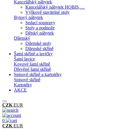
Kancelářský nábytek
Kancelářský nábytek HOBIS,…
Výškově stavitelné stoly
Bytový nábytek
Sedací soupravy
Stoly a podnože
Dětský nábytek
Dílenský
Dílenské stoly
Dílenské skříně
Šatní skříně a lavičky
Šatní lavice
Kovové šatní skříně
Dřevěné šatní skříně
Spisové skříně a kartotéky
Spisové skříně
Kartotéky
AKCE
CZK
EUR
0
CZK
EUR