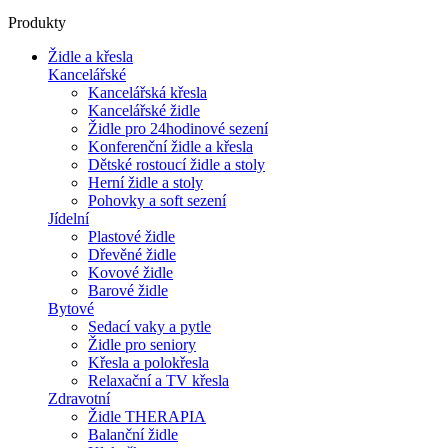
Produkty
Židle a křesla
Kancelářské
Kancelářská křesla
Kancelářské židle
Židle pro 24hodinové sezení
Konferenční židle a křesla
Dětské rostoucí židle a stoly
Herní židle a stoly
Pohovky a soft sezení
Jídelní
Plastové židle
Dřevěné židle
Kovové židle
Barové židle
Bytové
Sedací vaky a pytle
Židle pro seniory
Křesla a polokřesla
Relaxační a TV křesla
Zdravotní
Židle THERAPIA
Balanční židle