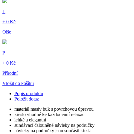
L
+ 0 Kč
Olše
P
+ 0 Kč
Přírodní
Vložit do košíku
Popis produktu
Položit dotaz
materiál masiv buk s povrchovou úpravou
křeslo vhodné ke každodenní relaxaci
lehké a elegantní
sundávací čalouněné návleky na područky
návleky na područky jsou součástí křesla