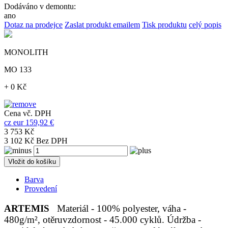
Dodáváno v demontu:
ano
Dotaz na prodejce
Zaslat produkt emailem
Tisk produktu
celý popis
MONOLITH
MO 133
+ 0 Kč
Cena vč. DPH
cz
eur
159,92 €
3 753 Kč
3 102 Kč Bez DPH
Vložit do košíku
Barva
Provedení
ARTEMIS
Materiál - 100% polyester, váha -
480g/m², otěruvzdornost - 45.000 cyklů. Údržba -