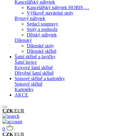
Kancelářský nábytek
Kancelářský nábytek HOBIS,…
Výškově stavitelné stoly
Bytový nábytek
Sedací soupravy
Stoly a podnože
Dětský nábytek
Dílenský
Dílenské stoly
Dílenské skříně
Šatní skříně a lavičky
Šatní lavice
Kovové šatní skříně
Dřevěné šatní skříně
Spisové skříně a kartotéky
Spisové skříně
Kartotéky
AKCE
CZK
EUR
0
CZK
EUR