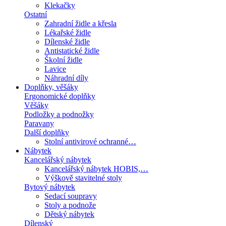
Klekačky
Ostatní
Zahradní židle a křesla
Lékařské židle
Dílenské židle
Antistatické židle
Školní židle
Lavice
Náhradní díly
Doplňky, věšáky
Ergonomické doplňky
Věšáky
Podložky a podnožky
Paravany
Další doplňky
Stolní antivirové ochranné…
Nábytek
Kancelářský nábytek
Kancelářský nábytek HOBIS,…
Výškově stavitelné stoly
Bytový nábytek
Sedací soupravy
Stoly a podnože
Dětský nábytek
Dílenský