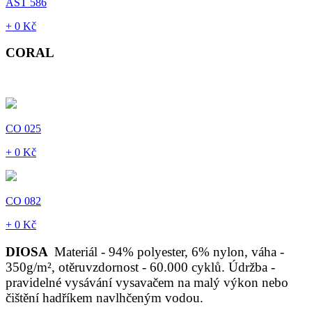
AST 586
+ 0 Kč
CORAL
CO 025
+ 0 Kč
CO 082
+ 0 Kč
DIOSA
Materiál - 94% polyester, 6% nylon, váha -
350g/m², otěruvzdornost - 60.000 cyklů. Údržba -
pravidelné vysávání vysavačem na malý výkon nebo
čištění hadříkem navlhčeným vodou.