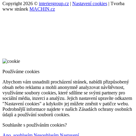
Copyright 2026 ©
interiergroup.cz
|
Nastavení cookies
| Tvorba
www stránek
MACHIN.cz
Používáme cookies
Abychom vám usnadnili procházení stránek, nabídli přizpůsobený
obsah nebo reklamu a mohli anonymně analyzovat návštěvnost,
využíváme soubory cookies, které sdílíme se svými partnery pro
sociální média, inzerci a analýzu. Jejich nastavení upravíte odkazem
"Nastavení cookies" a kdykoliv jej můžete změnit v patičce webu.
Podrobnější informace najdete v našich Zásadách ochrany osobních
údajů a používání souborů cookies.
Souhlasíte s používáním cookies?
Ano, souhlasím
Nesouhlasím
Nastavení