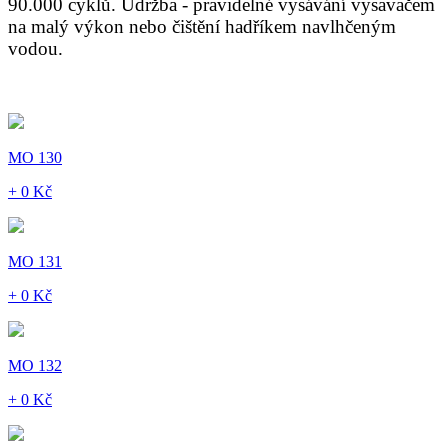
90.000 cyklů. Údržba - pravidelné vysávání vysavačem
na malý výkon nebo čištění hadříkem navlhčeným
vodou.
MO 130
+ 0 Kč
MO 131
+ 0 Kč
MO 132
+ 0 Kč