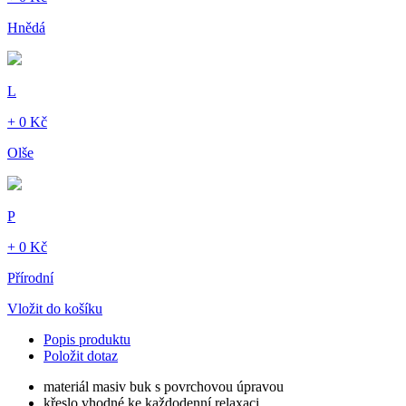
Hnědá
L
+ 0 Kč
Olše
P
+ 0 Kč
Přírodní
Vložit do košíku
Popis produktu
Položit dotaz
materiál masiv buk s povrchovou úpravou
křeslo vhodné ke každodenní relaxaci