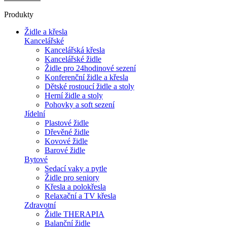
Produkty
Židle a křesla
Kancelářské
Kancelářská křesla
Kancelářské židle
Židle pro 24hodinové sezení
Konferenční židle a křesla
Dětské rostoucí židle a stoly
Herní židle a stoly
Pohovky a soft sezení
Jídelní
Plastové židle
Dřevěné židle
Kovové židle
Barové židle
Bytové
Sedací vaky a pytle
Židle pro seniory
Křesla a polokřesla
Relaxační a TV křesla
Zdravotní
Židle THERAPIA
Balanční židle