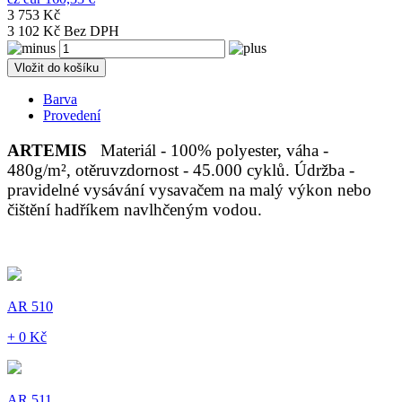
3 753 Kč
3 102 Kč Bez DPH
Vložit do košíku
Barva
Provedení
ARTEMIS
Materiál - 100% polyester, váha -
480g/m², otěruvzdornost - 45.000 cyklů. Údržba -
pravidelné vysávání vysavačem na malý výkon nebo
čištění hadříkem navlhčeným vodou.
AR 510
+ 0 Kč
AR 511