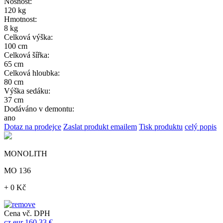
Nosnost:
120 kg
Hmotnost:
8 kg
Celková výška:
100 cm
Celková šířka:
65 cm
Celková hloubka:
80 cm
Výška sedáku:
37 cm
Dodáváno v demontu:
ano
Dotaz na prodejce
Zaslat produkt emailem
Tisk produktu
celý popis
MONOLITH
MO 136
+ 0 Kč
Cena vč. DPH
cz
eur
160,33 €