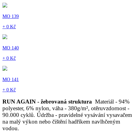
MO 139
+ 0 Kč
MO 140
+ 0 Kč
MO 141
+ 0 Kč
RUN AGAIN - žebrovaná struktura
Materiál - 94%
polyester, 6% nylon, váha - 380g/m², otěruvzdornost -
90.000 cyklů. Údržba - pravidelné vysávání vysavačem
na malý výkon nebo čištění hadříkem navlhčeným
vodou.