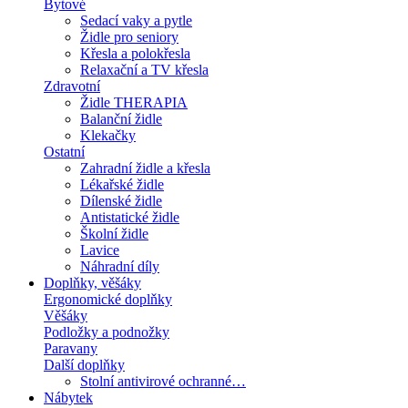
Bytové
Sedací vaky a pytle
Židle pro seniory
Křesla a polokřesla
Relaxační a TV křesla
Zdravotní
Židle THERAPIA
Balanční židle
Klekačky
Ostatní
Zahradní židle a křesla
Lékařské židle
Dílenské židle
Antistatické židle
Školní židle
Lavice
Náhradní díly
Doplňky, věšáky
Ergonomické doplňky
Věšáky
Podložky a podnožky
Paravany
Další doplňky
Stolní antivirové ochranné…
Nábytek