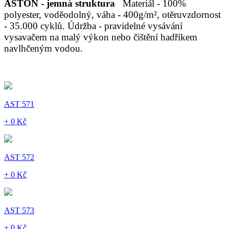
ASTON - jemná struktura
Materiál - 100%
polyester, voděodolný, váha - 400g/m², otěruvzdornost
- 35.000 cyklů. Údržba - pravidelné vysávání
vysavačem na malý výkon nebo čištění hadříkem
navlhčeným vodou.
AST 571
+ 0 Kč
AST 572
+ 0 Kč
AST 573
+ 0 Kč