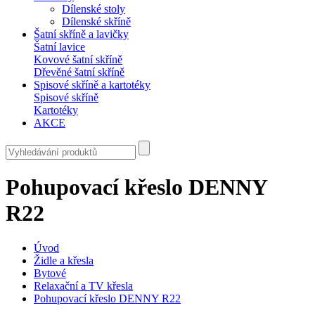
Dílenské stoly
Dílenské skříně
Šatní skříně a lavičky
Šatní lavice
Kovové šatní skříně
Dřevěné šatní skříně
Spisové skříně a kartotéky
Spisové skříně
Kartotéky
AKCE
Pohupovací křeslo DENNY
R22
Úvod
Židle a křesla
Bytové
Relaxační a TV křesla
Pohupovací křeslo DENNY R22