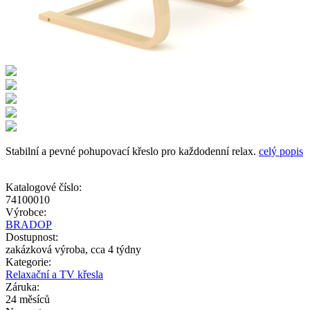
Stabilní a pevné pohupovací křeslo pro každodenní relax.
celý popis
Katalogové číslo:
74100010
Výrobce:
BRADOP
Dostupnost:
zakázková výroba, cca 4 týdny
Kategorie:
Relaxační a TV křesla
Záruka:
24 měsíců