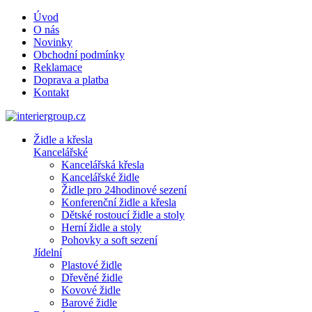
Úvod
O nás
Novinky
Obchodní podmínky
Reklamace
Doprava a platba
Kontakt
Židle a křesla
Kancelářské
Kancelářská křesla
Kancelářské židle
Židle pro 24hodinové sezení
Konferenční židle a křesla
Dětské rostoucí židle a stoly
Herní židle a stoly
Pohovky a soft sezení
Jídelní
Plastové židle
Dřevěné židle
Kovové židle
Barové židle