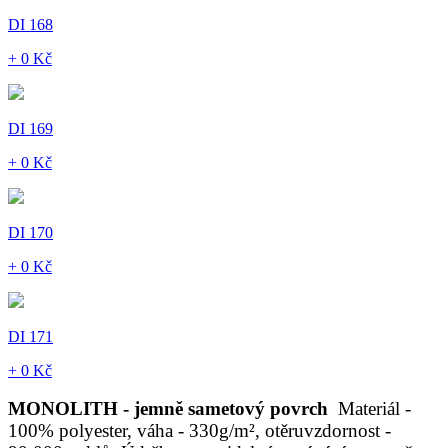
DI 168
+ 0 Kč
DI 169
+ 0 Kč
DI 170
+ 0 Kč
DI 171
+ 0 Kč
MONOLITH - jemně sametový povrch
Materiál -
100% polyester, váha - 330g/m², otěruvzdornost -