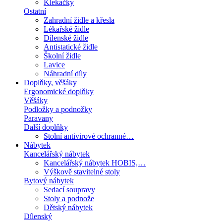
Klekačky
Ostatní
Zahradní židle a křesla
Lékařské židle
Dílenské židle
Antistatické židle
Školní židle
Lavice
Náhradní díly
Doplňky, věšáky
Ergonomické doplňky
Věšáky
Podložky a podnožky
Paravany
Další doplňky
Stolní antivirové ochranné…
Nábytek
Kancelářský nábytek
Kancelářský nábytek HOBIS,…
Výškově stavitelné stoly
Bytový nábytek
Sedací soupravy
Stoly a podnože
Dětský nábytek
Dílenský