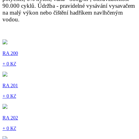
90.000 cyklů. Údržba - pravidelné vysávání vysavačem
na malý výkon nebo čištění hadříkem navlhčeným
vodou.
RA 200
+ 0 Kč
RA 201
+ 0 Kč
RA 202
+ 0 Kč