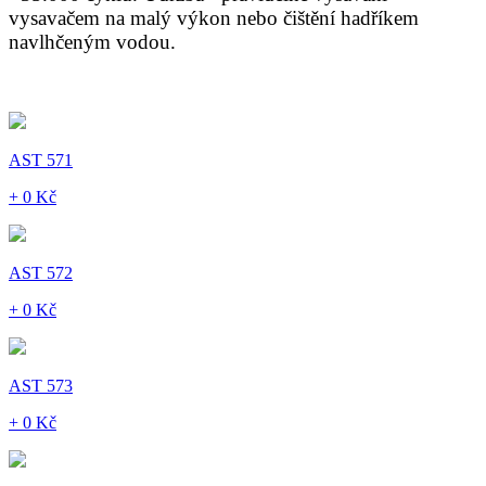
vysavačem na malý výkon nebo čištění hadříkem
navlhčeným vodou.
AST 571
+ 0 Kč
AST 572
+ 0 Kč
AST 573
+ 0 Kč