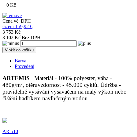
+ 0 Kč
Cena vč. DPH
cz
eur
159,92 €
3 753 Kč
3 102 Kč Bez DPH
Vložit do košíku
Barva
Provedení
ARTEMIS
Materiál - 100% polyester, váha -
480g/m², otěruvzdornost - 45.000 cyklů. Údržba -
pravidelné vysávání vysavačem na malý výkon nebo
čištění hadříkem navlhčeným vodou.
AR 510