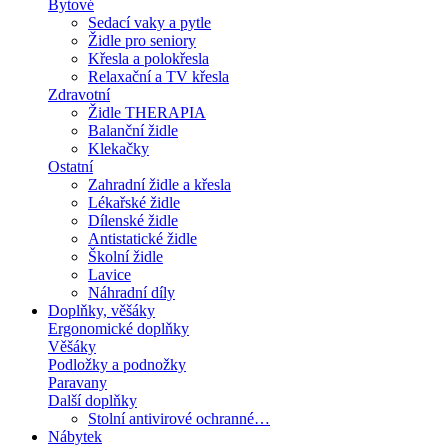
Bytové
Sedací vaky a pytle
Židle pro seniory
Křesla a polokřesla
Relaxační a TV křesla
Zdravotní
Židle THERAPIA
Balanční židle
Klekačky
Ostatní
Zahradní židle a křesla
Lékařské židle
Dílenské židle
Antistatické židle
Školní židle
Lavice
Náhradní díly
Doplňky, věšáky
Ergonomické doplňky
Věšáky
Podložky a podnožky
Paravany
Další doplňky
Stolní antivirové ochranné…
Nábytek