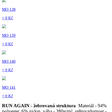
MO 138
+ 0 Kč
MO 139
+ 0 Kč
MO 140
+ 0 Kč
MO 141
+ 0 Kč
RUN AGAIN - žebrovaná struktura
Materiál - 94%
polyester, 6% nylon, váha - 380g/m², otěruvzdornost -