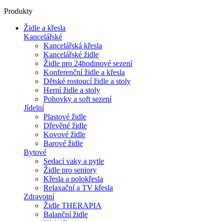
Produkty
Židle a křesla
Kancelářské
Kancelářská křesla
Kancelářské židle
Židle pro 24hodinové sezení
Konferenční židle a křesla
Dětské rostoucí židle a stoly
Herní židle a stoly
Pohovky a soft sezení
Jídelní
Plastové židle
Dřevěné židle
Kovové židle
Barové židle
Bytové
Sedací vaky a pytle
Židle pro seniory
Křesla a polokřesla
Relaxační a TV křesla
Zdravotní
Židle THERAPIA
Balanční židle