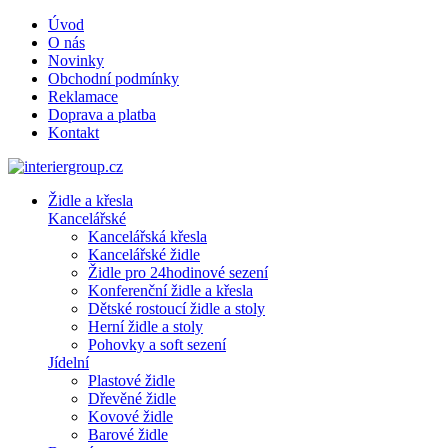
Úvod
O nás
Novinky
Obchodní podmínky
Reklamace
Doprava a platba
Kontakt
Židle a křesla
Kancelářské
Kancelářská křesla
Kancelářské židle
Židle pro 24hodinové sezení
Konferenční židle a křesla
Dětské rostoucí židle a stoly
Herní židle a stoly
Pohovky a soft sezení
Jídelní
Plastové židle
Dřevěné židle
Kovové židle
Barové židle