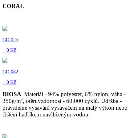
CORAL
CO 025
+ 0 Kč
CO 082
+ 0 Kč
DIOSA
Materiál - 94% polyester, 6% nylon, váha -
350g/m², otěruvzdornost - 60.000 cyklů. Údržba -
pravidelné vysávání vysavačem na malý výkon nebo
čištění hadříkem navlhčeným vodou.