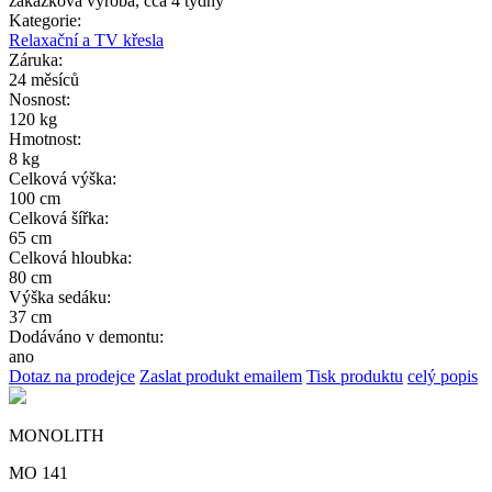
zakázková výroba, cca 4 týdny
Kategorie:
Relaxační a TV křesla
Záruka:
24 měsíců
Nosnost:
120 kg
Hmotnost:
8 kg
Celková výška:
100 cm
Celková šířka:
65 cm
Celková hloubka:
80 cm
Výška sedáku:
37 cm
Dodáváno v demontu:
ano
Dotaz na prodejce
Zaslat produkt emailem
Tisk produktu
celý popis
MONOLITH
MO 141