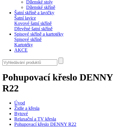
Dílenské stoly
Dílenské skříně
Šatní skříně a lavičky
Šatní lavice
Kovové šatní skříně
Dřevěné šatní skříně
Spisové skříně a kartotéky
Spisové skříně
Kartotéky
AKCE
Pohupovací křeslo DENNY
R22
Úvod
Židle a křesla
Bytové
Relaxační a TV křesla
Pohupovací křeslo DENNY R22