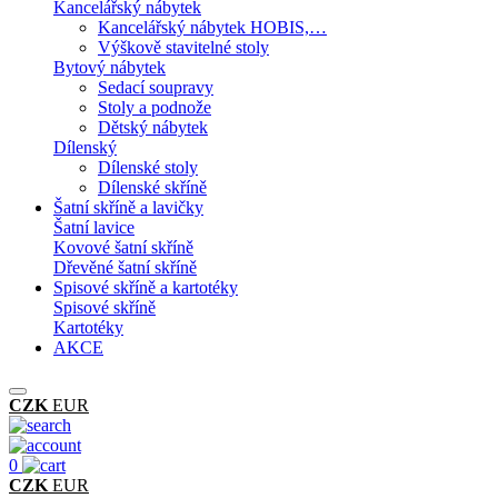
Kancelářský nábytek
Kancelářský nábytek HOBIS,…
Výškově stavitelné stoly
Bytový nábytek
Sedací soupravy
Stoly a podnože
Dětský nábytek
Dílenský
Dílenské stoly
Dílenské skříně
Šatní skříně a lavičky
Šatní lavice
Kovové šatní skříně
Dřevěné šatní skříně
Spisové skříně a kartotéky
Spisové skříně
Kartotéky
AKCE
CZK
EUR
0
CZK
EUR