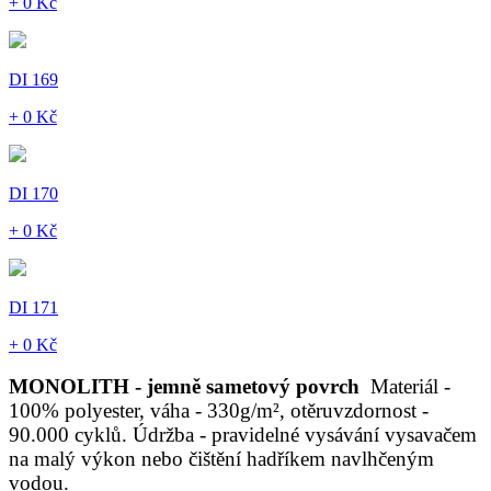
+ 0 Kč
DI 169
+ 0 Kč
DI 170
+ 0 Kč
DI 171
+ 0 Kč
MONOLITH - jemně sametový povrch
Materiál -
100% polyester, váha - 330g/m², otěruvzdornost -
90.000 cyklů. Údržba - pravidelné vysávání vysavačem
na malý výkon nebo čištění hadříkem navlhčeným
vodou.