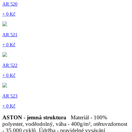
AR 520
+ 0 Kč
AR 521
+ 0 Kč
AR 522
+ 0 Kč
AR 523
+ 0 Kč
ASTON - jemná struktura
Materiál - 100%
polyester, voděodolný, váha - 400g/m², otěruvzdornost
- 35.000 cyklů. Údržba - pravidelné vysávání