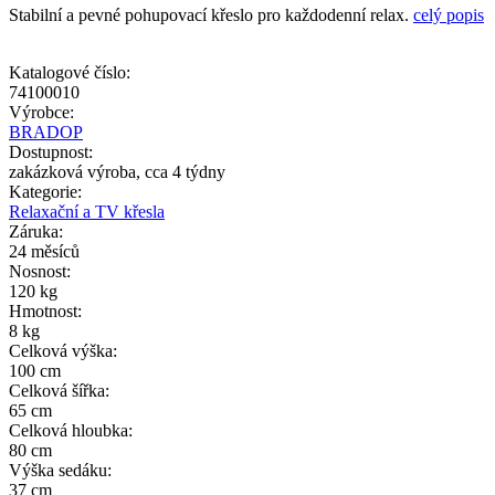
Stabilní a pevné pohupovací křeslo pro každodenní relax.
celý popis
Katalogové číslo:
74100010
Výrobce:
BRADOP
Dostupnost:
zakázková výroba, cca 4 týdny
Kategorie:
Relaxační a TV křesla
Záruka:
24 měsíců
Nosnost:
120 kg
Hmotnost:
8 kg
Celková výška:
100 cm
Celková šířka:
65 cm
Celková hloubka:
80 cm
Výška sedáku:
37 cm