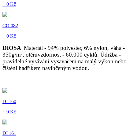
+ 0 Kč
CO 082
+ 0 Kč
DIOSA
Materiál - 94% polyester, 6% nylon, váha -
350g/m², otěruvzdornost - 60.000 cyklů. Údržba -
pravidelné vysávání vysavačem na malý výkon nebo
čištění hadříkem navlhčeným vodou.
DI 160
+ 0 Kč
DI 161