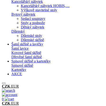
Kancelářský nábytek
Kancelářský nábytek HOBIS,…
Výškově stavitelné stoly
Bytový nábytek
Sedací soupravy
Stoly a podnože
Dětský nábytek
Dílenský
Dílenské stoly
Dílenské skříně
Šatní skříně a lavičky
Šatní lavice
Kovové šatní skříně
Dřevěné šatní skříně
Spisové skříně a kartotéky
Spisové skříně
Kartotéky
AKCE
CZK
EUR
0
CZK
EUR