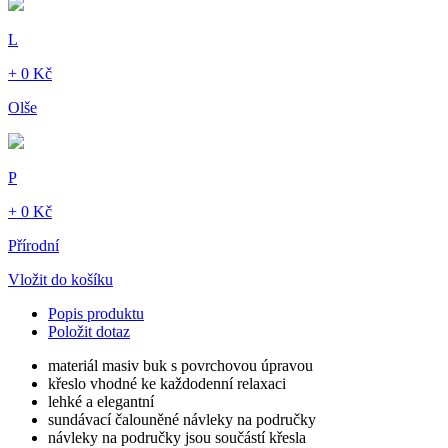
L
+ 0 Kč
Olše
P
+ 0 Kč
Přírodní
Vložit do košíku
Popis produktu
Položit dotaz
materiál masiv buk s povrchovou úpravou
křeslo vhodné ke každodenní relaxaci
lehké a elegantní
sundávací čalouněné návleky na područky
návleky na područky jsou součástí křesla