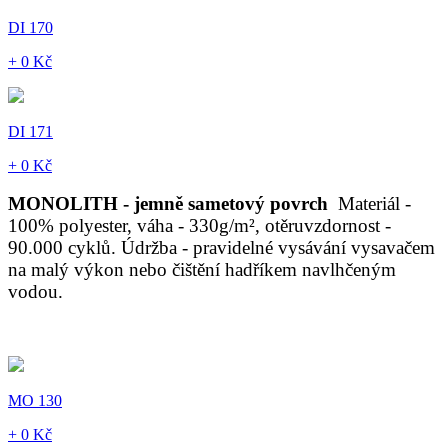
DI 170
+ 0 Kč
DI 171
+ 0 Kč
MONOLITH - jemně sametový povrch
Materiál -
100% polyester, váha - 330g/m², otěruvzdornost -
90.000 cyklů. Údržba - pravidelné vysávání vysavačem
na malý výkon nebo čištění hadříkem navlhčeným
vodou.
MO 130
+ 0 Kč