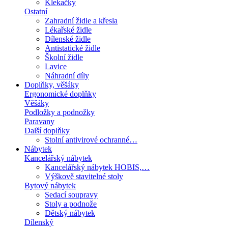
Klekačky
Ostatní
Zahradní židle a křesla
Lékařské židle
Dílenské židle
Antistatické židle
Školní židle
Lavice
Náhradní díly
Doplňky, věšáky
Ergonomické doplňky
Věšáky
Podložky a podnožky
Paravany
Další doplňky
Stolní antivirové ochranné…
Nábytek
Kancelářský nábytek
Kancelářský nábytek HOBIS,…
Výškově stavitelné stoly
Bytový nábytek
Sedací soupravy
Stoly a podnože
Dětský nábytek
Dílenský