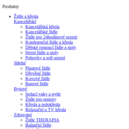
Produkty
Židle a křesla
Kancelářské
Kancelářská křesla
Kancelářské židle
Židle pro 24hodinové sezení
Konferenční židle a křesla
Dětské rostoucí židle a stoly
Herní židle a stoly
Pohovky a soft sezení
Jídelní
Plastové židle
Dřevěné židle
Kovové židle
Barové židle
Bytové
Sedací vaky a pytle
Židle pro seniory
Křesla a polokřesla
Relaxační a TV křesla
Zdravotní
Židle THERAPIA
Balanční židle