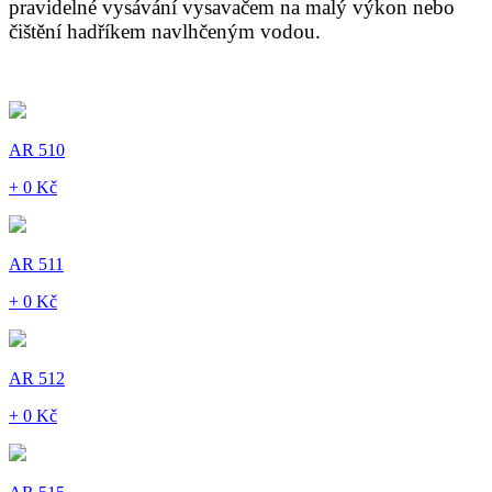
pravidelné vysávání vysavačem na malý výkon nebo
čištění hadříkem navlhčeným vodou.
AR 510
+ 0 Kč
AR 511
+ 0 Kč
AR 512
+ 0 Kč