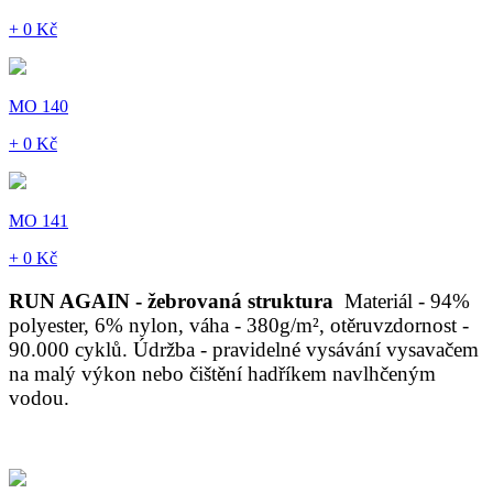
+ 0 Kč
MO 140
+ 0 Kč
MO 141
+ 0 Kč
RUN AGAIN - žebrovaná struktura
Materiál - 94%
polyester, 6% nylon, váha - 380g/m², otěruvzdornost -
90.000 cyklů. Údržba - pravidelné vysávání vysavačem
na malý výkon nebo čištění hadříkem navlhčeným
vodou.