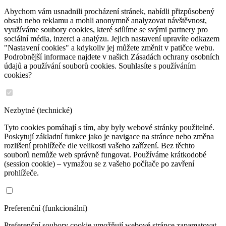
Abychom vám usnadnili procházení stránek, nabídli přizpůsobený
obsah nebo reklamu a mohli anonymně analyzovat návštěvnost,
využíváme soubory cookies, které sdílíme se svými partnery pro
sociální média, inzerci a analýzu. Jejich nastavení upravíte odkazem
"Nastavení cookies" a kdykoliv jej můžete změnit v patičce webu.
Podrobnější informace najdete v našich Zásadách ochrany osobních
údajů a používání souborů cookies. Souhlasíte s používáním
cookies?
Nezbytné (technické)
Tyto cookies pomáhají s tím, aby byly webové stránky použitelné.
Poskytují základní funkce jako je navigace na stránce nebo změna
rozlišení prohlížeče dle velikosti vašeho zařízení. Bez těchto
souborů nemůže web správně fungovat. Používáme krátkodobé
(session cookie) – vymažou se z vašeho počítače po zavření
prohlížeče.
Preferenční (funkcionální)
Preferenční soubory cookie umožňují webové stránce zapamatovat