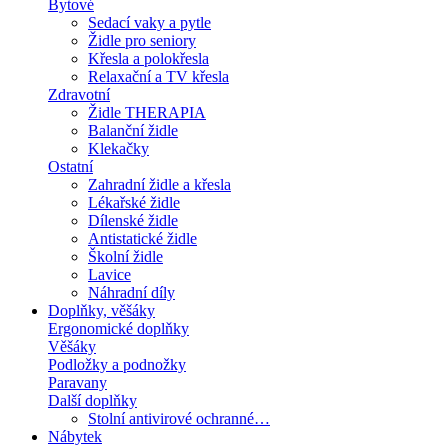
Bytové
Sedací vaky a pytle
Židle pro seniory
Křesla a polokřesla
Relaxační a TV křesla
Zdravotní
Židle THERAPIA
Balanční židle
Klekačky
Ostatní
Zahradní židle a křesla
Lékařské židle
Dílenské židle
Antistatické židle
Školní židle
Lavice
Náhradní díly
Doplňky, věšáky
Ergonomické doplňky
Věšáky
Podložky a podnožky
Paravany
Další doplňky
Stolní antivirové ochranné…
Nábytek