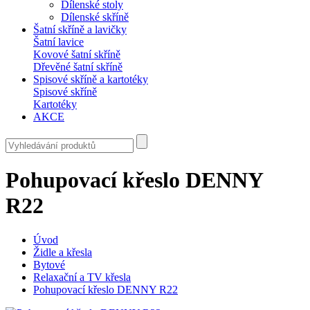
Dílenské stoly
Dílenské skříně
Šatní skříně a lavičky
Šatní lavice
Kovové šatní skříně
Dřevěné šatní skříně
Spisové skříně a kartotéky
Spisové skříně
Kartotéky
AKCE
Pohupovací křeslo DENNY
R22
Úvod
Židle a křesla
Bytové
Relaxační a TV křesla
Pohupovací křeslo DENNY R22