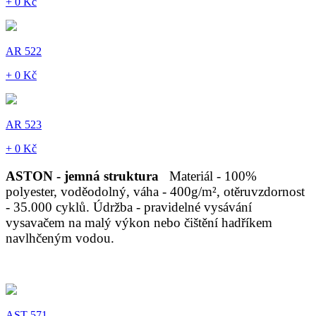
+ 0 Kč
AR 522
+ 0 Kč
AR 523
+ 0 Kč
ASTON - jemná struktura
Materiál - 100%
polyester, voděodolný, váha - 400g/m², otěruvzdornost
- 35.000 cyklů. Údržba - pravidelné vysávání
vysavačem na malý výkon nebo čištění hadříkem
navlhčeným vodou.
AST 571