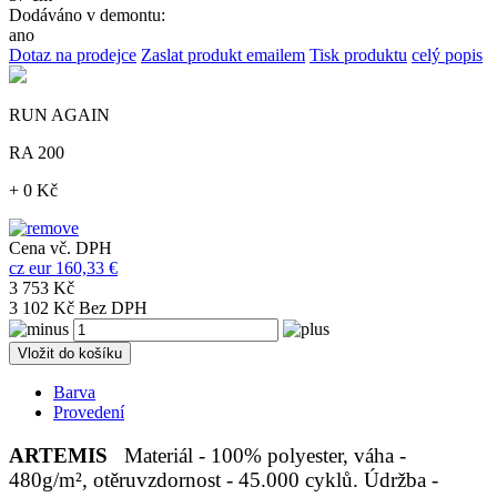
Dodáváno v demontu:
ano
Dotaz na prodejce
Zaslat produkt emailem
Tisk produktu
celý popis
RUN AGAIN
RA 200
+ 0 Kč
Cena vč. DPH
cz
eur
160,33 €
3 753 Kč
3 102 Kč Bez DPH
Vložit do košíku
Barva
Provedení
ARTEMIS
Materiál - 100% polyester, váha -
480g/m², otěruvzdornost - 45.000 cyklů. Údržba -