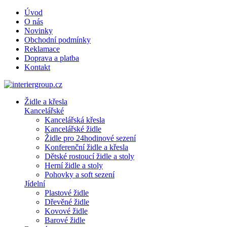
Úvod
O nás
Novinky
Obchodní podmínky
Reklamace
Doprava a platba
Kontakt
Židle a křesla
Kancelářské
Kancelářská křesla
Kancelářské židle
Židle pro 24hodinové sezení
Konferenční židle a křesla
Dětské rostoucí židle a stoly
Herní židle a stoly
Pohovky a soft sezení
Jídelní
Plastové židle
Dřevěné židle
Kovové židle
Barové židle