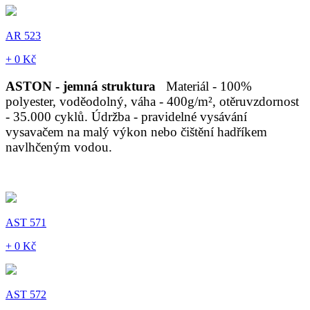
AR 523
+ 0 Kč
ASTON - jemná struktura
Materiál - 100%
polyester, voděodolný, váha - 400g/m², otěruvzdornost
- 35.000 cyklů. Údržba - pravidelné vysávání
vysavačem na malý výkon nebo čištění hadříkem
navlhčeným vodou.
AST 571
+ 0 Kč
AST 572