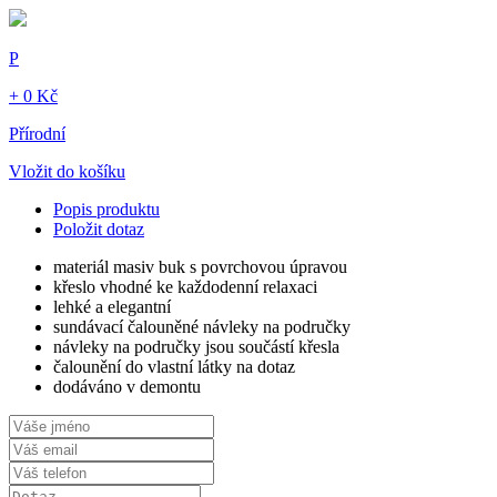
P
+ 0 Kč
Přírodní
Vložit do košíku
Popis produktu
Položit dotaz
materiál masiv buk s povrchovou úpravou
křeslo vhodné ke každodenní relaxaci
lehké a elegantní
sundávací čalouněné návleky na područky
návleky na područky jsou součástí křesla
čalounění do vlastní látky na dotaz
dodáváno v demontu