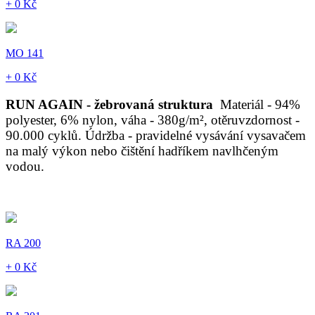
+ 0 Kč
MO 141
+ 0 Kč
RUN AGAIN - žebrovaná struktura
Materiál - 94%
polyester, 6% nylon, váha - 380g/m², otěruvzdornost -
90.000 cyklů. Údržba - pravidelné vysávání vysavačem
na malý výkon nebo čištění hadříkem navlhčeným
vodou.
RA 200
+ 0 Kč