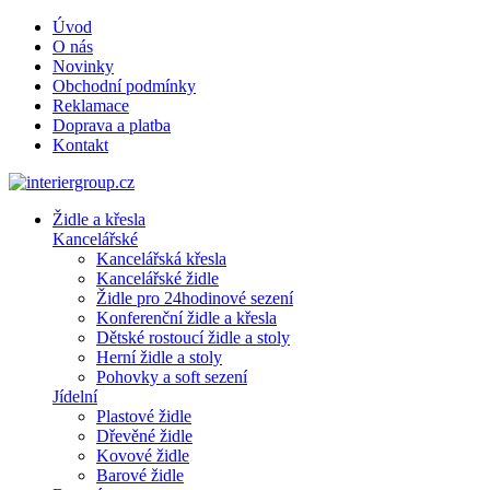
Úvod
O nás
Novinky
Obchodní podmínky
Reklamace
Doprava a platba
Kontakt
Židle a křesla
Kancelářské
Kancelářská křesla
Kancelářské židle
Židle pro 24hodinové sezení
Konferenční židle a křesla
Dětské rostoucí židle a stoly
Herní židle a stoly
Pohovky a soft sezení
Jídelní
Plastové židle
Dřevěné židle
Kovové židle
Barové židle