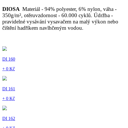
DIOSA
Materiál - 94% polyester, 6% nylon, váha -
350g/m², otěruvzdornost - 60.000 cyklů. Údržba -
pravidelné vysávání vysavačem na malý výkon nebo
čištění hadříkem navlhčeným vodou.
DI 160
+ 0 Kč
DI 161
+ 0 Kč
DI 162