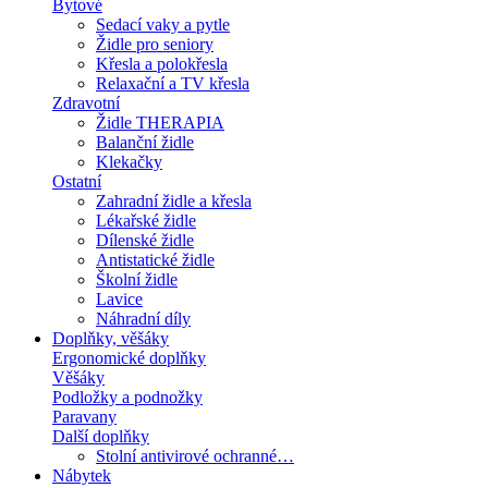
Bytové
Sedací vaky a pytle
Židle pro seniory
Křesla a polokřesla
Relaxační a TV křesla
Zdravotní
Židle THERAPIA
Balanční židle
Klekačky
Ostatní
Zahradní židle a křesla
Lékařské židle
Dílenské židle
Antistatické židle
Školní židle
Lavice
Náhradní díly
Doplňky, věšáky
Ergonomické doplňky
Věšáky
Podložky a podnožky
Paravany
Další doplňky
Stolní antivirové ochranné…
Nábytek