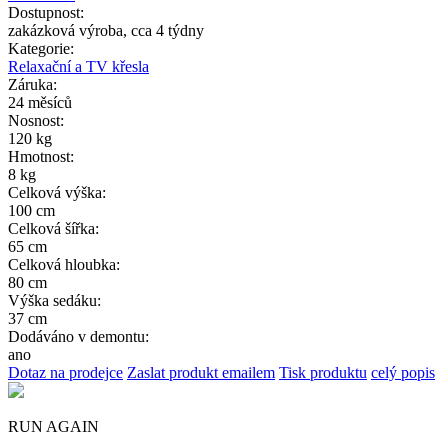
Dostupnost:
zakázková výroba, cca 4 týdny
Kategorie:
Relaxační a TV křesla
Záruka:
24 měsíců
Nosnost:
120 kg
Hmotnost:
8 kg
Celková výška:
100 cm
Celková šířka:
65 cm
Celková hloubka:
80 cm
Výška sedáku:
37 cm
Dodáváno v demontu:
ano
Dotaz na prodejce
Zaslat produkt emailem
Tisk produktu
celý popis
RUN AGAIN