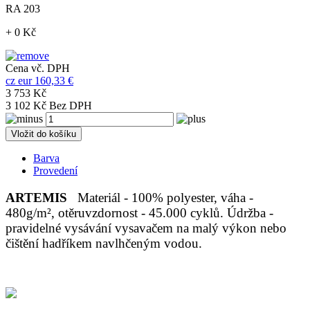
RA 203
+ 0 Kč
Cena vč. DPH
cz
eur
160,33 €
3 753 Kč
3 102 Kč Bez DPH
Vložit do košíku
Barva
Provedení
ARTEMIS
Materiál - 100% polyester, váha -
480g/m², otěruvzdornost - 45.000 cyklů. Údržba -
pravidelné vysávání vysavačem na malý výkon nebo
čištění hadříkem navlhčeným vodou.