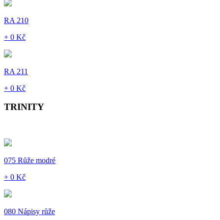
RA 210
+ 0 Kč
RA 211
+ 0 Kč
TRINITY
075 Růže modré
+ 0 Kč
080 Nápisy růže