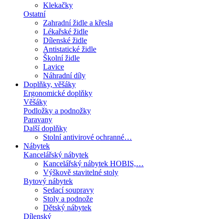
Klekačky
Ostatní
Zahradní židle a křesla
Lékařské židle
Dílenské židle
Antistatické židle
Školní židle
Lavice
Náhradní díly
Doplňky, věšáky
Ergonomické doplňky
Věšáky
Podložky a podnožky
Paravany
Další doplňky
Stolní antivirové ochranné…
Nábytek
Kancelářský nábytek
Kancelářský nábytek HOBIS,…
Výškově stavitelné stoly
Bytový nábytek
Sedací soupravy
Stoly a podnože
Dětský nábytek
Dílenský