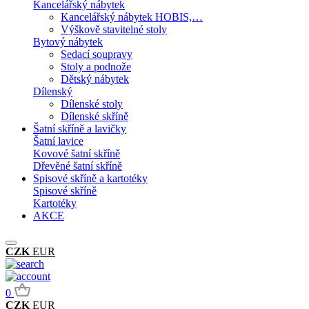
Kancelářský nábytek
Kancelářský nábytek HOBIS,…
Výškově stavitelné stoly
Bytový nábytek
Sedací soupravy
Stoly a podnože
Dětský nábytek
Dílenský
Dílenské stoly
Dílenské skříně
Šatní skříně a lavičky
Šatní lavice
Kovové šatní skříně
Dřevěné šatní skříně
Spisové skříně a kartotéky
Spisové skříně
Kartotéky
AKCE
CZK
EUR
0
CZK
EUR