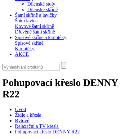
Dílenské stoly
Dílenské skříně
Šatní skříně a lavičky
Šatní lavice
Kovové šatní skříně
Dřevěné šatní skříně
Spisové skříně a kartotéky
Spisové skříně
Kartotéky
AKCE
Pohupovací křeslo DENNY
R22
Úvod
Židle a křesla
Bytové
Relaxační a TV křesla
Pohupovací křeslo DENNY R22