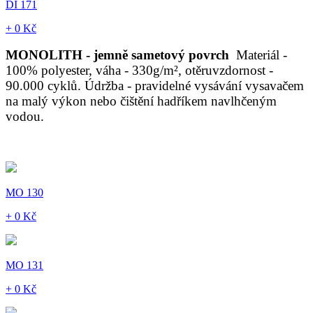
DI 171
+ 0 Kč
MONOLITH - jemně sametový povrch
Materiál -
100% polyester, váha - 330g/m², otěruvzdornost -
90.000 cyklů. Údržba - pravidelné vysávání vysavačem
na malý výkon nebo čištění hadříkem navlhčeným
vodou.
MO 130
+ 0 Kč
MO 131
+ 0 Kč