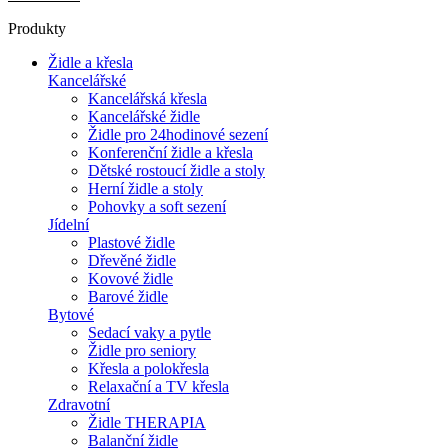
Produkty
Židle a křesla
Kancelářské
Kancelářská křesla
Kancelářské židle
Židle pro 24hodinové sezení
Konferenční židle a křesla
Dětské rostoucí židle a stoly
Herní židle a stoly
Pohovky a soft sezení
Jídelní
Plastové židle
Dřevěné židle
Kovové židle
Barové židle
Bytové
Sedací vaky a pytle
Židle pro seniory
Křesla a polokřesla
Relaxační a TV křesla
Zdravotní
Židle THERAPIA
Balanční židle