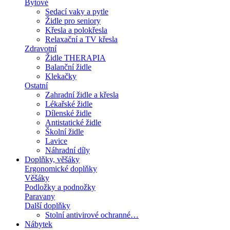
Bytové
Sedací vaky a pytle
Židle pro seniory
Křesla a polokřesla
Relaxační a TV křesla
Zdravotní
Židle THERAPIA
Balanční židle
Klekačky
Ostatní
Zahradní židle a křesla
Lékařské židle
Dílenské židle
Antistatické židle
Školní židle
Lavice
Náhradní díly
Doplňky, věšáky
Ergonomické doplňky
Věšáky
Podložky a podnožky
Paravany
Další doplňky
Stolní antivirové ochranné…
Nábytek