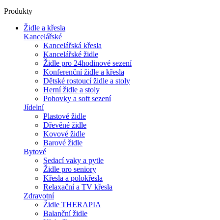
Produkty
Židle a křesla
Kancelářské
Kancelářská křesla
Kancelářské židle
Židle pro 24hodinové sezení
Konferenční židle a křesla
Dětské rostoucí židle a stoly
Herní židle a stoly
Pohovky a soft sezení
Jídelní
Plastové židle
Dřevěné židle
Kovové židle
Barové židle
Bytové
Sedací vaky a pytle
Židle pro seniory
Křesla a polokřesla
Relaxační a TV křesla
Zdravotní
Židle THERAPIA
Balanční židle