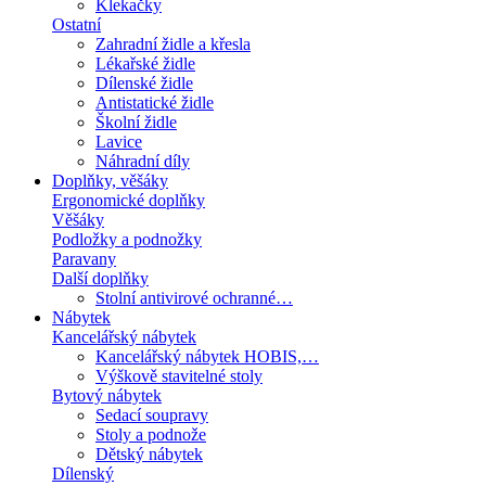
Klekačky
Ostatní
Zahradní židle a křesla
Lékařské židle
Dílenské židle
Antistatické židle
Školní židle
Lavice
Náhradní díly
Doplňky, věšáky
Ergonomické doplňky
Věšáky
Podložky a podnožky
Paravany
Další doplňky
Stolní antivirové ochranné…
Nábytek
Kancelářský nábytek
Kancelářský nábytek HOBIS,…
Výškově stavitelné stoly
Bytový nábytek
Sedací soupravy
Stoly a podnože
Dětský nábytek
Dílenský