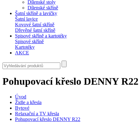
Dílenské stoly
Dílenské skříně
Šatní skříně a lavičky
Šatní lavice
Kovové šatní skříně
Dřevěné šatní skříně
Spisové skříně a kartotéky
Spisové skříně
Kartotéky
AKCE
Pohupovací křeslo DENNY R22
Úvod
Židle a křesla
Bytové
Relaxační a TV křesla
Pohupovací křeslo DENNY R22