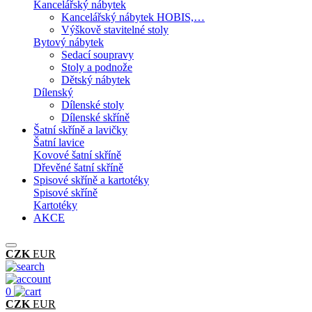
Kancelářský nábytek
Kancelářský nábytek HOBIS,…
Výškově stavitelné stoly
Bytový nábytek
Sedací soupravy
Stoly a podnože
Dětský nábytek
Dílenský
Dílenské stoly
Dílenské skříně
Šatní skříně a lavičky
Šatní lavice
Kovové šatní skříně
Dřevěné šatní skříně
Spisové skříně a kartotéky
Spisové skříně
Kartotéky
AKCE
CZK
EUR
0
CZK
EUR