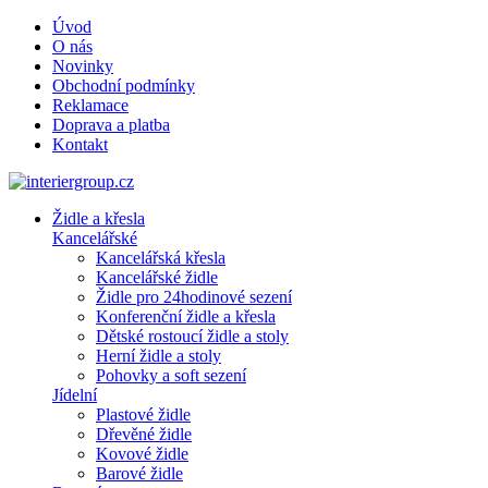
Úvod
O nás
Novinky
Obchodní podmínky
Reklamace
Doprava a platba
Kontakt
Židle a křesla
Kancelářské
Kancelářská křesla
Kancelářské židle
Židle pro 24hodinové sezení
Konferenční židle a křesla
Dětské rostoucí židle a stoly
Herní židle a stoly
Pohovky a soft sezení
Jídelní
Plastové židle
Dřevěné židle
Kovové židle
Barové židle