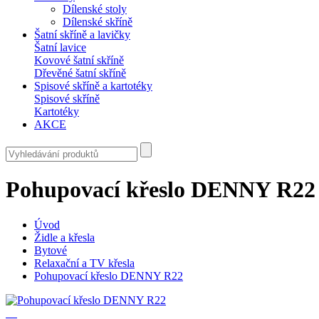
Dílenské stoly
Dílenské skříně
Šatní skříně a lavičky
Šatní lavice
Kovové šatní skříně
Dřevěné šatní skříně
Spisové skříně a kartotéky
Spisové skříně
Kartotéky
AKCE
Pohupovací křeslo DENNY R22
Úvod
Židle a křesla
Bytové
Relaxační a TV křesla
Pohupovací křeslo DENNY R22