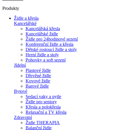
Produkty
Židle a křesla
Kancelářské
Kancelářská křesla
Kancelářské židle
Židle pro 24hodinové sezení
Konferenční židle a křesla
Dětské rostoucí židle a stoly
Herní židle a stoly
Pohovky a soft sezení
Jídelní
Plastové židle
Dřevěné židle
Kovové židle
Barové židle
Bytové
Sedací vaky a pytle
Židle pro seniory
Křesla a polokřesla
Relaxační a TV křesla
Zdravotní
Židle THERAPIA
Balanční židle