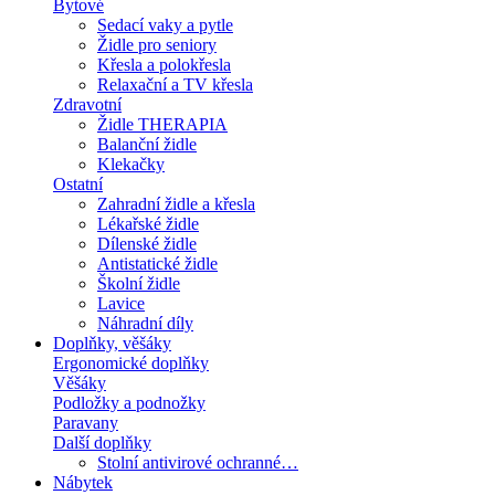
Bytové
Sedací vaky a pytle
Židle pro seniory
Křesla a polokřesla
Relaxační a TV křesla
Zdravotní
Židle THERAPIA
Balanční židle
Klekačky
Ostatní
Zahradní židle a křesla
Lékařské židle
Dílenské židle
Antistatické židle
Školní židle
Lavice
Náhradní díly
Doplňky, věšáky
Ergonomické doplňky
Věšáky
Podložky a podnožky
Paravany
Další doplňky
Stolní antivirové ochranné…
Nábytek