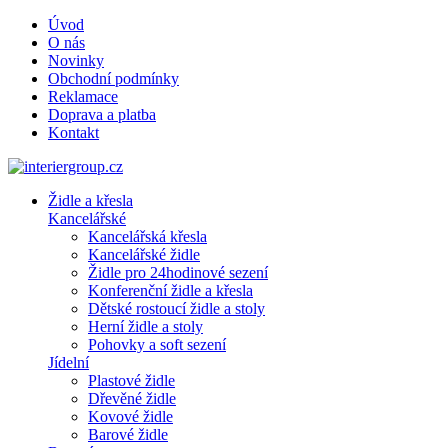
Úvod
O nás
Novinky
Obchodní podmínky
Reklamace
Doprava a platba
Kontakt
Židle a křesla
Kancelářské
Kancelářská křesla
Kancelářské židle
Židle pro 24hodinové sezení
Konferenční židle a křesla
Dětské rostoucí židle a stoly
Herní židle a stoly
Pohovky a soft sezení
Jídelní
Plastové židle
Dřevěné židle
Kovové židle
Barové židle