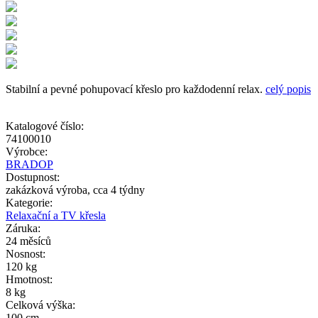
Stabilní a pevné pohupovací křeslo pro každodenní relax.
celý popis
Katalogové číslo:
74100010
Výrobce:
BRADOP
Dostupnost:
zakázková výroba, cca 4 týdny
Kategorie:
Relaxační a TV křesla
Záruka:
24 měsíců
Nosnost:
120 kg
Hmotnost:
8 kg
Celková výška:
100 cm