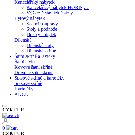
Kancelářský nábytek
Kancelářský nábytek HOBIS,…
Výškově stavitelné stoly
Bytový nábytek
Sedací soupravy
Stoly a podnože
Dětský nábytek
Dílenský
Dílenské stoly
Dílenské skříně
Šatní skříně a lavičky
Šatní lavice
Kovové šatní skříně
Dřevěné šatní skříně
Spisové skříně a kartotéky
Spisové skříně
Kartotéky
AKCE
CZK
EUR
0
CZK
EUR