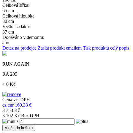
Celková šířka:
65 cm
Celková hloubka:
80 cm
Výška sedáku:
37 cm
Dodáváno v demontu:
ano
Dotaz na prodejce
Zaslat produkt emailem
Tisk produktu
celý popis
RUN AGAIN
RA 205
+ 0 Kč
Cena vč. DPH
cz
eur
160,33 €
3 753 Kč
3 102 Kč Bez DPH
Vložit do košíku