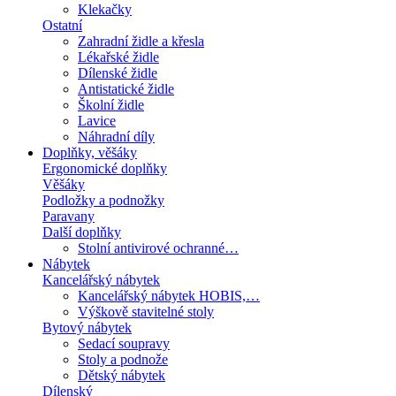
Klekačky
Ostatní
Zahradní židle a křesla
Lékařské židle
Dílenské židle
Antistatické židle
Školní židle
Lavice
Náhradní díly
Doplňky, věšáky
Ergonomické doplňky
Věšáky
Podložky a podnožky
Paravany
Další doplňky
Stolní antivirové ochranné…
Nábytek
Kancelářský nábytek
Kancelářský nábytek HOBIS,…
Výškově stavitelné stoly
Bytový nábytek
Sedací soupravy
Stoly a podnože
Dětský nábytek
Dílenský