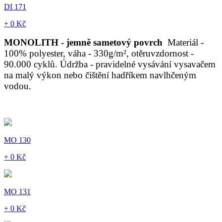
DI 171
+ 0 Kč
MONOLITH - jemně sametový povrch
Materiál -
100% polyester, váha - 330g/m², otěruvzdornost -
90.000 cyklů. Údržba - pravidelné vysávání vysavačem
na malý výkon nebo čištění hadříkem navlhčeným
vodou.
MO 130
+ 0 Kč
MO 131
+ 0 Kč