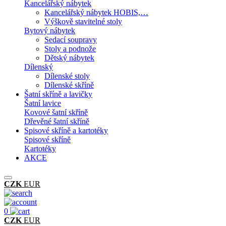
Kancelářský nábytek
Kancelářský nábytek HOBIS,…
Výškově stavitelné stoly
Bytový nábytek
Sedací soupravy
Stoly a podnože
Dětský nábytek
Dílenský
Dílenské stoly
Dílenské skříně
Šatní skříně a lavičky
Šatní lavice
Kovové šatní skříně
Dřevěné šatní skříně
Spisové skříně a kartotéky
Spisové skříně
Kartotéky
AKCE
CZK
EUR
0
CZK
EUR