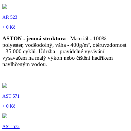
AR 523
+ 0 Kč
ASTON - jemná struktura
Materiál - 100%
polyester, voděodolný, váha - 400g/m², otěruvzdornost
- 35.000 cyklů. Údržba - pravidelné vysávání
vysavačem na malý výkon nebo čištění hadříkem
navlhčeným vodou.
AST 571
+ 0 Kč
AST 572