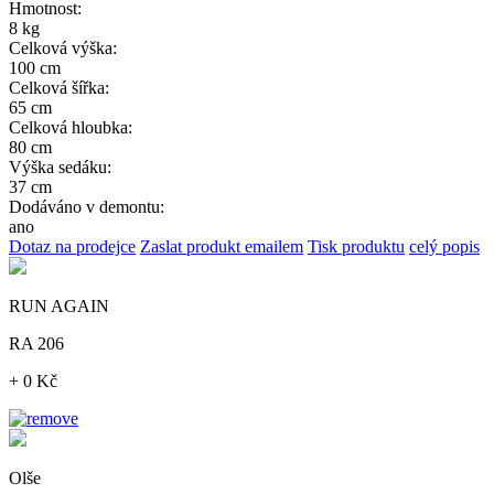
Hmotnost:
8 kg
Celková výška:
100 cm
Celková šířka:
65 cm
Celková hloubka:
80 cm
Výška sedáku:
37 cm
Dodáváno v demontu:
ano
Dotaz na prodejce
Zaslat produkt emailem
Tisk produktu
celý popis
RUN AGAIN
RA 206
+ 0 Kč
Olše