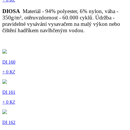
DIOSA
Materiál - 94% polyester, 6% nylon, váha -
350g/m², otěruvzdornost - 60.000 cyklů. Údržba -
pravidelné vysávání vysavačem na malý výkon nebo
čištění hadříkem navlhčeným vodou.
DI 160
+ 0 Kč
DI 161
+ 0 Kč
DI 162