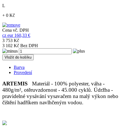
L
+ 0 Kč
Cena vč. DPH
cz
eur
160,33 €
3 753 Kč
3 102 Kč Bez DPH
Vložit do košíku
Barva
Provedení
ARTEMIS
Materiál - 100% polyester, váha -
480g/m², otěruvzdornost - 45.000 cyklů. Údržba -
pravidelné vysávání vysavačem na malý výkon nebo
čištění hadříkem navlhčeným vodou.