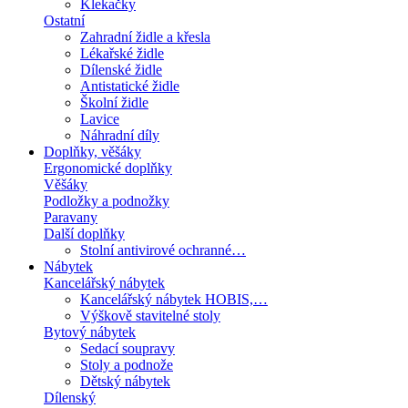
Klekačky
Ostatní
Zahradní židle a křesla
Lékařské židle
Dílenské židle
Antistatické židle
Školní židle
Lavice
Náhradní díly
Doplňky, věšáky
Ergonomické doplňky
Věšáky
Podložky a podnožky
Paravany
Další doplňky
Stolní antivirové ochranné…
Nábytek
Kancelářský nábytek
Kancelářský nábytek HOBIS,…
Výškově stavitelné stoly
Bytový nábytek
Sedací soupravy
Stoly a podnože
Dětský nábytek
Dílenský