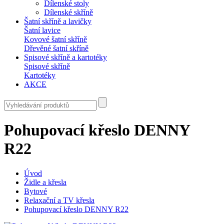
Dílenské stoly
Dílenské skříně
Šatní skříně a lavičky
Šatní lavice
Kovové šatní skříně
Dřevěné šatní skříně
Spisové skříně a kartotéky
Spisové skříně
Kartotéky
AKCE
Pohupovací křeslo DENNY
R22
Úvod
Židle a křesla
Bytové
Relaxační a TV křesla
Pohupovací křeslo DENNY R22