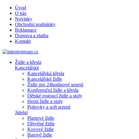
Úvod
O nás
Novinky
Obchodní podmínky
Reklamace
Doprava a platba
Kontakt
Židle a křesla
Kancelářské
Kancelářská křesla
Kancelářské židle
Židle pro 24hodinové sezení
Konferenční židle a křesla
Dětské rostoucí židle a stoly
Herní židle a stoly
Pohovky a soft sezení
Jídelní
Plastové židle
Dřevěné židle
Kovové židle
Barové židle