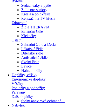
Bytové
Sedací vaky a pytle
Židle pro seniory
Křesla a polokřesla
Relaxační a TV křesla
Zdravotní
Židle THERAPIA
Balanční židle
Klekačky
Ostatní
Zahradní židle a křesla
Lékařské židle
Dílenské židle
Antistatické židle
Školní židle
Lavice
Náhradní díly
Doplňky, věšáky
Ergonomické doplňky
Věšáky
Podložky a podnožky
Paravany
Další doplňky
Stolní antivirové ochranné…
Nábytek