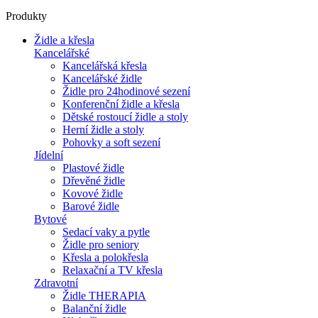
Produkty
Židle a křesla
Kancelářské
Kancelářská křesla
Kancelářské židle
Židle pro 24hodinové sezení
Konferenční židle a křesla
Dětské rostoucí židle a stoly
Herní židle a stoly
Pohovky a soft sezení
Jídelní
Plastové židle
Dřevěné židle
Kovové židle
Barové židle
Bytové
Sedací vaky a pytle
Židle pro seniory
Křesla a polokřesla
Relaxační a TV křesla
Zdravotní
Židle THERAPIA
Balanční židle