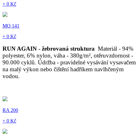
+ 0 Kč
MO 141
+ 0 Kč
RUN AGAIN - žebrovaná struktura
Materiál - 94%
polyester, 6% nylon, váha - 380g/m², otěruvzdornost -
90.000 cyklů. Údržba - pravidelné vysávání vysavačem
na malý výkon nebo čištění hadříkem navlhčeným
vodou.
RA 200
+ 0 Kč