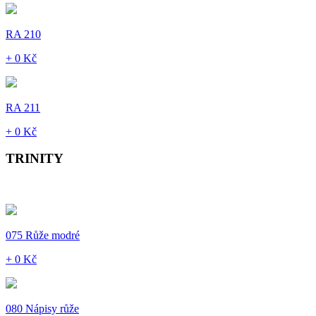
RA 210
+ 0 Kč
RA 211
+ 0 Kč
TRINITY
075 Růže modré
+ 0 Kč
080 Nápisy růže