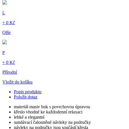
L
+ 0 Kč
Olše
P
+ 0 Kč
Přírodní
Vložit do košíku
Popis produktu
Položit dotaz
materiál masiv buk s povrchovou úpravou
křeslo vhodné ke každodenní relaxaci
lehké a elegantní
sundávací čalouněné návleky na područky
návleky na područky jsou součástí křesla