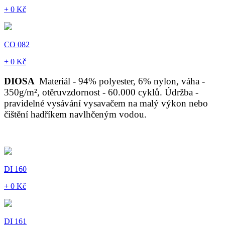
+ 0 Kč
CO 082
+ 0 Kč
DIOSA
Materiál - 94% polyester, 6% nylon, váha -
350g/m², otěruvzdornost - 60.000 cyklů. Údržba -
pravidelné vysávání vysavačem na malý výkon nebo
čištění hadříkem navlhčeným vodou.
DI 160
+ 0 Kč
DI 161