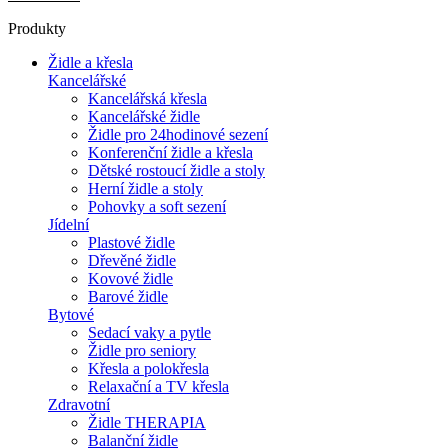
Produkty
Židle a křesla
Kancelářské
Kancelářská křesla
Kancelářské židle
Židle pro 24hodinové sezení
Konferenční židle a křesla
Dětské rostoucí židle a stoly
Herní židle a stoly
Pohovky a soft sezení
Jídelní
Plastové židle
Dřevěné židle
Kovové židle
Barové židle
Bytové
Sedací vaky a pytle
Židle pro seniory
Křesla a polokřesla
Relaxační a TV křesla
Zdravotní
Židle THERAPIA
Balanční židle