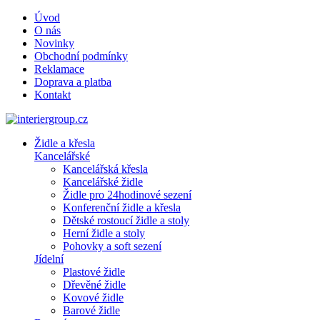
Úvod
O nás
Novinky
Obchodní podmínky
Reklamace
Doprava a platba
Kontakt
Židle a křesla
Kancelářské
Kancelářská křesla
Kancelářské židle
Židle pro 24hodinové sezení
Konferenční židle a křesla
Dětské rostoucí židle a stoly
Herní židle a stoly
Pohovky a soft sezení
Jídelní
Plastové židle
Dřevěné židle
Kovové židle
Barové židle