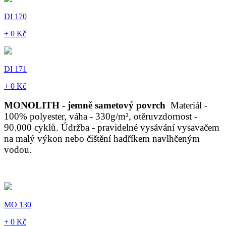
DI 170
+ 0 Kč
DI 171
+ 0 Kč
MONOLITH - jemně sametový povrch
Materiál -
100% polyester, váha - 330g/m², otěruvzdornost -
90.000 cyklů. Údržba - pravidelné vysávání vysavačem
na malý výkon nebo čištění hadříkem navlhčeným
vodou.
MO 130
+ 0 Kč