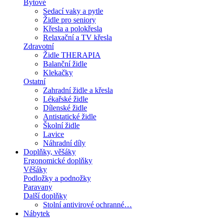
Bytové
Sedací vaky a pytle
Židle pro seniory
Křesla a polokřesla
Relaxační a TV křesla
Zdravotní
Židle THERAPIA
Balanční židle
Klekačky
Ostatní
Zahradní židle a křesla
Lékařské židle
Dílenské židle
Antistatické židle
Školní židle
Lavice
Náhradní díly
Doplňky, věšáky
Ergonomické doplňky
Věšáky
Podložky a podnožky
Paravany
Další doplňky
Stolní antivirové ochranné…
Nábytek