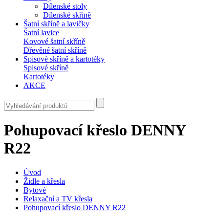
Dílenské stoly
Dílenské skříně
Šatní skříně a lavičky
Šatní lavice
Kovové šatní skříně
Dřevěné šatní skříně
Spisové skříně a kartotéky
Spisové skříně
Kartotéky
AKCE
Pohupovací křeslo DENNY
R22
Úvod
Židle a křesla
Bytové
Relaxační a TV křesla
Pohupovací křeslo DENNY R22