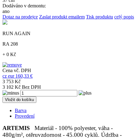
37 cm
Dodáváno v demontu:
ano
Dotaz na prodejce
Zaslat produkt emailem
Tisk produktu
celý popis
RUN AGAIN
RA 208
+ 0 Kč
Cena vč. DPH
cz
eur
160,33 €
3 753 Kč
3 102 Kč Bez DPH
Vložit do košíku
Barva
Provedení
ARTEMIS
Materiál - 100% polyester, váha -
480g/m², otěruvzdornost - 45.000 cyklů. Údržba -