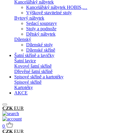
Kancelářský nábytek
Kancelářský nábytek HOBIS,…
Výškově stavitelné stoly
Bytový nábytek
Sedací soupravy
Stoly a podnože
Dětský nábytek
Dílenský
Dílenské stoly
Dílenské skříně
Šatní skříně a lavičky
Šatní lavice
Kovové šatní skříně
Dřevěné šatní skříně
Spisové skříně a kartotéky
Spisové skříně
Kartotéky
AKCE
CZK
EUR
0
CZK
EUR