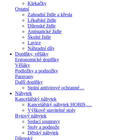
Klekačky
Ostatní
Zahradní židle a křesla
Lékařské židle
Dílenské židle
Antistatické židle
Školní židle
Lavice
Náhradní díly
Doplňky, věšáky
Ergonomické doplňky
Věšáky
Podložky a podnožky
Paravany
Další doplňky
Stolní antivirové ochranné…
Nábytek
Kancelářský nábytek
Kancelářský nábytek HOBIS,…
Výškově stavitelné stoly
Bytový nábytek
Sedací soupravy
Stoly a podnože
Dětský nábytek
Dílenský