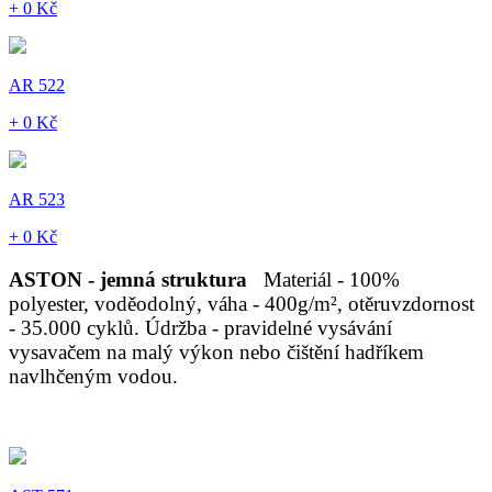
+ 0 Kč
AR 522
+ 0 Kč
AR 523
+ 0 Kč
ASTON - jemná struktura
Materiál - 100%
polyester, voděodolný, váha - 400g/m², otěruvzdornost
- 35.000 cyklů. Údržba - pravidelné vysávání
vysavačem na malý výkon nebo čištění hadříkem
navlhčeným vodou.