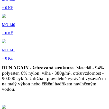
+ 0 Kč
MO 140
+ 0 Kč
MO 141
+ 0 Kč
RUN AGAIN - žebrovaná struktura
Materiál - 94%
polyester, 6% nylon, váha - 380g/m², otěruvzdornost -
90.000 cyklů. Údržba - pravidelné vysávání vysavačem
na malý výkon nebo čištění hadříkem navlhčeným
vodou.