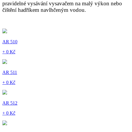
pravidelné vysávání vysavačem na malý výkon nebo
čištění hadříkem navlhčeným vodou.
AR 510
+ 0 Kč
AR 511
+ 0 Kč
AR 512
+ 0 Kč