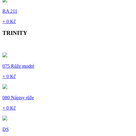
RA 211
+ 0 Kč
TRINITY
075 Růže modré
+ 0 Kč
080 Nápisy růže
+ 0 Kč
DS