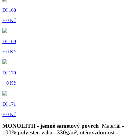
DI 168
+ 0 Kč
DI 169
+ 0 Kč
DI 170
+ 0 Kč
DI 171
+ 0 Kč
MONOLITH - jemně sametový povrch
Materiál -
100% polyester, váha - 330g/m², otěruvzdornost -