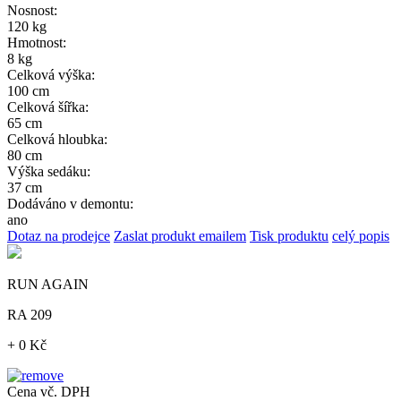
Nosnost:
120 kg
Hmotnost:
8 kg
Celková výška:
100 cm
Celková šířka:
65 cm
Celková hloubka:
80 cm
Výška sedáku:
37 cm
Dodáváno v demontu:
ano
Dotaz na prodejce
Zaslat produkt emailem
Tisk produktu
celý popis
RUN AGAIN
RA 209
+ 0 Kč
Cena vč. DPH