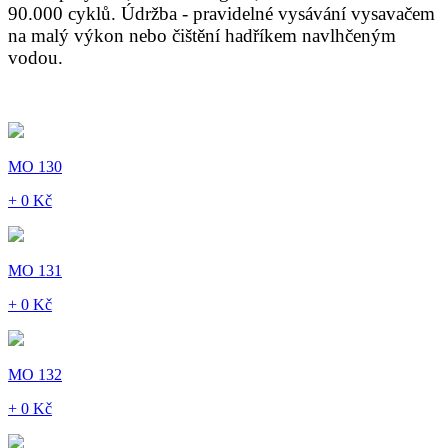
90.000 cyklů. Údržba - pravidelné vysávání vysavačem
na malý výkon nebo čištění hadříkem navlhčeným
vodou.
MO 130
+ 0 Kč
MO 131
+ 0 Kč
MO 132
+ 0 Kč