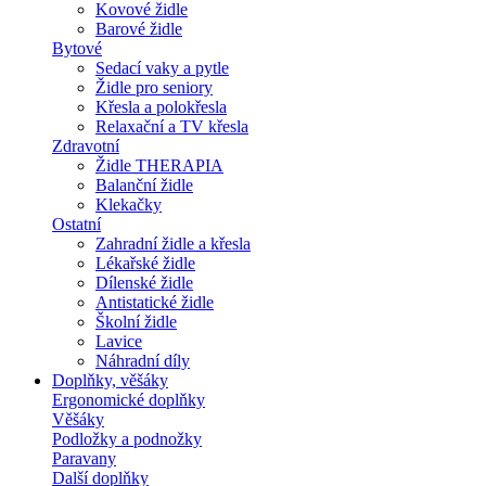
Kovové židle
Barové židle
Bytové
Sedací vaky a pytle
Židle pro seniory
Křesla a polokřesla
Relaxační a TV křesla
Zdravotní
Židle THERAPIA
Balanční židle
Klekačky
Ostatní
Zahradní židle a křesla
Lékařské židle
Dílenské židle
Antistatické židle
Školní židle
Lavice
Náhradní díly
Doplňky, věšáky
Ergonomické doplňky
Věšáky
Podložky a podnožky
Paravany
Další doplňky