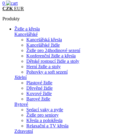
0
CZK
EUR
Produkty
Židle a křesla
Kancelářské
Kancelářská křesla
Kancelářské židle
Židle pro 24hodinové sezení
Konferenční židle a křesla
Dětské rostoucí židle a stoly
Herní židle a stoly
Pohovky a soft sezení
Jídelní
Plastové židle
Dřevěné židle
Kovové židle
Barové židle
Bytové
Sedací vaky a pytle
Židle pro seniory
Křesla a polokřesla
Relaxační a TV křesla
Zdravotní