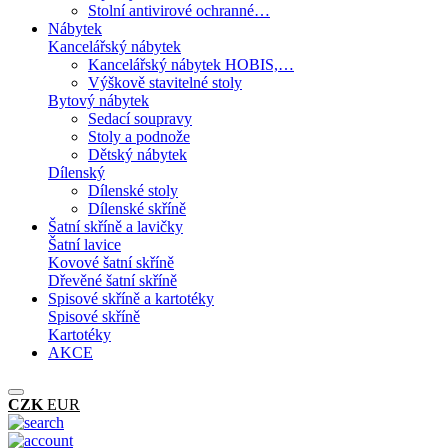
Stolní antivirové ochranné…
Nábytek
Kancelářský nábytek
Kancelářský nábytek HOBIS,…
Výškově stavitelné stoly
Bytový nábytek
Sedací soupravy
Stoly a podnože
Dětský nábytek
Dílenský
Dílenské stoly
Dílenské skříně
Šatní skříně a lavičky
Šatní lavice
Kovové šatní skříně
Dřevěné šatní skříně
Spisové skříně a kartotéky
Spisové skříně
Kartotéky
AKCE
CZK
EUR