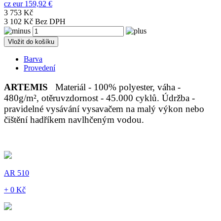
cz
eur
159,92 €
3 753 Kč
3 102 Kč Bez DPH
Vložit do košíku
Barva
Provedení
ARTEMIS
Materiál - 100% polyester, váha -
480g/m², otěruvzdornost - 45.000 cyklů. Údržba -
pravidelné vysávání vysavačem na malý výkon nebo
čištění hadříkem navlhčeným vodou.
AR 510
+ 0 Kč