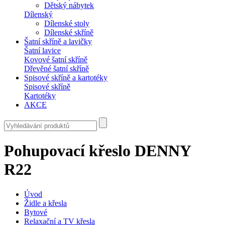
Dětský nábytek
Dílenský
Dílenské stoly
Dílenské skříně
Šatní skříně a lavičky
Šatní lavice
Kovové šatní skříně
Dřevěné šatní skříně
Spisové skříně a kartotéky
Spisové skříně
Kartotéky
AKCE
Pohupovací křeslo DENNY
R22
Úvod
Židle a křesla
Bytové
Relaxační a TV křesla