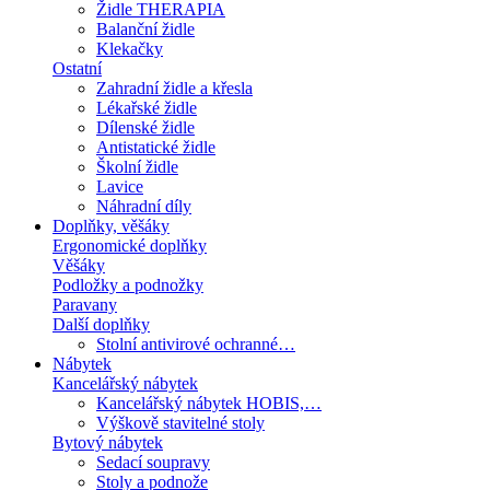
Židle THERAPIA
Balanční židle
Klekačky
Ostatní
Zahradní židle a křesla
Lékařské židle
Dílenské židle
Antistatické židle
Školní židle
Lavice
Náhradní díly
Doplňky, věšáky
Ergonomické doplňky
Věšáky
Podložky a podnožky
Paravany
Další doplňky
Stolní antivirové ochranné…
Nábytek
Kancelářský nábytek
Kancelářský nábytek HOBIS,…
Výškově stavitelné stoly
Bytový nábytek
Sedací soupravy
Stoly a podnože