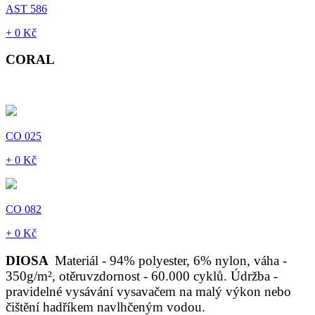
AST 586
+ 0 Kč
CORAL
CO 025
+ 0 Kč
CO 082
+ 0 Kč
DIOSA
Materiál - 94% polyester, 6% nylon, váha -
350g/m², otěruvzdornost - 60.000 cyklů. Údržba -
pravidelné vysávání vysavačem na malý výkon nebo
čištění hadříkem navlhčeným vodou.