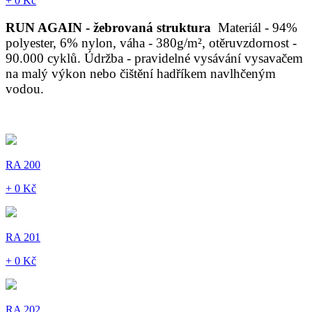
+ 0 Kč
RUN AGAIN - žebrovaná struktura
Materiál - 94%
polyester, 6% nylon, váha - 380g/m², otěruvzdornost -
90.000 cyklů. Údržba - pravidelné vysávání vysavačem
na malý výkon nebo čištění hadříkem navlhčeným
vodou.
RA 200
+ 0 Kč
RA 201
+ 0 Kč
RA 202