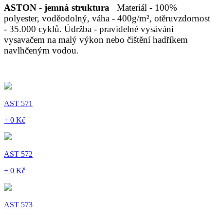
ASTON - jemná struktura
Materiál - 100%
polyester, voděodolný, váha - 400g/m², otěruvzdornost
- 35.000 cyklů. Údržba - pravidelné vysávání
vysavačem na malý výkon nebo čištění hadříkem
navlhčeným vodou.
AST 571
+ 0 Kč
AST 572
+ 0 Kč
AST 573