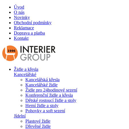
Úvod
O nás
Novinky
Obchodní podmínky
Reklamace
Doprava a platba
Kontakt
Židle a křesla
Kancelářské
Kancelářská křesla
Kancelářské židle
Židle pro 24hodinové sezení
Konferenční židle a křesla
Dětské rostoucí židle a stoly
Herní židle a stoly
Pohovky a soft sezení
Jídelní
Plastové židle
Dřevěné židle