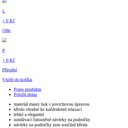
L
+ 0 Kč
Olše
P
+ 0 Kč
Přírodní
Vložit do košíku
Popis produktu
Položit dotaz
materiál masiv buk s povrchovou úpravou
křeslo vhodné ke každodenní relaxaci
lehké a elegantní
sundávací čalouněné návleky na područky
návleky na područky jsou součástí křesla