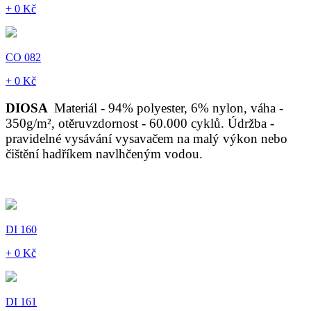
+ 0 Kč
CO 082
+ 0 Kč
DIOSA
Materiál - 94% polyester, 6% nylon, váha -
350g/m², otěruvzdornost - 60.000 cyklů. Údržba -
pravidelné vysávání vysavačem na malý výkon nebo
čištění hadříkem navlhčeným vodou.
DI 160
+ 0 Kč
DI 161