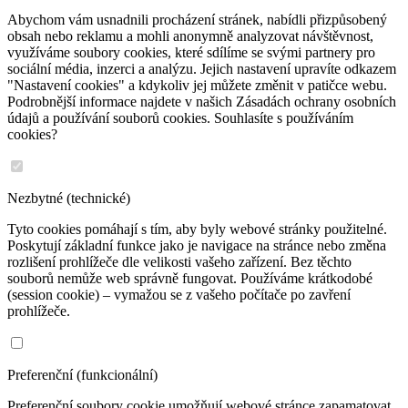
Abychom vám usnadnili procházení stránek, nabídli přizpůsobený
obsah nebo reklamu a mohli anonymně analyzovat návštěvnost,
využíváme soubory cookies, které sdílíme se svými partnery pro
sociální média, inzerci a analýzu. Jejich nastavení upravíte odkazem
"Nastavení cookies" a kdykoliv jej můžete změnit v patičce webu.
Podrobnější informace najdete v našich Zásadách ochrany osobních
údajů a používání souborů cookies. Souhlasíte s používáním
cookies?
Nezbytné (technické)
Tyto cookies pomáhají s tím, aby byly webové stránky použitelné.
Poskytují základní funkce jako je navigace na stránce nebo změna
rozlišení prohlížeče dle velikosti vašeho zařízení. Bez těchto
souborů nemůže web správně fungovat. Používáme krátkodobé
(session cookie) – vymažou se z vašeho počítače po zavření
prohlížeče.
Preferenční (funkcionální)
Preferenční soubory cookie umožňují webové stránce zapamatovat