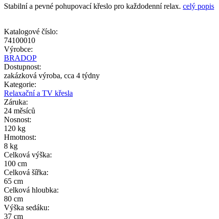
Stabilní a pevné pohupovací křeslo pro každodenní relax.
celý popis
Katalogové číslo:
74100010
Výrobce:
BRADOP
Dostupnost:
zakázková výroba, cca 4 týdny
Kategorie:
Relaxační a TV křesla
Záruka:
24 měsíců
Nosnost:
120 kg
Hmotnost:
8 kg
Celková výška:
100 cm
Celková šířka:
65 cm
Celková hloubka:
80 cm
Výška sedáku:
37 cm