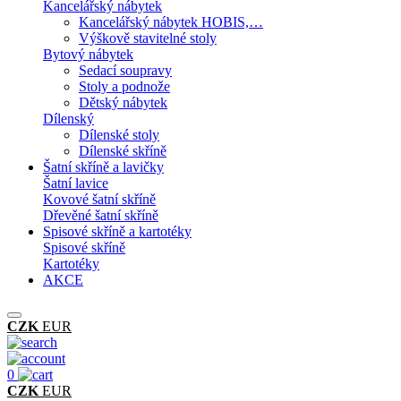
Kancelářský nábytek
Kancelářský nábytek HOBIS,…
Výškově stavitelné stoly
Bytový nábytek
Sedací soupravy
Stoly a podnože
Dětský nábytek
Dílenský
Dílenské stoly
Dílenské skříně
Šatní skříně a lavičky
Šatní lavice
Kovové šatní skříně
Dřevěné šatní skříně
Spisové skříně a kartotéky
Spisové skříně
Kartotéky
AKCE
CZK
EUR
0
CZK
EUR