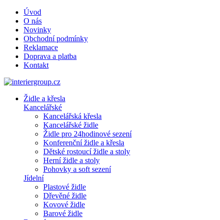
Úvod
O nás
Novinky
Obchodní podmínky
Reklamace
Doprava a platba
Kontakt
Židle a křesla
Kancelářské
Kancelářská křesla
Kancelářské židle
Židle pro 24hodinové sezení
Konferenční židle a křesla
Dětské rostoucí židle a stoly
Herní židle a stoly
Pohovky a soft sezení
Jídelní
Plastové židle
Dřevěné židle
Kovové židle
Barové židle