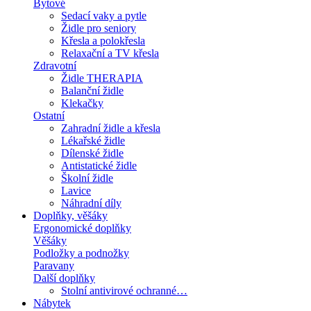
Bytové
Sedací vaky a pytle
Židle pro seniory
Křesla a polokřesla
Relaxační a TV křesla
Zdravotní
Židle THERAPIA
Balanční židle
Klekačky
Ostatní
Zahradní židle a křesla
Lékařské židle
Dílenské židle
Antistatické židle
Školní židle
Lavice
Náhradní díly
Doplňky, věšáky
Ergonomické doplňky
Věšáky
Podložky a podnožky
Paravany
Další doplňky
Stolní antivirové ochranné…
Nábytek