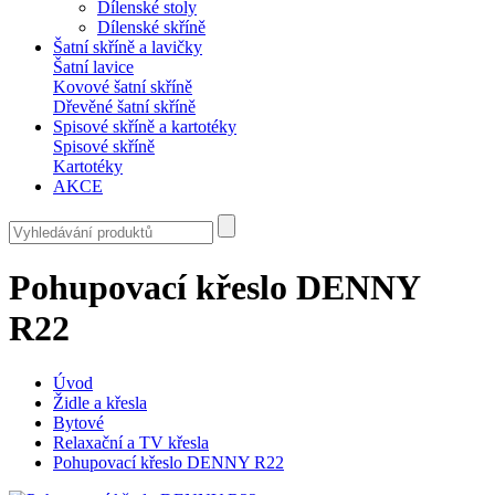
Dílenské stoly
Dílenské skříně
Šatní skříně a lavičky
Šatní lavice
Kovové šatní skříně
Dřevěné šatní skříně
Spisové skříně a kartotéky
Spisové skříně
Kartotéky
AKCE
Pohupovací křeslo DENNY
R22
Úvod
Židle a křesla
Bytové
Relaxační a TV křesla
Pohupovací křeslo DENNY R22