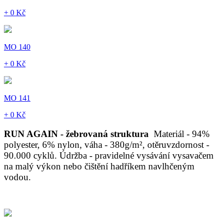
+ 0 Kč
MO 140
+ 0 Kč
MO 141
+ 0 Kč
RUN AGAIN - žebrovaná struktura
Materiál - 94%
polyester, 6% nylon, váha - 380g/m², otěruvzdornost -
90.000 cyklů. Údržba - pravidelné vysávání vysavačem
na malý výkon nebo čištění hadříkem navlhčeným
vodou.