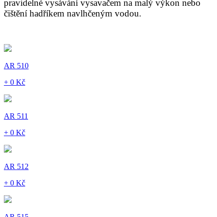
pravidelné vysávání vysavačem na malý výkon nebo
čištění hadříkem navlhčeným vodou.
AR 510
+ 0 Kč
AR 511
+ 0 Kč
AR 512
+ 0 Kč
AR 515