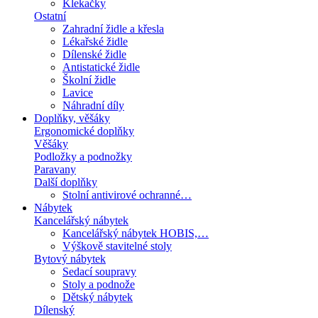
Klekačky
Ostatní
Zahradní židle a křesla
Lékařské židle
Dílenské židle
Antistatické židle
Školní židle
Lavice
Náhradní díly
Doplňky, věšáky
Ergonomické doplňky
Věšáky
Podložky a podnožky
Paravany
Další doplňky
Stolní antivirové ochranné…
Nábytek
Kancelářský nábytek
Kancelářský nábytek HOBIS,…
Výškově stavitelné stoly
Bytový nábytek
Sedací soupravy
Stoly a podnože
Dětský nábytek
Dílenský