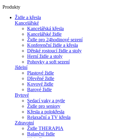
Produkty
Židle a křesla
Kancelářské
Kancelářská křesla
Kancelářské židle
Židle pro 24hodinové sezení
Konferenční židle a křesla
Dětské rostoucí židle a stoly
Herní židle a stoly
Pohovky a soft sezení
Jídelní
Plastové židle
Dřevěné židle
Kovové židle
Barové židle
Bytové
Sedací vaky a pytle
Židle pro seniory
Křesla a polokřesla
Relaxační a TV křesla
Zdravotní
Židle THERAPIA
Balanční židle