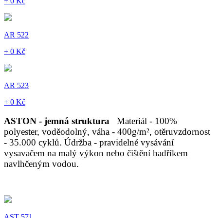
+ 0 Kč
AR 522
+ 0 Kč
AR 523
+ 0 Kč
ASTON - jemná struktura
Materiál - 100%
polyester, voděodolný, váha - 400g/m², otěruvzdornost
- 35.000 cyklů. Údržba - pravidelné vysávání
vysavačem na malý výkon nebo čištění hadříkem
navlhčeným vodou.
AST 571