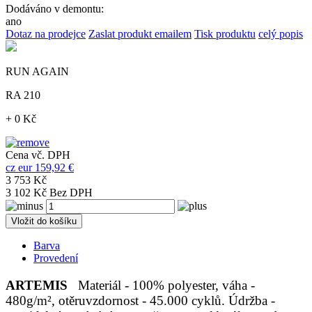
Dodáváno v demontu:
ano
Dotaz na prodejce
Zaslat produkt emailem
Tisk produktu
celý popis
RUN AGAIN
RA 210
+ 0 Kč
Cena vč. DPH
cz
eur
159,92 €
3 753 Kč
3 102 Kč Bez DPH
Vložit do košíku
Barva
Provedení
ARTEMIS
Materiál - 100% polyester, váha -
480g/m², otěruvzdornost - 45.000 cyklů. Údržba -