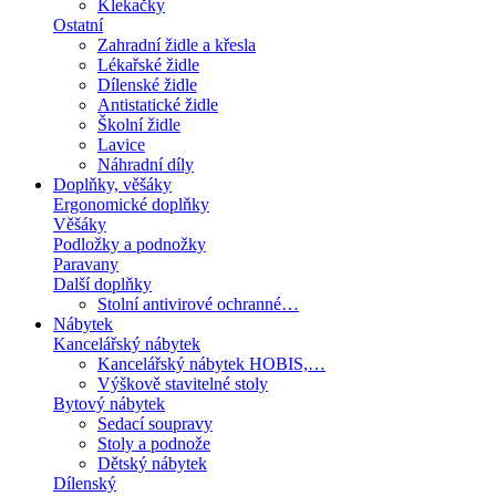
Klekačky
Ostatní
Zahradní židle a křesla
Lékařské židle
Dílenské židle
Antistatické židle
Školní židle
Lavice
Náhradní díly
Doplňky, věšáky
Ergonomické doplňky
Věšáky
Podložky a podnožky
Paravany
Další doplňky
Stolní antivirové ochranné…
Nábytek
Kancelářský nábytek
Kancelářský nábytek HOBIS,…
Výškově stavitelné stoly
Bytový nábytek
Sedací soupravy
Stoly a podnože
Dětský nábytek
Dílenský