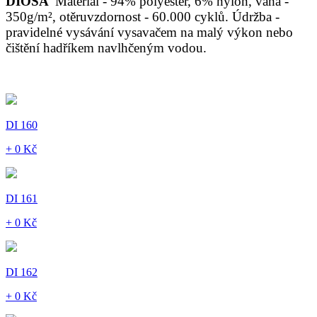
DIOSA
Materiál - 94% polyester, 6% nylon, váha -
350g/m², otěruvzdornost - 60.000 cyklů. Údržba -
pravidelné vysávání vysavačem na malý výkon nebo
čištění hadříkem navlhčeným vodou.
DI 160
+ 0 Kč
DI 161
+ 0 Kč
DI 162
+ 0 Kč