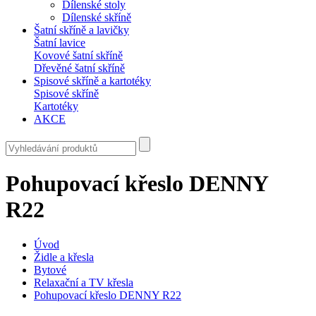
Dílenské stoly
Dílenské skříně
Šatní skříně a lavičky
Šatní lavice
Kovové šatní skříně
Dřevěné šatní skříně
Spisové skříně a kartotéky
Spisové skříně
Kartotéky
AKCE
Pohupovací křeslo DENNY
R22
Úvod
Židle a křesla
Bytové
Relaxační a TV křesla
Pohupovací křeslo DENNY R22