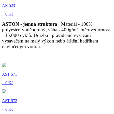
AR 523
+ 0 Kč
ASTON - jemná struktura
Materiál - 100%
polyester, voděodolný, váha - 400g/m², otěruvzdornost
- 35.000 cyklů. Údržba - pravidelné vysávání
vysavačem na malý výkon nebo čištění hadříkem
navlhčeným vodou.
AST 571
+ 0 Kč
AST 572
+ 0 Kč