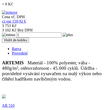
+ 0 Kč
Cena vč. DPH
cz
eur
159,92 €
3 753 Kč
3 102 Kč Bez DPH
Vložit do košíku
Barva
Provedení
ARTEMIS
Materiál - 100% polyester, váha -
480g/m², otěruvzdornost - 45.000 cyklů. Údržba -
pravidelné vysávání vysavačem na malý výkon nebo
čištění hadříkem navlhčeným vodou.
AR 510