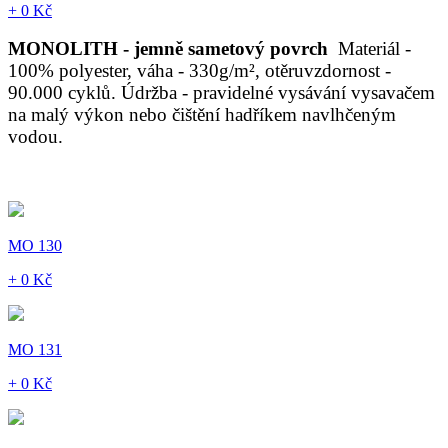
+ 0 Kč
MONOLITH - jemně sametový povrch
Materiál -
100% polyester, váha - 330g/m², otěruvzdornost -
90.000 cyklů. Údržba - pravidelné vysávání vysavačem
na malý výkon nebo čištění hadříkem navlhčeným
vodou.
MO 130
+ 0 Kč
MO 131
+ 0 Kč