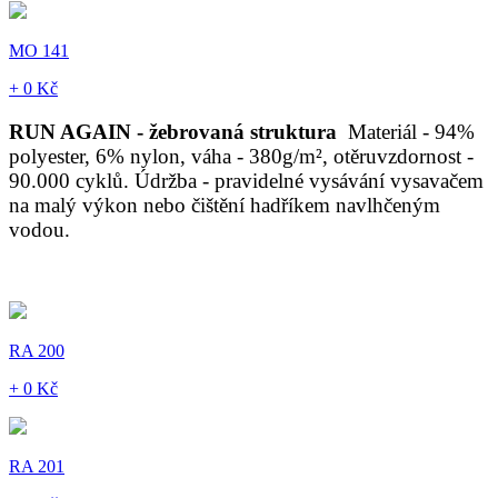
MO 141
+ 0 Kč
RUN AGAIN - žebrovaná struktura
Materiál - 94%
polyester, 6% nylon, váha - 380g/m², otěruvzdornost -
90.000 cyklů. Údržba - pravidelné vysávání vysavačem
na malý výkon nebo čištění hadříkem navlhčeným
vodou.
RA 200
+ 0 Kč
RA 201