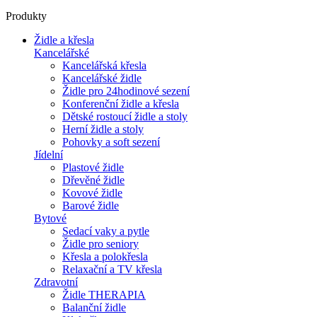
Produkty
Židle a křesla
Kancelářské
Kancelářská křesla
Kancelářské židle
Židle pro 24hodinové sezení
Konferenční židle a křesla
Dětské rostoucí židle a stoly
Herní židle a stoly
Pohovky a soft sezení
Jídelní
Plastové židle
Dřevěné židle
Kovové židle
Barové židle
Bytové
Sedací vaky a pytle
Židle pro seniory
Křesla a polokřesla
Relaxační a TV křesla
Zdravotní
Židle THERAPIA
Balanční židle