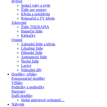
Bytové
Sedací vaky a pytle
Židle pro seniory
Křesla a polokřesla
Relaxační a TV křesla
Zdravotní
Židle THERAPIA
Balanční židle
Klekačky
Ostatní
Zahradní židle a křesla
Lékařské židle
Dílenské židle
Antistatické židle
Školní židle
Lavice
Náhradní díly
Doplňky, věšáky
Ergonomické doplňky
Věšáky
Podložky a podnožky
Paravany
Další doplňky
Stolní antivirové ochranné…
Nábytek