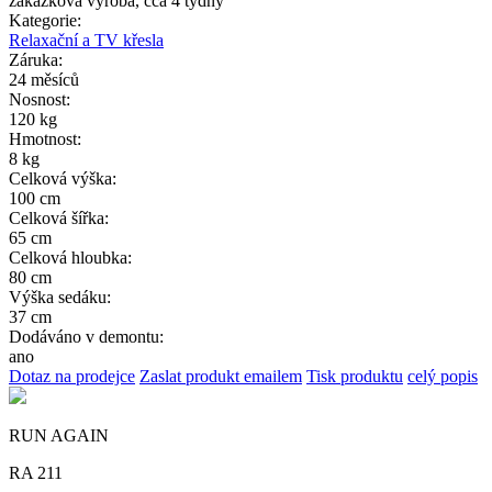
zakázková výroba, cca 4 týdny
Kategorie:
Relaxační a TV křesla
Záruka:
24 měsíců
Nosnost:
120 kg
Hmotnost:
8 kg
Celková výška:
100 cm
Celková šířka:
65 cm
Celková hloubka:
80 cm
Výška sedáku:
37 cm
Dodáváno v demontu:
ano
Dotaz na prodejce
Zaslat produkt emailem
Tisk produktu
celý popis
RUN AGAIN
RA 211