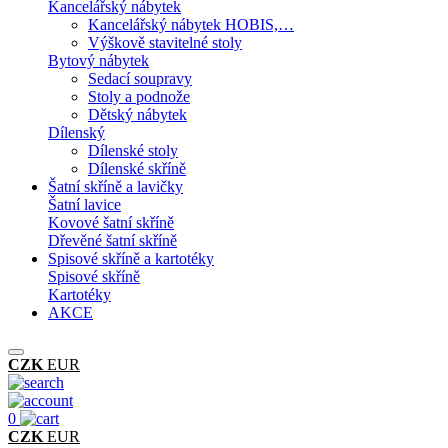
Kancelářský nábytek
Kancelářský nábytek HOBIS,…
Výškově stavitelné stoly
Bytový nábytek
Sedací soupravy
Stoly a podnože
Dětský nábytek
Dílenský
Dílenské stoly
Dílenské skříně
Šatní skříně a lavičky
Šatní lavice
Kovové šatní skříně
Dřevěné šatní skříně
Spisové skříně a kartotéky
Spisové skříně
Kartotéky
AKCE
CZK
EUR
0
CZK
EUR