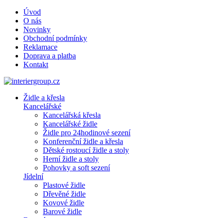
Úvod
O nás
Novinky
Obchodní podmínky
Reklamace
Doprava a platba
Kontakt
Židle a křesla
Kancelářské
Kancelářská křesla
Kancelářské židle
Židle pro 24hodinové sezení
Konferenční židle a křesla
Dětské rostoucí židle a stoly
Herní židle a stoly
Pohovky a soft sezení
Jídelní
Plastové židle
Dřevěné židle
Kovové židle
Barové židle