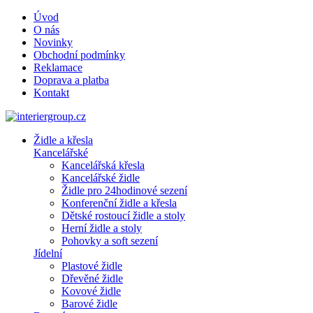
Úvod
O nás
Novinky
Obchodní podmínky
Reklamace
Doprava a platba
Kontakt
Židle a křesla
Kancelářské
Kancelářská křesla
Kancelářské židle
Židle pro 24hodinové sezení
Konferenční židle a křesla
Dětské rostoucí židle a stoly
Herní židle a stoly
Pohovky a soft sezení
Jídelní
Plastové židle
Dřevěné židle
Kovové židle
Barové židle