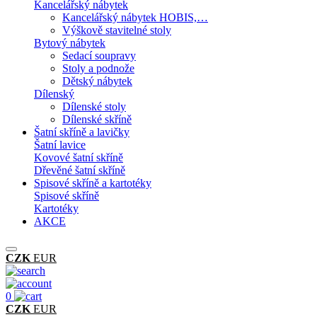
Kancelářský nábytek
Kancelářský nábytek HOBIS,…
Výškově stavitelné stoly
Bytový nábytek
Sedací soupravy
Stoly a podnože
Dětský nábytek
Dílenský
Dílenské stoly
Dílenské skříně
Šatní skříně a lavičky
Šatní lavice
Kovové šatní skříně
Dřevěné šatní skříně
Spisové skříně a kartotéky
Spisové skříně
Kartotéky
AKCE
CZK
EUR
0
CZK
EUR