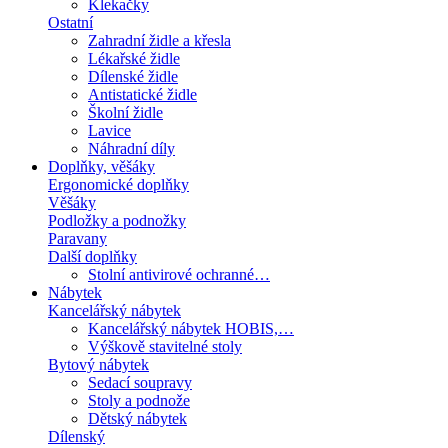
Klekačky
Ostatní
Zahradní židle a křesla
Lékařské židle
Dílenské židle
Antistatické židle
Školní židle
Lavice
Náhradní díly
Doplňky, věšáky
Ergonomické doplňky
Věšáky
Podložky a podnožky
Paravany
Další doplňky
Stolní antivirové ochranné…
Nábytek
Kancelářský nábytek
Kancelářský nábytek HOBIS,…
Výškově stavitelné stoly
Bytový nábytek
Sedací soupravy
Stoly a podnože
Dětský nábytek
Dílenský