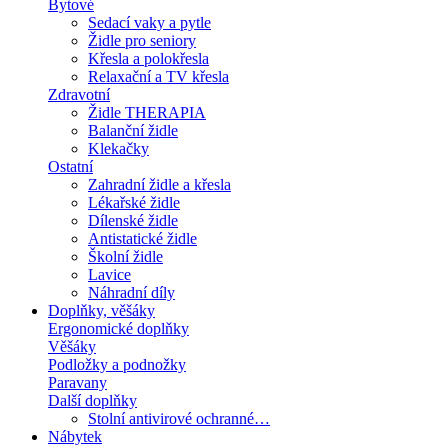
Bytové
Sedací vaky a pytle
Židle pro seniory
Křesla a polokřesla
Relaxační a TV křesla
Zdravotní
Židle THERAPIA
Balanční židle
Klekačky
Ostatní
Zahradní židle a křesla
Lékařské židle
Dílenské židle
Antistatické židle
Školní židle
Lavice
Náhradní díly
Doplňky, věšáky
Ergonomické doplňky
Věšáky
Podložky a podnožky
Paravany
Další doplňky
Stolní antivirové ochranné…
Nábytek