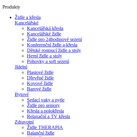
Produkty
Židle a křesla
Kancelářské
Kancelářská křesla
Kancelářské židle
Židle pro 24hodinové sezení
Konferenční židle a křesla
Dětské rostoucí židle a stoly
Herní židle a stoly
Pohovky a soft sezení
Jídelní
Plastové židle
Dřevěné židle
Kovové židle
Barové židle
Bytové
Sedací vaky a pytle
Židle pro seniory
Křesla a polokřesla
Relaxační a TV křesla
Zdravotní
Židle THERAPIA
Balanční židle