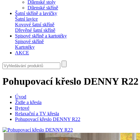
Dílenské stoly
Dílenské skříně
Šatní skříně a lavičky
Šatní lavice
Kovové šatní skříně
Dřevěné šatní skříně
Spisové skříně a kartotéky
Spisové skříně
Kartotéky
AKCE
Pohupovací křeslo DENNY R22
Úvod
Židle a křesla
Bytové
Relaxační a TV křesla
Pohupovací křeslo DENNY R22