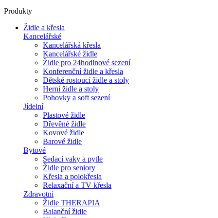
Produkty
Židle a křesla
Kancelářské
Kancelářská křesla
Kancelářské židle
Židle pro 24hodinové sezení
Konferenční židle a křesla
Dětské rostoucí židle a stoly
Herní židle a stoly
Pohovky a soft sezení
Jídelní
Plastové židle
Dřevěné židle
Kovové židle
Barové židle
Bytové
Sedací vaky a pytle
Židle pro seniory
Křesla a polokřesla
Relaxační a TV křesla
Zdravotní
Židle THERAPIA
Balanční židle