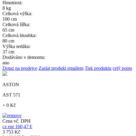
Hmotnost:
8 kg
Celková výška:
100 cm
Celková šířka:
65 cm
Celková hloubka:
80 cm
Výška sedáku:
37 cm
Dodáváno v demontu:
ano
Dotaz na prodejce
Zaslat produkt emailem
Tisk produktu
celý popis
ASTON
AST 571
+ 0 Kč
Cena vč. DPH
cz
eur
160,47 €
3 753 Kč