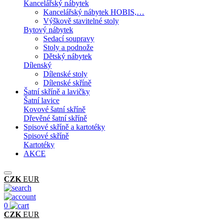
Kancelářský nábytek
Kancelářský nábytek HOBIS,…
Výškově stavitelné stoly
Bytový nábytek
Sedací soupravy
Stoly a podnože
Dětský nábytek
Dílenský
Dílenské stoly
Dílenské skříně
Šatní skříně a lavičky
Šatní lavice
Kovové šatní skříně
Dřevěné šatní skříně
Spisové skříně a kartotéky
Spisové skříně
Kartotéky
AKCE
CZK
EUR
0
CZK
EUR