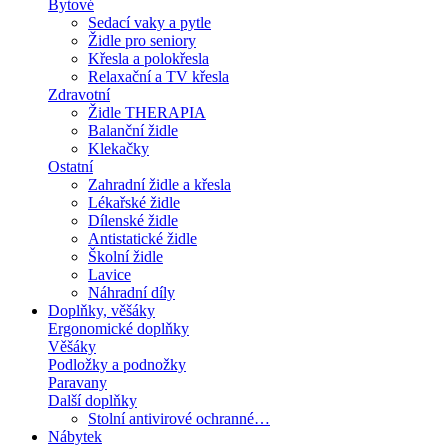
Bytové
Sedací vaky a pytle
Židle pro seniory
Křesla a polokřesla
Relaxační a TV křesla
Zdravotní
Židle THERAPIA
Balanční židle
Klekačky
Ostatní
Zahradní židle a křesla
Lékařské židle
Dílenské židle
Antistatické židle
Školní židle
Lavice
Náhradní díly
Doplňky, věšáky
Ergonomické doplňky
Věšáky
Podložky a podnožky
Paravany
Další doplňky
Stolní antivirové ochranné…
Nábytek