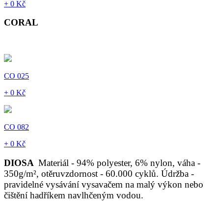
+ 0 Kč
CORAL
CO 025
+ 0 Kč
CO 082
+ 0 Kč
DIOSA
Materiál - 94% polyester, 6% nylon, váha -
350g/m², otěruvzdornost - 60.000 cyklů. Údržba -
pravidelné vysávání vysavačem na malý výkon nebo
čištění hadříkem navlhčeným vodou.