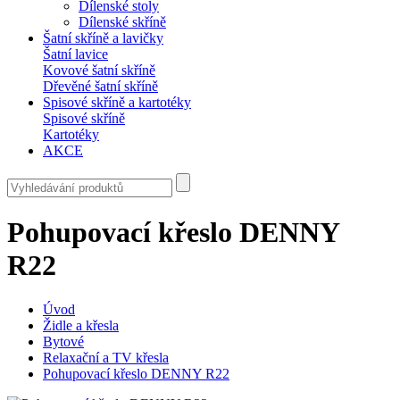
Dílenské stoly
Dílenské skříně
Šatní skříně a lavičky
Šatní lavice
Kovové šatní skříně
Dřevěné šatní skříně
Spisové skříně a kartotéky
Spisové skříně
Kartotéky
AKCE
Pohupovací křeslo DENNY
R22
Úvod
Židle a křesla
Bytové
Relaxační a TV křesla
Pohupovací křeslo DENNY R22