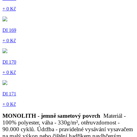
+ 0 Kč
DI 169
+ 0 Kč
DI 170
+ 0 Kč
DI 171
+ 0 Kč
MONOLITH - jemně sametový povrch
Materiál -
100% polyester, váha - 330g/m², otěruvzdornost -
90.000 cyklů. Údržba - pravidelné vysávání vysavačem
na malý výkon nebo čištění hadříkem navlhčeným