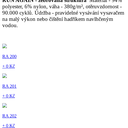
RUN AGAIN - žebrovaná struktura
Materiál - 94%
polyester, 6% nylon, váha - 380g/m², otěruvzdornost -
90.000 cyklů. Údržba - pravidelné vysávání vysavačem
na malý výkon nebo čištění hadříkem navlhčeným
vodou.
RA 200
+ 0 Kč
RA 201
+ 0 Kč
RA 202
+ 0 Kč