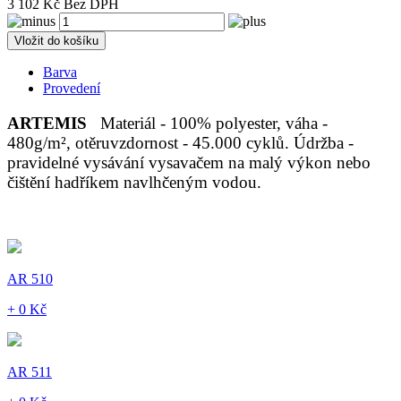
3 102 Kč Bez DPH
Vložit do košíku
Barva
Provedení
ARTEMIS
Materiál - 100% polyester, váha -
480g/m², otěruvzdornost - 45.000 cyklů. Údržba -
pravidelné vysávání vysavačem na malý výkon nebo
čištění hadříkem navlhčeným vodou.
AR 510
+ 0 Kč
AR 511