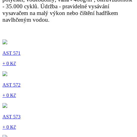
- 35.000 cyklů. Údržba - pravidelné vysávání
vysavačem na malý výkon nebo čištění hadříkem
navlhčeným vodou.
AST 571
+ 0 Kč
AST 572
+ 0 Kč
AST 573
+ 0 Kč