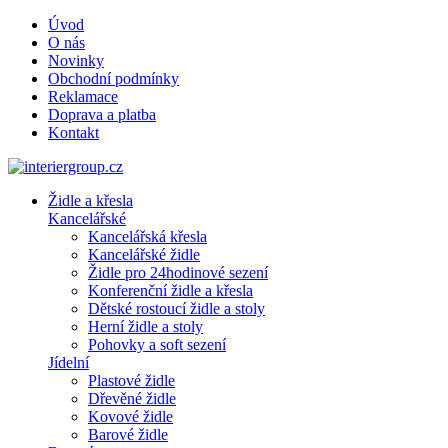
Úvod
O nás
Novinky
Obchodní podmínky
Reklamace
Doprava a platba
Kontakt
Židle a křesla
Kancelářské
Kancelářská křesla
Kancelářské židle
Židle pro 24hodinové sezení
Konferenční židle a křesla
Dětské rostoucí židle a stoly
Herní židle a stoly
Pohovky a soft sezení
Jídelní
Plastové židle
Dřevěné židle
Kovové židle
Barové židle