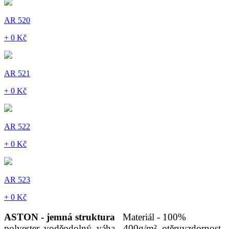
AR 520
+ 0 Kč
AR 521
+ 0 Kč
AR 522
+ 0 Kč
AR 523
+ 0 Kč
ASTON - jemná struktura
Materiál - 100%
polyester, voděodolný, váha - 400g/m², otěruvzdornost