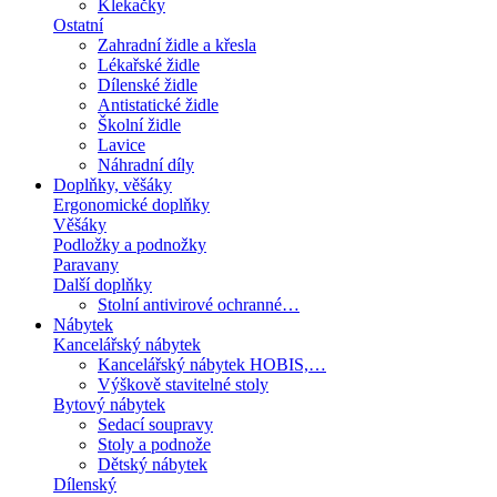
Klekačky
Ostatní
Zahradní židle a křesla
Lékařské židle
Dílenské židle
Antistatické židle
Školní židle
Lavice
Náhradní díly
Doplňky, věšáky
Ergonomické doplňky
Věšáky
Podložky a podnožky
Paravany
Další doplňky
Stolní antivirové ochranné…
Nábytek
Kancelářský nábytek
Kancelářský nábytek HOBIS,…
Výškově stavitelné stoly
Bytový nábytek
Sedací soupravy
Stoly a podnože
Dětský nábytek
Dílenský