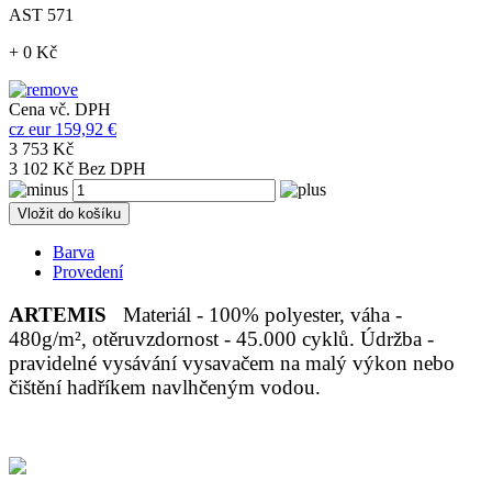
AST 571
+ 0 Kč
Cena vč. DPH
cz
eur
159,92 €
3 753 Kč
3 102 Kč Bez DPH
Vložit do košíku
Barva
Provedení
ARTEMIS
Materiál - 100% polyester, váha -
480g/m², otěruvzdornost - 45.000 cyklů. Údržba -
pravidelné vysávání vysavačem na malý výkon nebo
čištění hadříkem navlhčeným vodou.