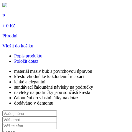
P
+ 0 Kč
Přírodní
Vložit do košíku
Popis produktu
Položit dotaz
materiál masiv buk s povrchovou úpravou
křeslo vhodné ke každodenní relaxaci
lehké a elegantní
sundávací čalouněné návleky na područky
návleky na područky jsou součástí křesla
čalounění do vlastní látky na dotaz
dodáváno v demontu