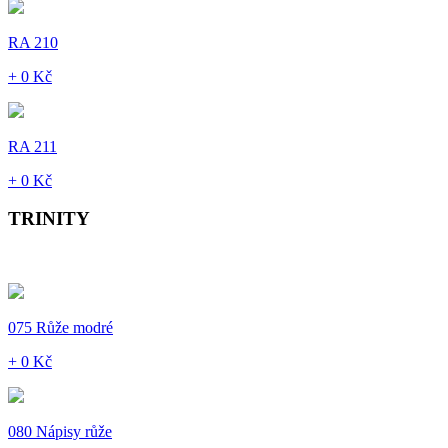
RA 210
+ 0 Kč
RA 211
+ 0 Kč
TRINITY
075 Růže modré
+ 0 Kč
080 Nápisy růže