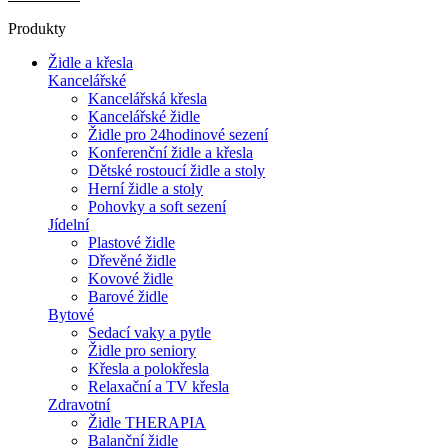
Produkty
Židle a křesla
Kancelářské
Kancelářská křesla
Kancelářské židle
Židle pro 24hodinové sezení
Konferenční židle a křesla
Dětské rostoucí židle a stoly
Herní židle a stoly
Pohovky a soft sezení
Jídelní
Plastové židle
Dřevěné židle
Kovové židle
Barové židle
Bytové
Sedací vaky a pytle
Židle pro seniory
Křesla a polokřesla
Relaxační a TV křesla
Zdravotní
Židle THERAPIA
Balanční židle