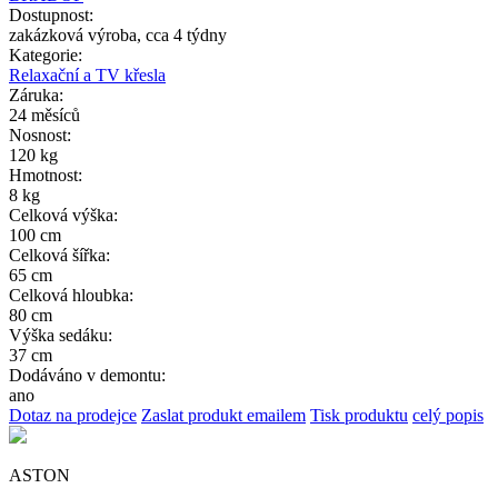
Dostupnost:
zakázková výroba, cca 4 týdny
Kategorie:
Relaxační a TV křesla
Záruka:
24 měsíců
Nosnost:
120 kg
Hmotnost:
8 kg
Celková výška:
100 cm
Celková šířka:
65 cm
Celková hloubka:
80 cm
Výška sedáku:
37 cm
Dodáváno v demontu:
ano
Dotaz na prodejce
Zaslat produkt emailem
Tisk produktu
celý popis
ASTON