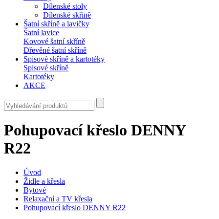
Dílenské stoly
Dílenské skříně
Šatní skříně a lavičky
Šatní lavice
Kovové šatní skříně
Dřevěné šatní skříně
Spisové skříně a kartotéky
Spisové skříně
Kartotéky
AKCE
Pohupovací křeslo DENNY
R22
Úvod
Židle a křesla
Bytové
Relaxační a TV křesla
Pohupovací křeslo DENNY R22