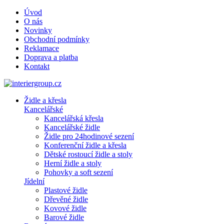
Úvod
O nás
Novinky
Obchodní podmínky
Reklamace
Doprava a platba
Kontakt
Židle a křesla
Kancelářské
Kancelářská křesla
Kancelářské židle
Židle pro 24hodinové sezení
Konferenční židle a křesla
Dětské rostoucí židle a stoly
Herní židle a stoly
Pohovky a soft sezení
Jídelní
Plastové židle
Dřevěné židle
Kovové židle
Barové židle