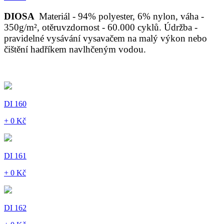
DIOSA
Materiál - 94% polyester, 6% nylon, váha -
350g/m², otěruvzdornost - 60.000 cyklů. Údržba -
pravidelné vysávání vysavačem na malý výkon nebo
čištění hadříkem navlhčeným vodou.
DI 160
+ 0 Kč
DI 161
+ 0 Kč
DI 162