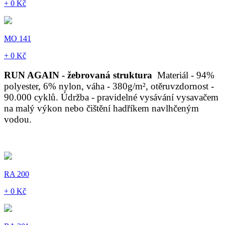
+ 0 Kč
MO 141
+ 0 Kč
RUN AGAIN - žebrovaná struktura
Materiál - 94%
polyester, 6% nylon, váha - 380g/m², otěruvzdornost -
90.000 cyklů. Údržba - pravidelné vysávání vysavačem
na malý výkon nebo čištění hadříkem navlhčeným
vodou.
RA 200
+ 0 Kč