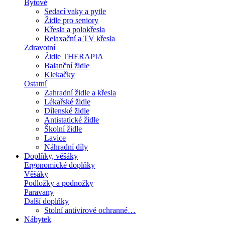
Bytové
Sedací vaky a pytle
Židle pro seniory
Křesla a polokřesla
Relaxační a TV křesla
Zdravotní
Židle THERAPIA
Balanční židle
Klekačky
Ostatní
Zahradní židle a křesla
Lékařské židle
Dílenské židle
Antistatické židle
Školní židle
Lavice
Náhradní díly
Doplňky, věšáky
Ergonomické doplňky
Věšáky
Podložky a podnožky
Paravany
Další doplňky
Stolní antivirové ochranné…
Nábytek