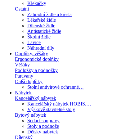
Klekačky
Ostatní
Zahradní židle a křesla
Lékařské židle
Dílenské židle
Antistatické židle
Školní židle
Lavice
Náhradní díly
Doplňky, věšáky
Ergonomické doplňky
Věšáky
Podložky a podnožky
Paravany
Další doplňky
Stolní antivirové ochranné…
Nábytek
Kancelářský nábytek
Kancelářský nábytek HOBIS,…
Výškově stavitelné stoly
Bytový nábytek
Sedací soupravy
Stoly a podnože
Dětský nábytek
Dílenský