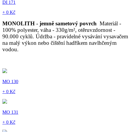
DI 171
+ 0 Kč
MONOLITH - jemně sametový povrch
Materiál -
100% polyester, váha - 330g/m², otěruvzdornost -
90.000 cyklů. Údržba - pravidelné vysávání vysavačem
na malý výkon nebo čištění hadříkem navlhčeným
vodou.
MO 130
+ 0 Kč
MO 131
+ 0 Kč