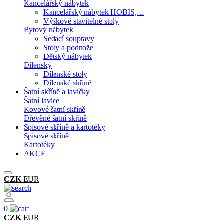
Kancelářský nábytek
Kancelářský nábytek HOBIS,…
Výškově stavitelné stoly
Bytový nábytek
Sedací soupravy
Stoly a podnože
Dětský nábytek
Dílenský
Dílenské stoly
Dílenské skříně
Šatní skříně a lavičky
Šatní lavice
Kovové šatní skříně
Dřevěné šatní skříně
Spisové skříně a kartotéky
Spisové skříně
Kartotéky
AKCE
CZK
EUR
0
CZK
EUR