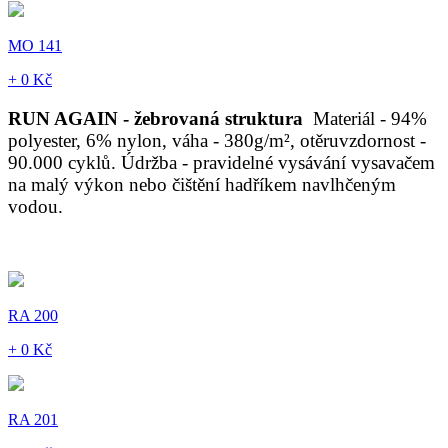
MO 141
+ 0 Kč
RUN AGAIN - žebrovaná struktura
Materiál - 94%
polyester, 6% nylon, váha - 380g/m², otěruvzdornost -
90.000 cyklů. Údržba - pravidelné vysávání vysavačem
na malý výkon nebo čištění hadříkem navlhčeným
vodou.
RA 200
+ 0 Kč
RA 201