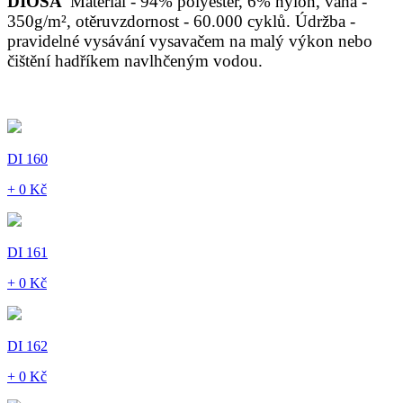
DIOSA
Materiál - 94% polyester, 6% nylon, váha -
350g/m², otěruvzdornost - 60.000 cyklů. Údržba -
pravidelné vysávání vysavačem na malý výkon nebo
čištění hadříkem navlhčeným vodou.
DI 160
+ 0 Kč
DI 161
+ 0 Kč
DI 162
+ 0 Kč