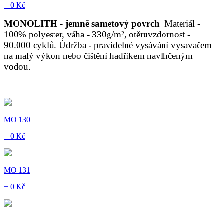
+ 0 Kč
MONOLITH - jemně sametový povrch
Materiál -
100% polyester, váha - 330g/m², otěruvzdornost -
90.000 cyklů. Údržba - pravidelné vysávání vysavačem
na malý výkon nebo čištění hadříkem navlhčeným
vodou.
MO 130
+ 0 Kč
MO 131
+ 0 Kč