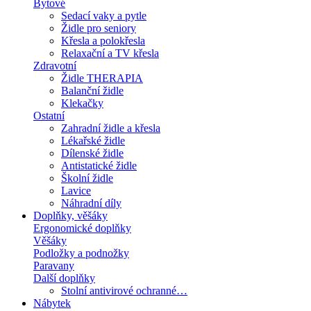
Bytové
Sedací vaky a pytle
Židle pro seniory
Křesla a polokřesla
Relaxační a TV křesla
Zdravotní
Židle THERAPIA
Balanční židle
Klekačky
Ostatní
Zahradní židle a křesla
Lékařské židle
Dílenské židle
Antistatické židle
Školní židle
Lavice
Náhradní díly
Doplňky, věšáky
Ergonomické doplňky
Věšáky
Podložky a podnožky
Paravany
Další doplňky
Stolní antivirové ochranné…
Nábytek