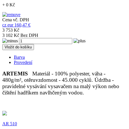
+ 0 Kč
Cena vč. DPH
cz
eur
160,47 €
3 753 Kč
3 102 Kč Bez DPH
Vložit do košíku
Barva
Provedení
ARTEMIS
Materiál - 100% polyester, váha -
480g/m², otěruvzdornost - 45.000 cyklů. Údržba -
pravidelné vysávání vysavačem na malý výkon nebo
čištění hadříkem navlhčeným vodou.
AR 510