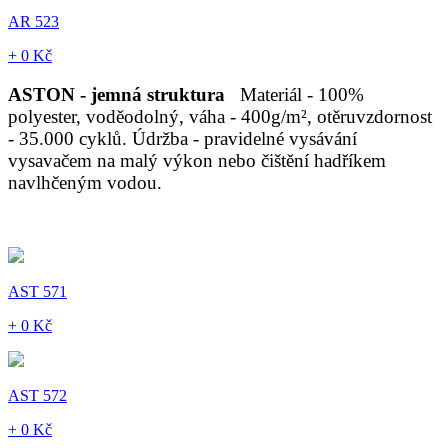
AR 523
+ 0 Kč
ASTON - jemná struktura
Materiál - 100%
polyester, voděodolný, váha - 400g/m², otěruvzdornost
- 35.000 cyklů. Údržba - pravidelné vysávání
vysavačem na malý výkon nebo čištění hadříkem
navlhčeným vodou.
AST 571
+ 0 Kč
AST 572
+ 0 Kč