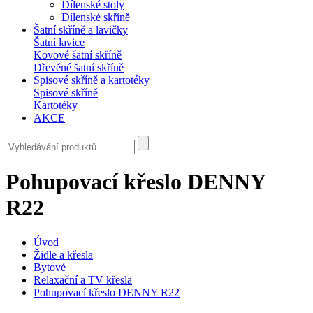
Dílenské stoly
Dílenské skříně
Šatní skříně a lavičky
Šatní lavice
Kovové šatní skříně
Dřevěné šatní skříně
Spisové skříně a kartotéky
Spisové skříně
Kartotéky
AKCE
Pohupovací křeslo DENNY
R22
Úvod
Židle a křesla
Bytové
Relaxační a TV křesla
Pohupovací křeslo DENNY R22