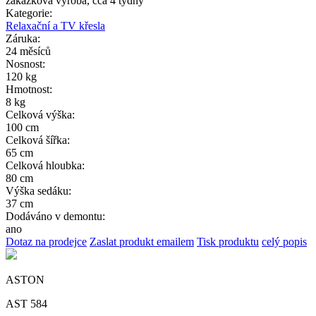
zakázková výroba, cca 4 týdny
Kategorie:
Relaxační a TV křesla
Záruka:
24 měsíců
Nosnost:
120 kg
Hmotnost:
8 kg
Celková výška:
100 cm
Celková šířka:
65 cm
Celková hloubka:
80 cm
Výška sedáku:
37 cm
Dodáváno v demontu:
ano
Dotaz na prodejce
Zaslat produkt emailem
Tisk produktu
celý popis
ASTON
AST 584