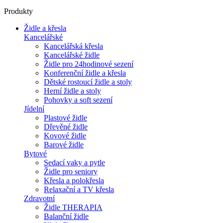
Produkty
Židle a křesla
Kancelářské
Kancelářská křesla
Kancelářské židle
Židle pro 24hodinové sezení
Konferenční židle a křesla
Dětské rostoucí židle a stoly
Herní židle a stoly
Pohovky a soft sezení
Jídelní
Plastové židle
Dřevěné židle
Kovové židle
Barové židle
Bytové
Sedací vaky a pytle
Židle pro seniory
Křesla a polokřesla
Relaxační a TV křesla
Zdravotní
Židle THERAPIA
Balanční židle