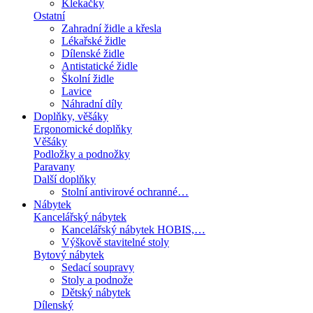
Klekačky
Ostatní
Zahradní židle a křesla
Lékařské židle
Dílenské židle
Antistatické židle
Školní židle
Lavice
Náhradní díly
Doplňky, věšáky
Ergonomické doplňky
Věšáky
Podložky a podnožky
Paravany
Další doplňky
Stolní antivirové ochranné…
Nábytek
Kancelářský nábytek
Kancelářský nábytek HOBIS,…
Výškově stavitelné stoly
Bytový nábytek
Sedací soupravy
Stoly a podnože
Dětský nábytek
Dílenský