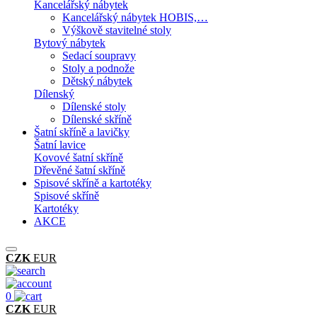
Kancelářský nábytek
Kancelářský nábytek HOBIS,…
Výškově stavitelné stoly
Bytový nábytek
Sedací soupravy
Stoly a podnože
Dětský nábytek
Dílenský
Dílenské stoly
Dílenské skříně
Šatní skříně a lavičky
Šatní lavice
Kovové šatní skříně
Dřevěné šatní skříně
Spisové skříně a kartotéky
Spisové skříně
Kartotéky
AKCE
CZK
EUR
0
CZK
EUR