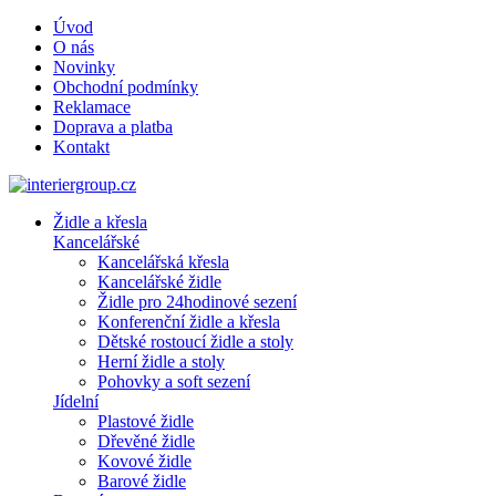
Úvod
O nás
Novinky
Obchodní podmínky
Reklamace
Doprava a platba
Kontakt
Židle a křesla
Kancelářské
Kancelářská křesla
Kancelářské židle
Židle pro 24hodinové sezení
Konferenční židle a křesla
Dětské rostoucí židle a stoly
Herní židle a stoly
Pohovky a soft sezení
Jídelní
Plastové židle
Dřevěné židle
Kovové židle
Barové židle