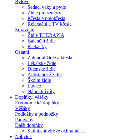
Bytové
Sedací vaky a pytle
Židle pro seniory
Křesla a polokřesla
Relaxační a TV křesla
Zdravotní
Židle THERAPIA
Balanční židle
Klekačky
Ostatní
Zahradní židle a křesla
Lékařské židle
Dílenské židle
Antistatické židle
Školní židle
Lavice
Náhradní díly
Doplňky, věšáky
Ergonomické doplňky
Věšáky
Podložky a podnožky
Paravany
Další doplňky
Stolní antivirové ochranné…
Nábytek