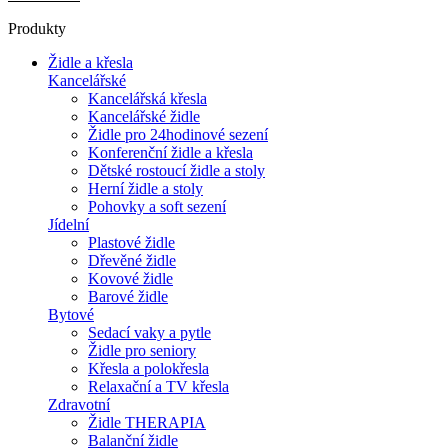
Produkty
Židle a křesla
Kancelářské
Kancelářská křesla
Kancelářské židle
Židle pro 24hodinové sezení
Konferenční židle a křesla
Dětské rostoucí židle a stoly
Herní židle a stoly
Pohovky a soft sezení
Jídelní
Plastové židle
Dřevěné židle
Kovové židle
Barové židle
Bytové
Sedací vaky a pytle
Židle pro seniory
Křesla a polokřesla
Relaxační a TV křesla
Zdravotní
Židle THERAPIA
Balanční židle