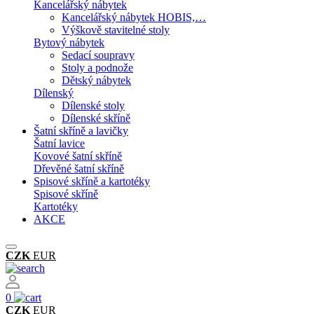
Kancelářský nábytek
Kancelářský nábytek HOBIS,…
Výškově stavitelné stoly
Bytový nábytek
Sedací soupravy
Stoly a podnože
Dětský nábytek
Dílenský
Dílenské stoly
Dílenské skříně
Šatní skříně a lavičky
Šatní lavice
Kovové šatní skříně
Dřevěné šatní skříně
Spisové skříně a kartotéky
Spisové skříně
Kartotéky
AKCE
CZK
EUR
0
CZK
EUR