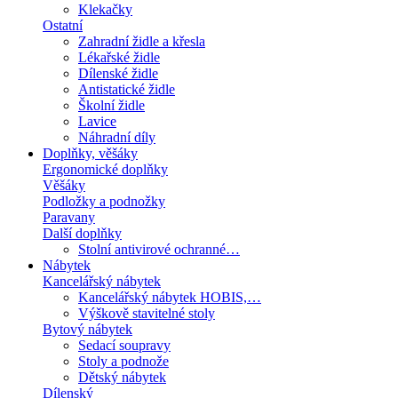
Klekačky
Ostatní
Zahradní židle a křesla
Lékařské židle
Dílenské židle
Antistatické židle
Školní židle
Lavice
Náhradní díly
Doplňky, věšáky
Ergonomické doplňky
Věšáky
Podložky a podnožky
Paravany
Další doplňky
Stolní antivirové ochranné…
Nábytek
Kancelářský nábytek
Kancelářský nábytek HOBIS,…
Výškově stavitelné stoly
Bytový nábytek
Sedací soupravy
Stoly a podnože
Dětský nábytek
Dílenský