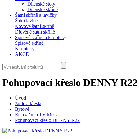
Dílenské stoly
Dílenské skříně
Šatní skříně a lavičky
Šatní lavice
Kovové šatní skříně
Dřevěné šatní skříně
Spisové skříně a kartotéky
Spisové skříně
Kartotéky
AKCE
Pohupovací křeslo DENNY R22
Úvod
Židle a křesla
Bytové
Relaxační a TV křesla
Pohupovací křeslo DENNY R22