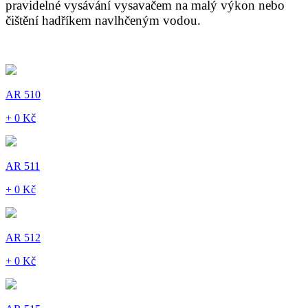
pravidelné vysávání vysavačem na malý výkon nebo
čištění hadříkem navlhčeným vodou.
AR 510
+ 0 Kč
AR 511
+ 0 Kč
AR 512
+ 0 Kč