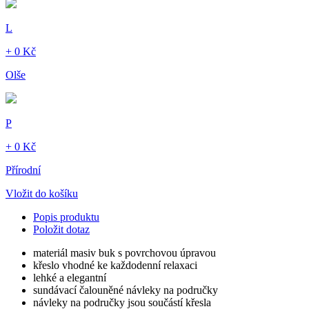
L
+ 0 Kč
Olše
P
+ 0 Kč
Přírodní
Vložit do košíku
Popis produktu
Položit dotaz
materiál masiv buk s povrchovou úpravou
křeslo vhodné ke každodenní relaxaci
lehké a elegantní
sundávací čalouněné návleky na područky
návleky na područky jsou součástí křesla