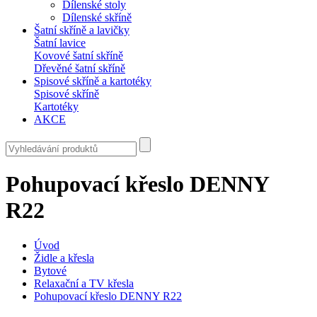
Dílenské stoly
Dílenské skříně
Šatní skříně a lavičky
Šatní lavice
Kovové šatní skříně
Dřevěné šatní skříně
Spisové skříně a kartotéky
Spisové skříně
Kartotéky
AKCE
Pohupovací křeslo DENNY
R22
Úvod
Židle a křesla
Bytové
Relaxační a TV křesla
Pohupovací křeslo DENNY R22