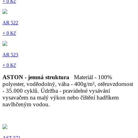
+ 0 Kč
AR 522
+ 0 Kč
AR 523
+ 0 Kč
ASTON - jemná struktura
Materiál - 100%
polyester, voděodolný, váha - 400g/m², otěruvzdornost
- 35.000 cyklů. Údržba - pravidelné vysávání
vysavačem na malý výkon nebo čištění hadříkem
navlhčeným vodou.
AST 571