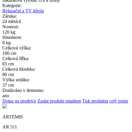
zakázková výroba, cca 4 týdny
Kategorie:
Relaxační a TV křesla
Záruka:
24 měsíců
Nosnost:
120 kg
Hmotnost:
8 kg
Celková výška:
100 cm
Celková šířka:
65 cm
Celková hloubka:
80 cm
Výška sedáku:
37 cm
Dodáváno v demontu:
ano
Dotaz na prodejce
Zaslat produkt emailem
Tisk produktu
celý popis
ARTEMIS
AR 511