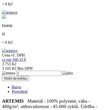
+ 0 Kč
Hnědá
H
+ 0 Kč
Cena vč. DPH
cz
eur
160,33 €
3 753 Kč
3 102 Kč Bez DPH
Vložit do košíku
Barva
Provedení
ARTEMIS
Materiál - 100% polyester, váha -
480g/m², otěruvzdornost - 45.000 cyklů. Údržba -