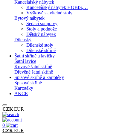
Kancelářský nábytek
Kancelářský nábytek HOBIS,…
Výškově stavitelné stoly
Bytový nábytek
Sedací soupravy
Stoly a podnože
Dětský nábytek
Dílenský
Dílenské stoly
Dílenské skříně
Šatní skříně a lavičky
Šatní lavice
Kovové šatní skříně
Dřevěné šatní skříně
Spisové skříně a kartotéky
Spisové skříně
Kartotéky
AKCE
CZK
EUR
0
CZK
EUR