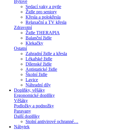
Bytové
Sedací vaky a pytle
Židle pro seniory
Křesla a polokřesla
Relaxační a TV křesla
Zdravotní
Židle THERAPIA
Balanční židle
Klekačky
Ostatní
Zahradní židle a křesla
Lékařské židle
Dílenské židle
Antistatické židle
Školní židle
Lavice
Náhradní díly
Doplňky, věšáky
Ergonomické doplňky
Věšáky
Podložky a podnožky
Paravany
Další doplňky
Stolní antivirové ochranné…
Nábytek