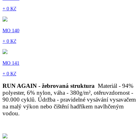
+ 0 Kč
MO 140
+ 0 Kč
MO 141
+ 0 Kč
RUN AGAIN - žebrovaná struktura
Materiál - 94%
polyester, 6% nylon, váha - 380g/m², otěruvzdornost -
90.000 cyklů. Údržba - pravidelné vysávání vysavačem
na malý výkon nebo čištění hadříkem navlhčeným
vodou.