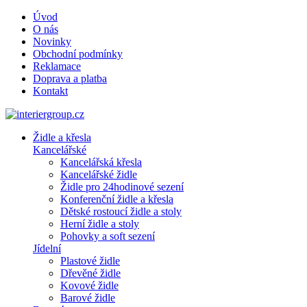
Úvod
O nás
Novinky
Obchodní podmínky
Reklamace
Doprava a platba
Kontakt
Židle a křesla
Kancelářské
Kancelářská křesla
Kancelářské židle
Židle pro 24hodinové sezení
Konferenční židle a křesla
Dětské rostoucí židle a stoly
Herní židle a stoly
Pohovky a soft sezení
Jídelní
Plastové židle
Dřevěné židle
Kovové židle
Barové židle