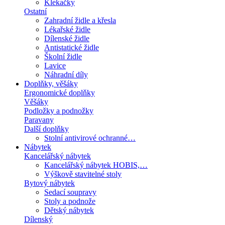
Klekačky
Ostatní
Zahradní židle a křesla
Lékařské židle
Dílenské židle
Antistatické židle
Školní židle
Lavice
Náhradní díly
Doplňky, věšáky
Ergonomické doplňky
Věšáky
Podložky a podnožky
Paravany
Další doplňky
Stolní antivirové ochranné…
Nábytek
Kancelářský nábytek
Kancelářský nábytek HOBIS,…
Výškově stavitelné stoly
Bytový nábytek
Sedací soupravy
Stoly a podnože
Dětský nábytek
Dílenský