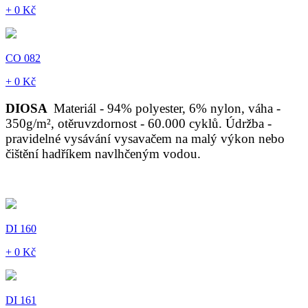
+ 0 Kč
CO 082
+ 0 Kč
DIOSA
Materiál - 94% polyester, 6% nylon, váha -
350g/m², otěruvzdornost - 60.000 cyklů. Údržba -
pravidelné vysávání vysavačem na malý výkon nebo
čištění hadříkem navlhčeným vodou.
DI 160
+ 0 Kč
DI 161