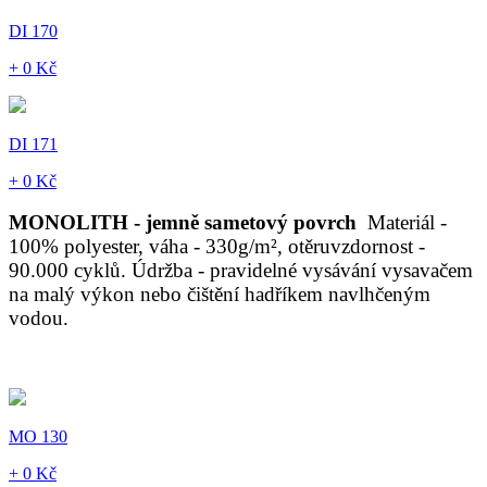
DI 170
+ 0 Kč
DI 171
+ 0 Kč
MONOLITH - jemně sametový povrch
Materiál -
100% polyester, váha - 330g/m², otěruvzdornost -
90.000 cyklů. Údržba - pravidelné vysávání vysavačem
na malý výkon nebo čištění hadříkem navlhčeným
vodou.
MO 130
+ 0 Kč