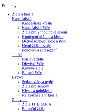
Produkty
Židle a křesla
Kancelářské
Kancelářská křesla
Kancelářské židle
Židle pro 24hodinové sezení
Konferenční židle a křesla
Dětské rostoucí židle a stoly
Herní židle a stoly
Pohovky a soft sezení
Jídelní
Plastové židle
Dřevěné židle
Kovové židle
Barové židle
Bytové
Sedací vaky a pytle
Židle pro seniory
Křesla a polokřesla
Relaxační a TV křesla
Zdravotní
Židle THERAPIA
Balanční židle