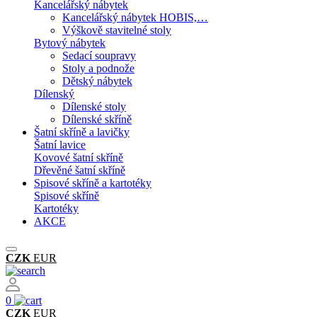
Kancelářský nábytek
Kancelářský nábytek HOBIS,…
Výškově stavitelné stoly
Bytový nábytek
Sedací soupravy
Stoly a podnože
Dětský nábytek
Dílenský
Dílenské stoly
Dílenské skříně
Šatní skříně a lavičky
Šatní lavice
Kovové šatní skříně
Dřevěné šatní skříně
Spisové skříně a kartotéky
Spisové skříně
Kartotéky
AKCE
CZK
EUR
0
CZK
EUR