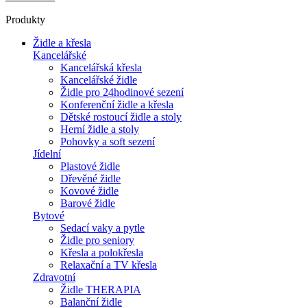
Produkty
Židle a křesla
Kancelářské
Kancelářská křesla
Kancelářské židle
Židle pro 24hodinové sezení
Konferenční židle a křesla
Dětské rostoucí židle a stoly
Herní židle a stoly
Pohovky a soft sezení
Jídelní
Plastové židle
Dřevěné židle
Kovové židle
Barové židle
Bytové
Sedací vaky a pytle
Židle pro seniory
Křesla a polokřesla
Relaxační a TV křesla
Zdravotní
Židle THERAPIA
Balanční židle