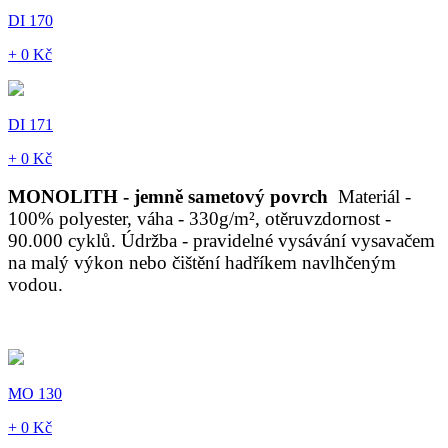
DI 170
+ 0 Kč
DI 171
+ 0 Kč
MONOLITH - jemně sametový povrch
Materiál -
100% polyester, váha - 330g/m², otěruvzdornost -
90.000 cyklů. Údržba - pravidelné vysávání vysavačem
na malý výkon nebo čištění hadříkem navlhčeným
vodou.
MO 130
+ 0 Kč