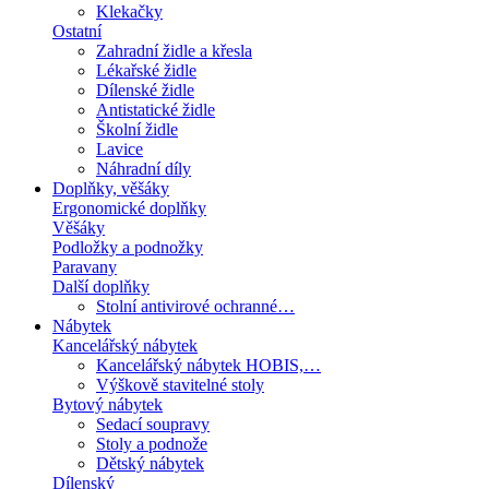
Klekačky
Ostatní
Zahradní židle a křesla
Lékařské židle
Dílenské židle
Antistatické židle
Školní židle
Lavice
Náhradní díly
Doplňky, věšáky
Ergonomické doplňky
Věšáky
Podložky a podnožky
Paravany
Další doplňky
Stolní antivirové ochranné…
Nábytek
Kancelářský nábytek
Kancelářský nábytek HOBIS,…
Výškově stavitelné stoly
Bytový nábytek
Sedací soupravy
Stoly a podnože
Dětský nábytek
Dílenský