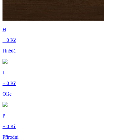
H
+ 0 Kč
Hnědá
L
+ 0 Kč
Olše
P
+ 0 Kč
Přírodní