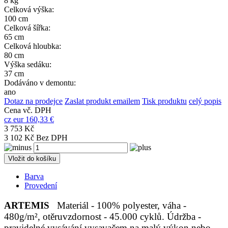
8 kg
Celková výška:
100 cm
Celková šířka:
65 cm
Celková hloubka:
80 cm
Výška sedáku:
37 cm
Dodáváno v demontu:
ano
Dotaz na prodejce
Zaslat produkt emailem
Tisk produktu
celý popis
Cena vč. DPH
cz
eur
160,33 €
3 753 Kč
3 102 Kč Bez DPH
Vložit do košíku
Barva
Provedení
ARTEMIS
Materiál - 100% polyester, váha -
480g/m², otěruvzdornost - 45.000 cyklů. Údržba -
pravidelné vysávání vysavačem na malý výkon nebo