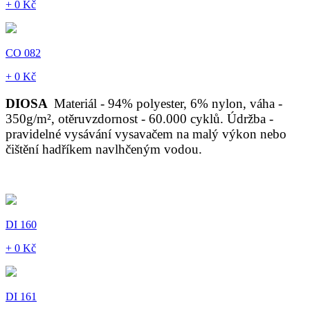
+ 0 Kč
CO 082
+ 0 Kč
DIOSA
Materiál - 94% polyester, 6% nylon, váha -
350g/m², otěruvzdornost - 60.000 cyklů. Údržba -
pravidelné vysávání vysavačem na malý výkon nebo
čištění hadříkem navlhčeným vodou.
DI 160
+ 0 Kč
DI 161