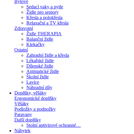
Bytové
Sedací vaky a pytle
Židle pro seniory
Křesla a polokřesla
Relaxační a TV křesla
Zdravotní
Židle THERAPIA
Balanční židle
Klekačky
Ostatní
Zahradní židle a křesla
Lékařské židle
Dílenské židle
Antistatické židle
Školní židle
Lavice
Náhradní díly
Doplňky, věšáky
Ergonomické doplňky
Věšáky
Podložky a podnožky
Paravany
Další doplňky
Stolní antivirové ochranné…
Nábytek