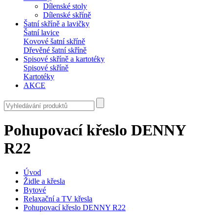
Dílenské stoly
Dílenské skříně
Šatní skříně a lavičky
Šatní lavice
Kovové šatní skříně
Dřevěné šatní skříně
Spisové skříně a kartotéky
Spisové skříně
Kartotéky
AKCE
Pohupovací křeslo DENNY
R22
Úvod
Židle a křesla
Bytové
Relaxační a TV křesla
Pohupovací křeslo DENNY R22