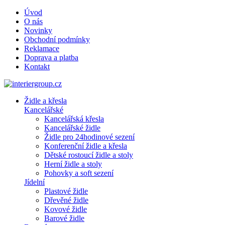
Úvod
O nás
Novinky
Obchodní podmínky
Reklamace
Doprava a platba
Kontakt
Židle a křesla
Kancelářské
Kancelářská křesla
Kancelářské židle
Židle pro 24hodinové sezení
Konferenční židle a křesla
Dětské rostoucí židle a stoly
Herní židle a stoly
Pohovky a soft sezení
Jídelní
Plastové židle
Dřevěné židle
Kovové židle
Barové židle