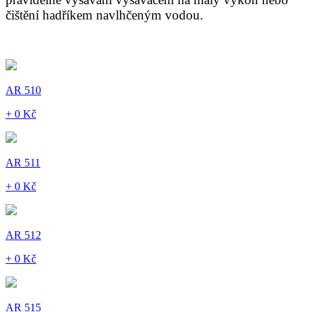
čištění hadříkem navlhčeným vodou.
AR 510
+ 0 Kč
AR 511
+ 0 Kč
AR 512
+ 0 Kč
AR 515