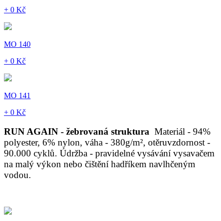
+ 0 Kč
MO 140
+ 0 Kč
MO 141
+ 0 Kč
RUN AGAIN - žebrovaná struktura
Materiál - 94%
polyester, 6% nylon, váha - 380g/m², otěruvzdornost -
90.000 cyklů. Údržba - pravidelné vysávání vysavačem
na malý výkon nebo čištění hadříkem navlhčeným
vodou.