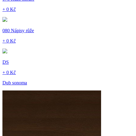
+ 0 Kč
080 Nápisy růže
+ 0 Kč
DS
+ 0 Kč
Dub sonoma