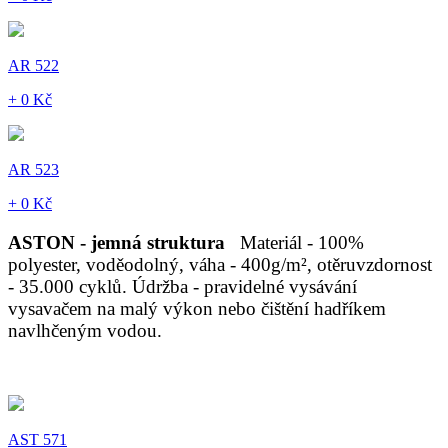
AR 522
+ 0 Kč
AR 523
+ 0 Kč
ASTON - jemná struktura
Materiál - 100%
polyester, voděodolný, váha - 400g/m², otěruvzdornost
- 35.000 cyklů. Údržba - pravidelné vysávání
vysavačem na malý výkon nebo čištění hadříkem
navlhčeným vodou.
AST 571